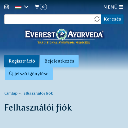
0
MENÜ
Keresés
Ugrás
Keresés
a
űrlap
tartalomra
Elsődleges
fülek
Regisztráció
(aktív
Bejelentkezés
fül)
Új jelszó igénylése
Jelenlegi
Címlap
»
Felhasználói fiók
hely
Felhasználói fiók