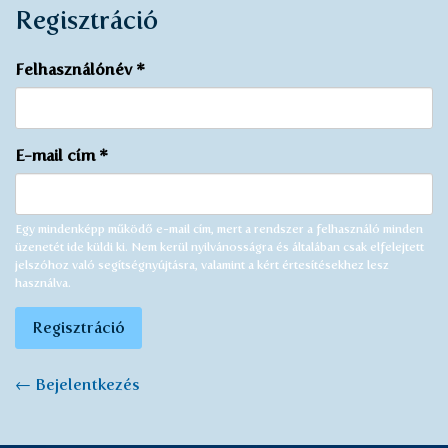
Regisztráció
Felhasználónév
*
E-mail cím
*
Egy mindenképp működő e-mail cím, mert a rendszer a felhasználó minden
üzenetét ide küldi ki. Nem kerül nyilvánosságra és általában csak elfelejtett
jelszóhoz való segítségnyújtásra, valamint a kért értesítésekhez lesz
használva.
Regisztráció
← Bejelentkezés