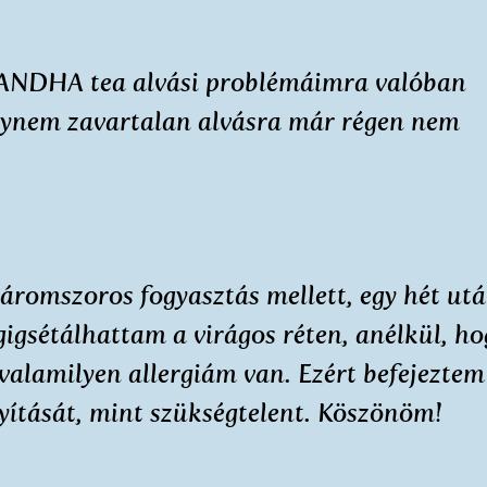
ANDHA tea alvási problémáimra valóban
ogynem zavartalan alvásra már régen nem
romszoros fogyasztás mellett, egy hét ut
gsétálhattam a virágos réten, anélkül, ho
alamilyen allergiám van. Ezért befejeztem
gyítását, mint szükségtelent. Köszönöm!