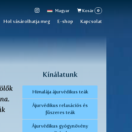
Keresés
0
Magyar
Kosár
űrlap
Hol vásárolhatja meg
E-shop
Kapcsolat
Kínálatunk
ölők
Himalája ájurvédikus teák
lna.
Ájurvédikus relaxációs és
ák
fűszeres teák
Ájurvédikus gyógynövény