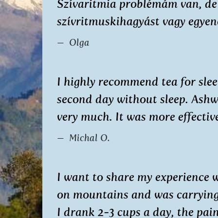
Szívaritmia problémám van, de 
szívritmuskihagyást vagy egyen
Olga
I highly recommend tea for sle
second day without sleep. As
very much. It was more effectiv
Michal O.
I want to share my experience w
on mountains and was carrying 
I drank 2-3 cups a day, the pai