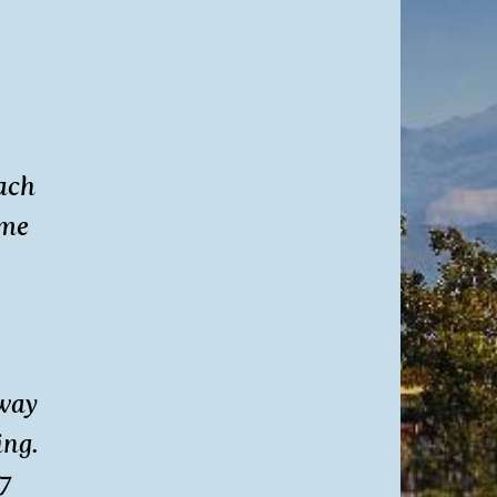
ach
 me
rway
ing.
 7