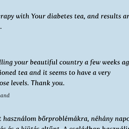
erapy with Your diabetes tea, and results a
.
ling your beautiful country a few weeks ag
oned tea and it seems to have a very
ose levels. Thank you.
land
át használom bőrproblémákra, néhány nap
és és a kiütés eltűnt. A családban használj