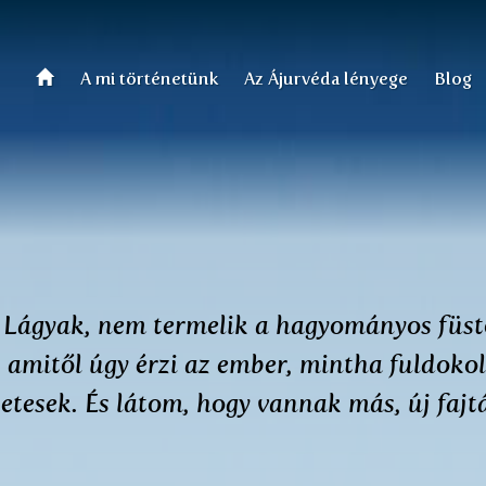
A mi történetünk
Az Ájurvéda lényege
Blog
. Lágyak, nem termelik a hagyományos füst
t, amitől úgy érzi az ember, mintha fuldoko
etesek. És látom, hogy vannak más, új fajt