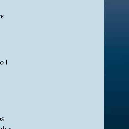
re
o I
os
uk a