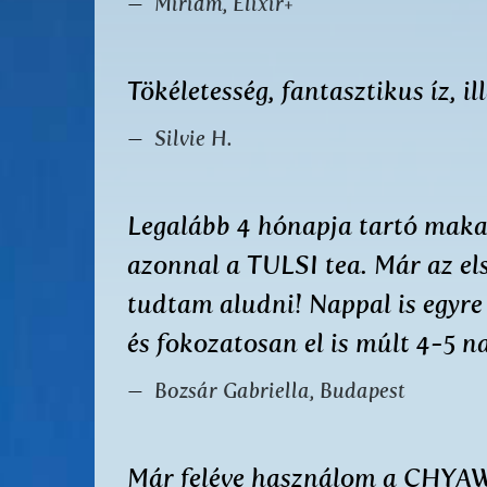
Miriam, Elixir+
Tökéletesség, fantasztikus íz, 
Silvie H.
Legalább 4 hónapja tartó maka
azonnal a TULSI tea. Már az el
tudtam aludni! Nappal is egyr
és fokozatosan el is múlt 4-5 n
Bozsár Gabriella, Budapest
Már feléve használom a CHYAW