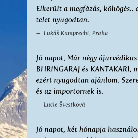
Elkerült a megfázás, köhögés.. 
telet nyugodtan.
Lukáš Kumprecht, Praha
Jó napot, Már négy ájurvédiku
BHRINGARAJ és KANTAKARI, min
ezért nyugodtan ajánlom. Szer
és az importornek is.
Lucie Švestková
Jó napot, két hónapja használ