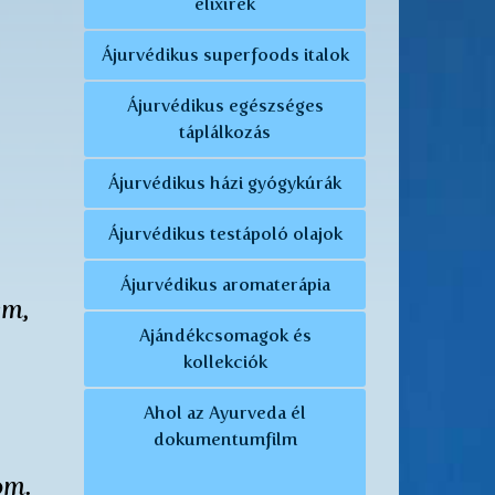
elixírek
Ájurvédikus superfoods italok
Ájurvédikus egészséges
táplálkozás
Ájurvédikus házi gyógykúrák
Ájurvédikus testápoló olajok
Ájurvédikus aromaterápia
em,
Ajándékcsomagok és
kollekciók
Ahol az Ayurveda él
dokumentumfilm
om.