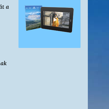
át a
nak