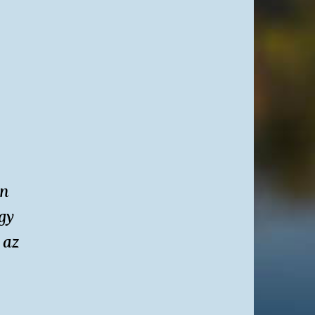
án
gy
 az