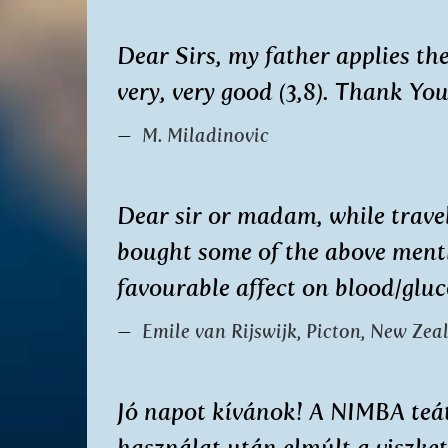
Dear Sirs, my father applies th
very, very good (3,8). Thank You
M. Miladinovic
Dear sir or madam, while travel
bought some of the above menti
favourable affect on blood/gluc
Emile van Rijswijk, Picton, New Zea
Jó napot kívánok! A NIMBA te
használat után elmúlt a viszket