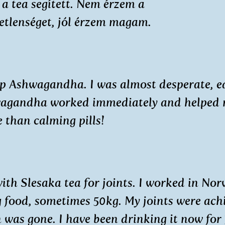
a tea segített. Nem érzem a
etlenséget, jól érzem magam.
ep Ashwagandha. I was almost desperate, e
hwagandha worked immediately and helped
e than calming pills!
ith Slesaka tea for joints. I worked in No
food, sometimes 50kg. My joints were ach
n was gone. I have been drinking it now for