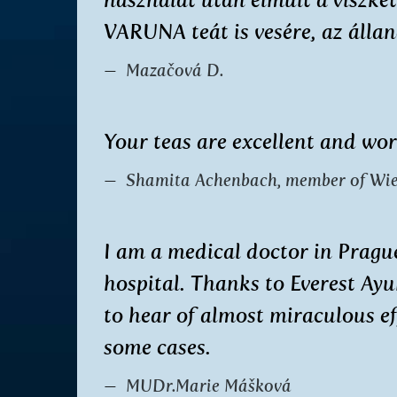
VARUNA teát is vesére, az álla
Mazačová D.
Your teas are excellent and wo
Shamita Achenbach, member of Wi
I am a medical doctor in Prague
hospital. Thanks to Everest Ay
to hear of almost miraculous e
some cases.
MUDr.Marie Mášková