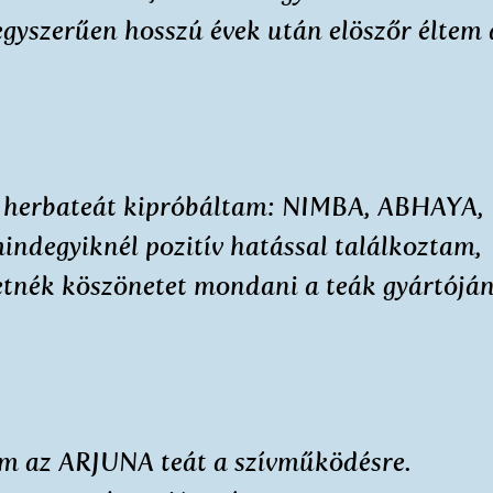
egyszerűen hosszú évek után elöszőr éltem 
s herbateát kipróbáltam: NIMBA, ABHAYA,
degyiknél pozitív hatással találkoztam,
etnék köszönetet mondani a teák gyártójá
om az ARJUNA teát a szívműködésre.