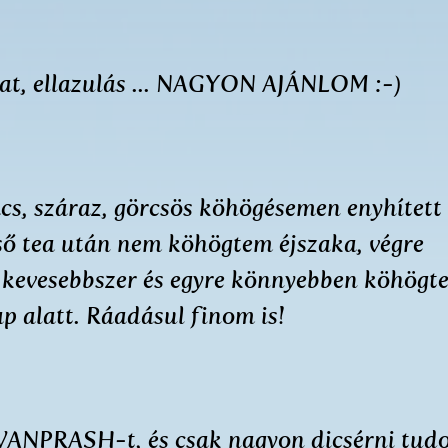
illat, ellazulás ... NAGYON AJÁNLOM :-)
cs, száraz, görcsös köhögésemen enyhített
ső tea után nem köhögtem éjszaka, végre
e kevesebbszer és egyre könnyebben köhögt
ap alatt. Ráadásul finom is!
ANPRASH-t, és csak nagyon dicsérni tud