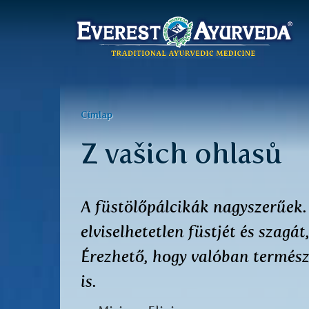
Főmenü
Ugrás
a
Jelenlegi
Címlap
tartalomra
hely
Z vašich ohlasů
A füstölőpálcikák nagyszerűek
elviselhetetlen füstjét és szagá
Érezhető, hogy valóban termész
is.