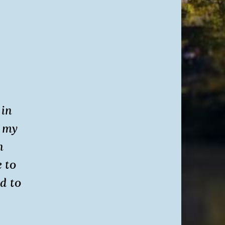
 in
e my
h
e to
d to