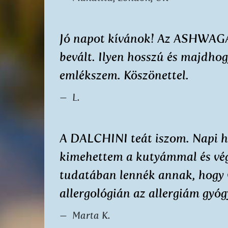
Jó napot kívánok! Az ASHWAG
bevált. Ilyen hosszú és majdh
emlékszem. Köszönettel.
L.
A DALCHINI teát iszom. Napi há
kimehettem a kutyámmal és végi
tudatában lennék annak, hogy v
allergológián az allergiám gyó
Marta K.