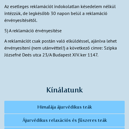
Az esetleges reklamációt indokolatlan késedelem nélkül
intézzük, de legkésőbb 30 napon belül a reklamáció
érvényesítésétől.
5) A reklamáció érvényesítése
A reklamációt csak postán való elküldéssel, ajánlva lehet
érvényesíteni (nem utánvéttel!) a következő címre: Szipka
Józsefné Deés utca 23/A Budapest XIV. ker 1147.
Kínálatunk
Himalája ájurvédikus teák
Ájurvédikus relaxációs és fűszeres teák