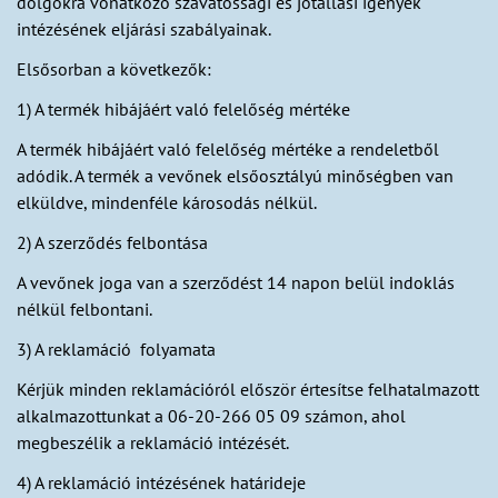
dolgokra vonatkozó szavatossági és jótállási igények
intézésének eljárási szabályainak.
Elsősorban a következők:
1) A termék hibájáért való felelőség mértéke
A termék hibájáért való felelőség mértéke a rendeletből
adódik. A termék a vevőnek elsőosztályú minőségben van
elküldve, mindenféle károsodás nélkül.
2) A szerződés felbontása
A vevőnek joga van a szerződést 14 napon belül indoklás
nélkül felbontani.
3) A reklamáció folyamata
Kérjük minden reklamációról először értesítse felhatalmazott
alkalmazottunkat a 06-20-266 05 09 számon, ahol
megbeszélik a reklamáció intézését.
4) A reklamáció intézésének határideje