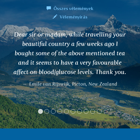
Összes vélemények
Véleményírás
Dear sir or madam, while travelling your
beautiful country a few weeks ago I
bought some of the above mentioned tea
and it seems to have a very favourable
affect on blood/glucose levels. Thank you.
Emile van Rijswijk, Picton, New Zealand