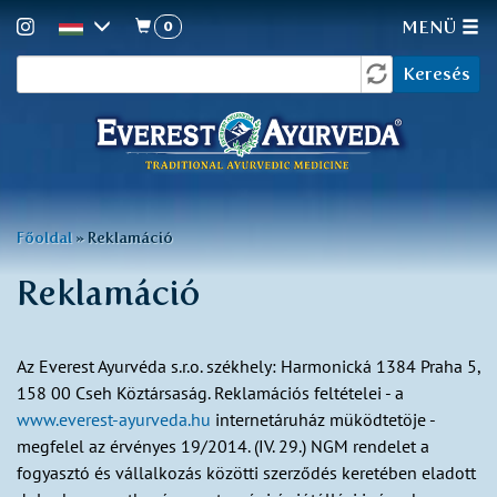
0
MENÜ
Keresés
Ugrás
Keresés
a
űrlap
tartalomra
Jelenlegi
Főoldal
»
Reklamáció
hely
Reklamáció
Az Everest Ayurvéda s.r.o. székhely: Harmonická 1384 Praha 5,
158 00 Cseh Köztársaság. Reklamációs feltételei - a
www.everest-ayurveda.hu
internetáruház müködtetöje -
megfelel az érvényes 19/2014. (IV. 29.) NGM rendelet a
fogyasztó és vállalkozás közötti szerződés keretében eladott