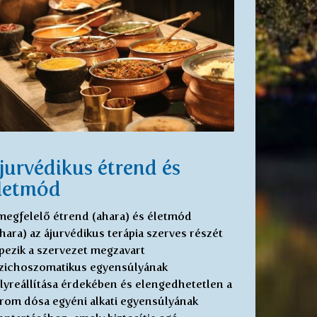
jurvédikus étrend és
letmód
megfelelő étrend (ahara) és életmód
ihara) az ájurvédikus terápia szerves részét
pezik a szervezet megzavart
zichoszomatikus egyensúlyának
lyreállítása érdekében és elengedhetetlen a
rom dósa egyéni alkati egyensúlyának