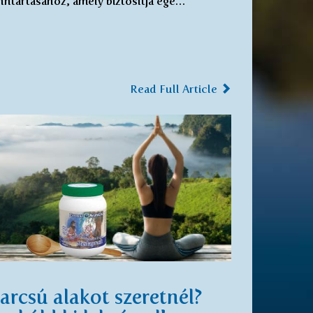
nntartásához, amely biztosítja egé…
Read Full Article
arcsú alakot szeretnél?