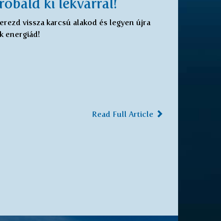
robáld ki lekvárral!
erezd vissza karcsú alakod és legyen újra
k energiád!
Read Full Article