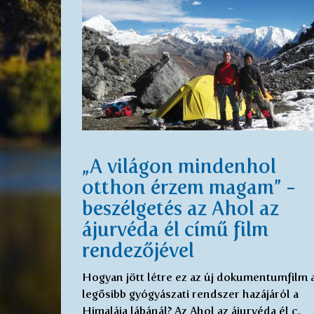
„A világon mindenhol
otthon érzem magam” -
beszélgetés az Ahol az
ájurvéda él című film
rendezőjével
Hogyan jött létre ez az új dokumentumfilm 
legősibb gyógyászati rendszer hazájáról a
Himalája lábánál? Az Ahol az ájurvéda él c.