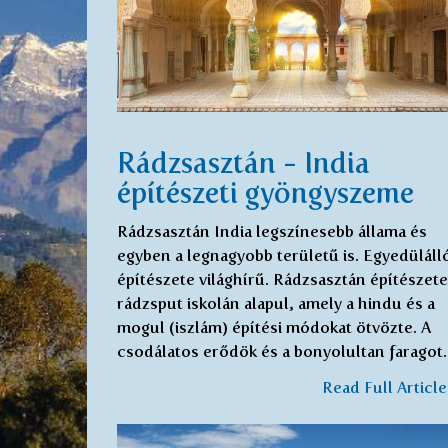
Rádzsasztán - India
építészeti gyöngyszeme
Rádzsasztán India legszínesebb állama és
egyben a legnagyobb területű is. Egyedüláll
építészete világhírű. Rádzsasztán építészete
rádzsput iskolán alapul, amely a hindu és a
mogul (iszlám) építési módokat ötvözte. A
csodálatos erődök és a bonyolultan farago
Read Full Articl