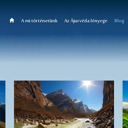
A mi történetünk
Az Ájurvéda lényege
Blog