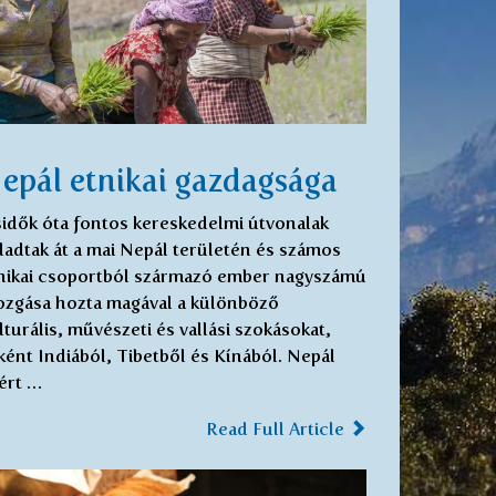
epál etnikai gazdagsága
idők óta fontos kereskedelmi útvonalak
ladtak át a mai Nepál területén és számos
nikai csoportból származó ember nagyszámú
zgása hozta magával a különböző
lturális, művészeti és vallási szokásokat,
ként Indiából, Tibetből és Kínából. Nepál
ért …
Read Full Article