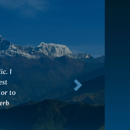
iful
Következő
above
urable