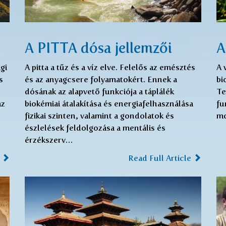
A PITTA dósa jellemzői
A
agi
A pitta a tűz és a víz elve. Felelős az emésztés
A 
s
és az anyagcsere folyamatokért. Ennek a
bi
dósának az alapvető funkciója a táplálék
Te
az
biokémiai átalakítása és energiafelhasználása
fu
fizikai szinten, valamint a gondolatok és
mo
észlelések feldolgozása a mentális és
érzékszerv…
e
Read Full Article