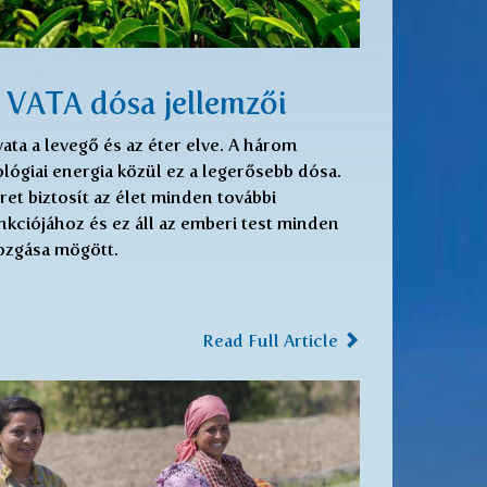
 VATA dósa jellemzői
vata a levegő és az éter elve. A három
ológiai energia közül ez a legerősebb dósa.
ret biztosít az élet minden további
nkciójához és ez áll az emberi test minden
zgása mögött.
Read Full Article