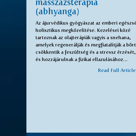
masszázsterápia
(abhyanga)
Az ájurvédikus gyógyászat az emberi egészs
holisztikus megközelítése. Kezelései közé
tartoznak az olajterápiák vagyis a snehana,
amelyek regenerálják és megfiatalítják a bőrt
csökkentik a feszültség és a stressz érzését,
és hozzájárulnak a fizikai ellazulásához…
Read Full Articl