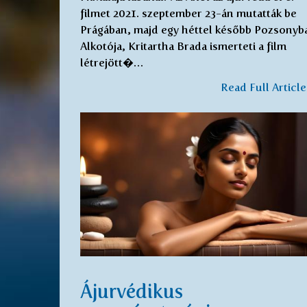
filmet 2021. szeptember 23-án mutatták be
Prágában, majd egy héttel később Pozsonyb
Alkotója, Kritartha Brada ismerteti a film
létrejött�…
Read Full Articl
Ájurvédikus