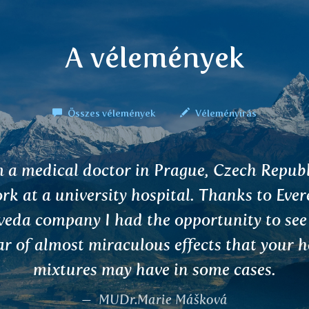
A vélemények
Összes vélemények
Véleményírás
r sir or madam, while travelling your beaut
try a few weeks ago I bought some of the 
oned tea and it seems to have a very favo
affect on blood/glucose levels. Thank you.
Emile van Rijswijk, Picton, New Zealand