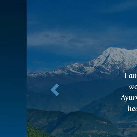
Előző
Dea
coun
menti