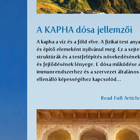
A KAPHA dósa jellemzői
A kapha a víz és a föld elve. A fizikai test any
és építő elemeként nyilvánul meg. Ez a sejte
struktúrák és a testfelépítés növekedésének
és fejlődésének lényege. E dósa működése 
immunrendszerhez és a szervezet általános
ellenálló képességéhez kapcsolód…
Read Full Articl