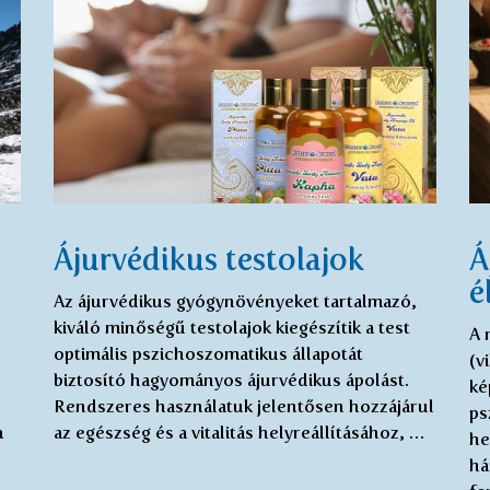
Ájurvédikus testolajok
Á
é
Az ájurvédikus gyógynövényeket tartalmazó,
kiváló minőségű testolajok kiegészítik a test
A 
optimális pszichoszomatikus állapotát
(v
biztosító hagyományos ájurvédikus ápolást.
ké
Rendszeres használatuk jelentősen hozzájárul
ps
a
az egészség és a vitalitás helyreállításához, …
he
há