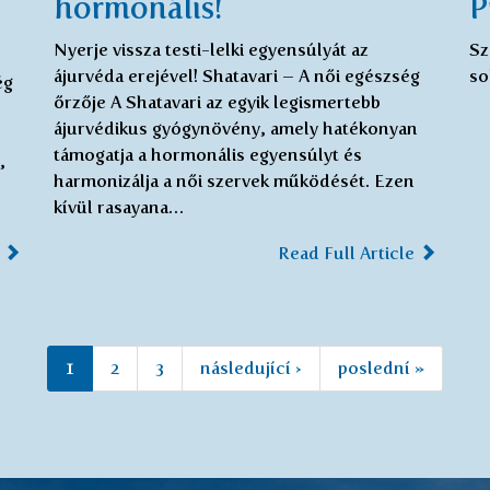
hormonális!
P
Nyerje vissza testi-lelki egyensúlyát az
Sz
ájurvéda erejével! Shatavari – A női egészség
so
ég
őrzője A Shatavari az egyik legismertebb
ájurvédikus gyógynövény, amely hatékonyan
támogatja a hormonális egyensúlyt és
,
harmonizálja a női szervek működését. Ezen
kívül rasayana…
e
Read Full Article
1
2
3
následující ›
poslední »