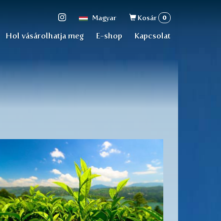
Keresés
0
Magyar
Kosár
űrlap
Hol vásárolhatja meg
E-shop
Kapcsolat