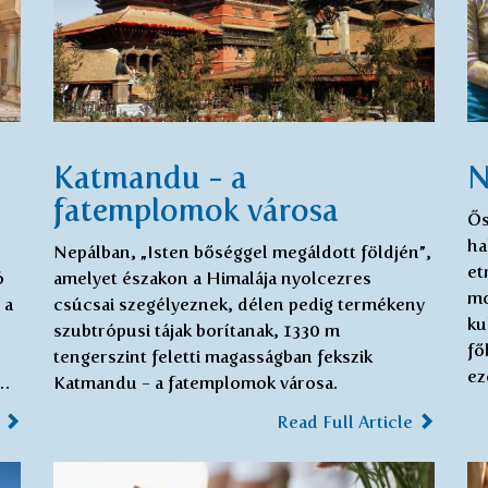
Katmandu - a
N
fatemplomok városa
Ős
ha
Nepálban, „Isten bőséggel megáldott földjén”,
et
ó
amelyet északon a Himalája nyolcezres
mo
 a
csúcsai szegélyeznek, délen pedig termékeny
ku
szubtrópusi tájak borítanak, 1330 m
fő
tengerszint feletti magasságban fekszik
ez
t…
Katmandu - a fatemplomok városa.
e
Read Full Article