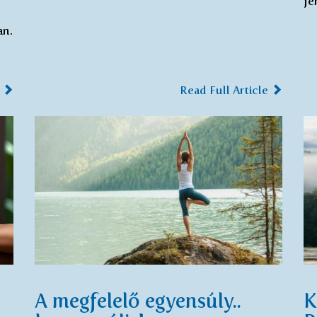
fe
an.
e
Read Full Article
A megfelelő egyensúly..
K