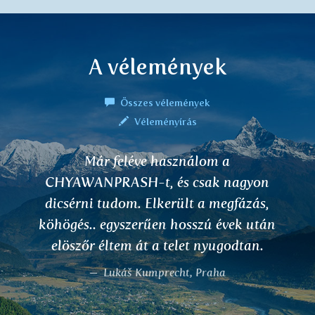
A vélemények
Összes vélemények
Véleményírás
Már feléve használom a
Jó napot
ANPRASH-t, és csak nagyon
VIDA
ni tudom. Elkerült a megfázás,
.. egyszerűen hosszú évek után
őr éltem át a telet nyugodtan.
Lukáš Kumprecht, Praha