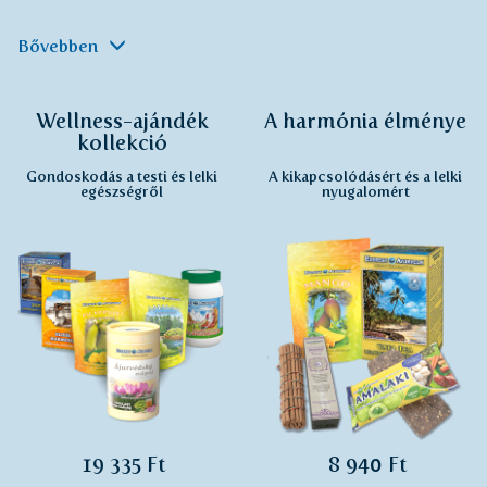
Bővebben
Wellness-ajándék
A harmónia élménye
kollekció
Gondoskodás a testi és lelki
A kikapcsolódásért és a lelki
egészségről
nyugalomért
19 335 Ft
8 940 Ft