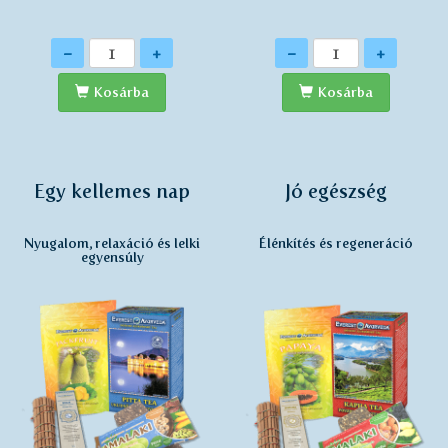
Mennyiség
Mennyiség
-
+
-
+
Kosárba
Kosárba
Egy kellemes nap
Jó egészség
Nyugalom, relaxáció és lelki
Élénkítés és regeneráció
egyensúly