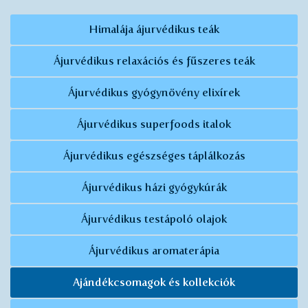
Himalája ájurvédikus teák
Ájurvédikus relaxációs és fűszeres teák
Ájurvédikus gyógynövény elixírek
Ájurvédikus superfoods italok
Ájurvédikus egészséges táplálkozás
Ájurvédikus házi gyógykúrák
Ájurvédikus testápoló olajok
Ájurvédikus aromaterápia
Ajándékcsomagok és kollekciók