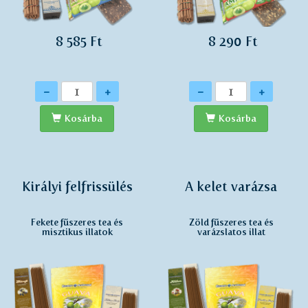
8 585 Ft
8 290 Ft
Mennyiség
Mennyiség
-
+
-
+
Kosárba
Kosárba
Királyi felfrissülés
A kelet varázsa
Fekete fűszeres tea és
Zöld fűszeres tea és
misztikus illatok
varázslatos illat