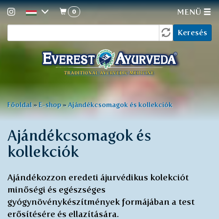
0
MENÜ
Keresés
Ugrás
Keresés
a
űrlap
tartalomra
Jelenlegi
Főoldal
»
E-shop
»
Ajándékcsomagok és kollekciók
hely
Ajándékcsomagok és
kollekciók
Ajándékozzon eredeti ájurvédikus kolekciót
minőségi és egészséges
gyógynövénykészítmények formájában a test
erősítésére és ellazítására.