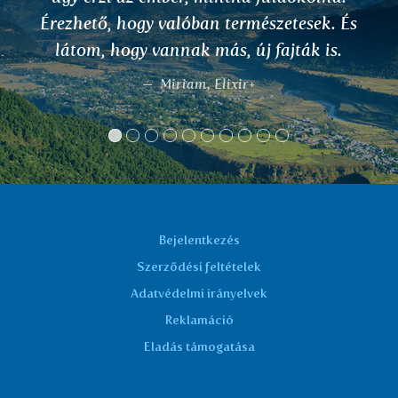
Érezhető, hogy valóban természetesek. És
látom, hogy vannak más, új fajták is.
Miriam, Elixir+
Bejelentkezés
Szerződési feltételek
Adatvédelmi irányelvek
Reklamáció
Eladás támogatása