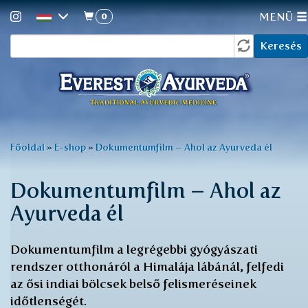
0
MENÜ
Keresés
Ugrás
Keresés
a
űrlap
tartalomra
Jelenlegi
Főoldal
»
E-shop
»
Dokumentumfilm – Ahol az Ayurveda él
hely
Dokumentumfilm – Ahol az
Ayurveda él
Dokumentumfilm a legrégebbi gyógyászati
rendszer otthonáról a Himalája lábánál, felfedi
az ősi indiai bölcsek belső felismeréseinek
időtlenségét.