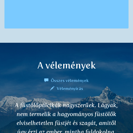
A vélemények
Összes vélemények
Véleményírás
A füstölőpálcikák nagyszerűek. Lágyak,
nem termelik a hagyományos füstölők
elviselhetetlen füstjét és szagát, amitől
úgy érzi az ember, mintha fuldokolna.