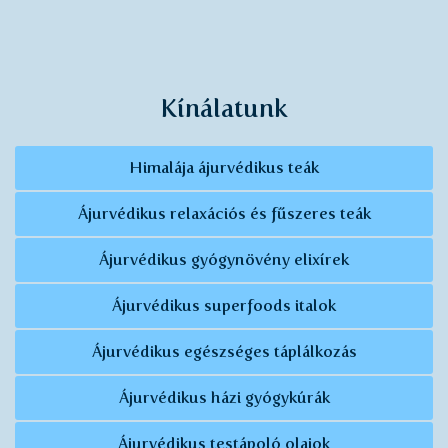
Kínálatunk
Himalája ájurvédikus teák
Ájurvédikus relaxációs és fűszeres teák
Ájurvédikus gyógynövény elixírek
Ájurvédikus superfoods italok
Ájurvédikus egészséges táplálkozás
Ájurvédikus házi gyógykúrák
Ájurvédikus testápoló olajok