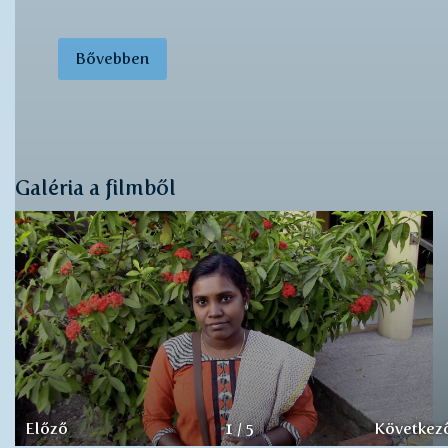
Bővebben
Galéria a filmből
Előző
1
/
5
Következ