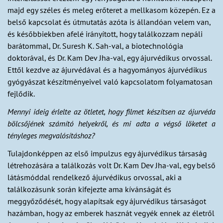
majd egy széles és meleg erőteret a mellkasom közepén. Ez a
belső kapcsolat és útmutatás azóta is állandóan velem van,
és későbbiekben afelé irányított, hogy találkozzam nepáli
barátommal, Dr. Suresh K. Sah-val, a biotechnológia
doktorával, és Dr. Kam Dev Jha-val, egy ájurvédikus orvossal.
Ettől kezdve az ájurvédával és a hagyományos ájurvédikus
gyógyászat készítményeivel való kapcsolatom folyamatosan
fejlődik.
Mennyi ideig érlelte az ötletet, hogy filmet készítsen az ájurvéda
bölcsőjének számító helyekről, és mi adta a végső löketet a
tényleges megvalósításhoz?
Tulajdonképpen az első impulzus egy ájurvédikus társaság
létrehozására a találkozás volt Dr. Kam Dev Jha-val, egy belső
látásmóddal rendelkező ájurvédikus orvossal, aki a
találkozásunk során kifejezte ama kívánságát és
meggyőződését, hogy alapítsak egy ájurvédikus társaságot
hazámban, hogy az emberek hasznát vegyék ennek az életről