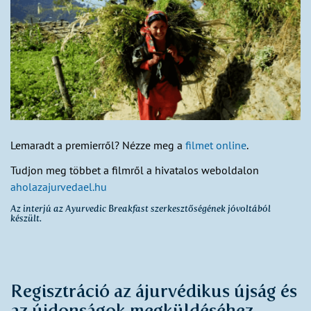
Lemaradt a premierről? Nézze meg a
filmet online
.
Tudjon meg többet a filmről a hivatalos weboldalon
aholazajurvedael.hu
Az interjú az Ayurvedic Breakfast szerkesztőségének jóvoltából
készült.
Regisztráció az ájurvédikus újság és
az újdonságok megküldéséhez