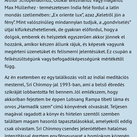
Arthur Schopenaurhoz, Otokar Březinához vagy magához
Max Müllerhez - természetesen India felé fordul a latin
mondás szellemében: „Ex oriente lux”, azaz „Keletről jön a
fény”. Mint valószínűleg mindannyian tudjuk, a „gondviselés”
útjai kifürkészhetetlenek, de gyakran előfordul, hogy a
dolgok, emberek és helyzetek egyszerűen akkor jönnek el
hozzánk, amikor készen állunk rájuk, és képesek vagyunk
megérteni üzenetüket és felismerni jelentésüket. Ez csupán a
felkészültségünk vagy befogadóképességünk mértékétől
függ.
Az én esetemben ez egy találkozás volt az indiai meditációs
mesterrel, Sri Chinmoy-jal 1993-ban, ami a belső ébredés
szikráját lobbantotta fel bennem. Jól emlékszem, hogy
akkoriban fejeztem be éppen Lobsang Rampa tibeti láma és
orvos „Harmadik szem” című könyvének olvasását. Teljesen
magával ragadott a könyv és hirtelen szemtől szemben
találtam magam hasonló tapasztalásokkal, amelyekről eddig
csak olvastam. Sri Chinmoy csendes jelenlétében hatalmas
intenzitással éreztem egy fénysugarat a homlokom közepén,