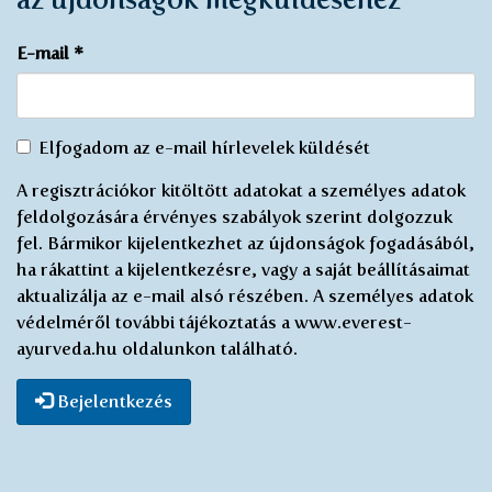
E-mail
*
Egyetértek
Elfogadom az e-mail hírlevelek küldését
az
A regisztrációkor kitöltött adatokat a személyes adatok
elektronikus
feldolgozására érvényes szabályok szerint dolgozzuk
újság
fel. Bármikor kijelentkezhet az újdonságok fogadásából,
küldésével
ha rákattint a kijelentkezésre, vagy a saját beállításaimat
*
aktualizálja az e-mail alsó részében. A személyes adatok
védelméről további tájékoztatás a www.everest-
ayurveda.hu oldalunkon található.
Bejelentkezés