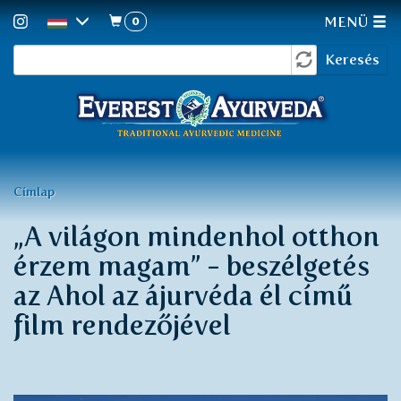
0
MENÜ
Keresés
Ugrás
Keresés
a
űrlap
tartalomra
Jelenlegi
Címlap
hely
„A világon mindenhol otthon
érzem magam” - beszélgetés
az Ahol az ájurvéda él című
film rendezőjével