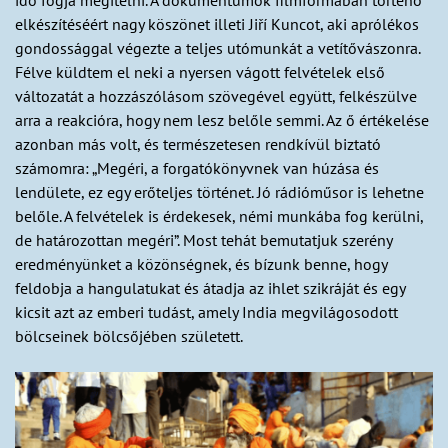
idő fogja megítélni. A dokumentumok filmformában történő
elkészítéséért nagy köszönet illeti Jiří Kuncot, aki aprólékos
gondossággal végezte a teljes utómunkát a vetítővászonra.
Félve küldtem el neki a nyersen vágott felvételek első
változatát a hozzászólásom szövegével együtt, felkészülve
arra a reakcióra, hogy nem lesz belőle semmi. Az ő értékelése
azonban más volt, és természetesen rendkívül biztató
számomra: „Megéri, a forgatókönyvnek van húzása és
lendülete, ez egy erőteljes történet. Jó rádióműsor is lehetne
belőle. A felvételek is érdekesek, némi munkába fog kerülni,
de határozottan megéri”. Most tehát bemutatjuk szerény
eredményünket a közönségnek, és bízunk benne, hogy
feldobja a hangulatukat és átadja az ihlet szikráját és egy
kicsit azt az emberi tudást, amely India megvilágosodott
bölcseinek bölcsőjében született.