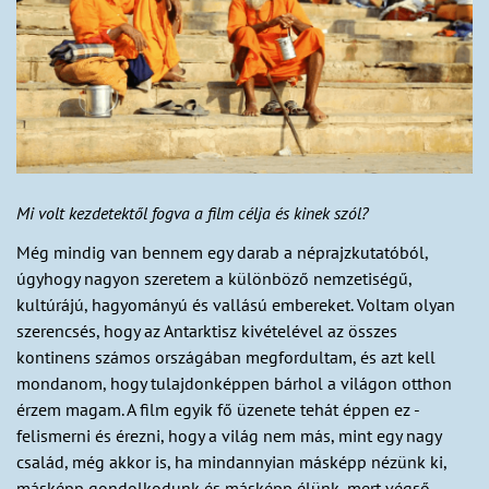
Mi volt kezdetektől fogva a film célja és kinek szól?
Még mindig van bennem egy darab a néprajzkutatóból,
úgyhogy nagyon szeretem a különböző nemzetiségű,
kultúrájú, hagyományú és vallású embereket. Voltam olyan
szerencsés, hogy az Antarktisz kivételével az összes
kontinens számos országában megfordultam, és azt kell
mondanom, hogy tulajdonképpen bárhol a világon otthon
érzem magam. A film egyik fő üzenete tehát éppen ez -
felismerni és érezni, hogy a világ nem más, mint egy nagy
család, még akkor is, ha mindannyian másképp nézünk ki,
másképp gondolkodunk és másképp élünk, mert végső