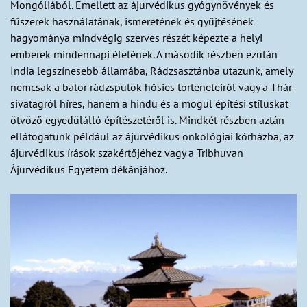
Mongóliából. Emellett az ájurvédikus gyógynövények és
fűszerek használatának, ismeretének és gyűjtésének
hagyománya mindvégig szerves részét képezte a helyi
emberek mindennapi életének. A második részben ezután
India legszínesebb államába, Rádzsasztánba utazunk, amely
nemcsak a bátor rádzsputok hősies történeteiről vagy a Thár-
sivatagról híres, hanem a hindu és a mogul építési stíluskat
ötvöző egyedülálló építészetéről is. Mindkét részben aztán
ellátogatunk például az ájurvédikus onkológiai kórházba, az
ájurvédikus írások szakértőjéhez vagy a Tribhuvan
Ájurvédikus Egyetem dékánjához.