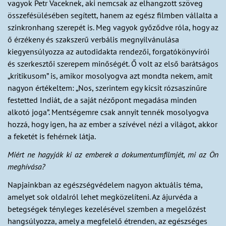
vagyok Petr Vaceknek, aki nemcsak az elhangzott szöveg
összefésülésében segített, hanem az egész filmben vállalta a
szinkronhang szerepét is. Meg vagyok győződve róla, hogy az
ő érzékeny és szakszerű verbális megnyilvánulása
kiegyensúlyozza az autodidakta rendezői, forgatókönyvírói
és szerkesztői szerepem minőségét. Ő volt az első barátságos
„kritikusom” is, amikor mosolyogva azt mondta nekem, amit
nagyon értékeltem: „Nos, szerintem egy kicsit rózsaszínűre
festetted Indiát, de a saját nézőpont megadása minden
alkotó joga”. Mentségemre csak annyit tennék mosolyogva
hozzá, hogy igen, ha az ember a szívével nézi a világot, akkor
a feketét is fehérnek látja.
Miért ne hagyják ki az emberek a dokumentumfilmjét, mi az Ön
meghívása?
Napjainkban az egészségvédelem nagyon aktuális téma,
amelyet sok oldalról lehet megközelíteni. Az ájurvéda a
betegségek tényleges kezelésével szemben a megelőzést
hangsúlyozza, amely a megfelelő étrenden, az egészséges