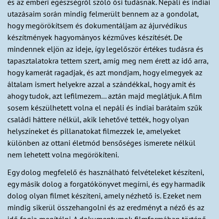
és az emberi egészségről szóló ősi tudásnak. Nepáli és indiai
utazásaim során mindig felmerült bennem az a gondolat,
hogy megörökítsem és dokumentáljam az ájurvédikus
készítmények hagyományos kézműves készítését. De
mindennek eljön az ideje, így legelőször értékes tudásra és
tapasztalatokra tettem szert, amíg meg nem érett az idő arra,
hogy kamerát ragadjak, és azt mondjam, hogy elmegyek az
általam ismert helyekre azzal a szándékkal, hogy amit és
ahogy tudok, azt lefilmezem... aztán majd meglátjuk. A film
sosem készülhetett volna el nepáli és indiai barátaim szűk
családi háttere nélkül, akik lehetővé tették, hogy olyan
helyszíneket és pillanatokat filmezzek le, amelyeket
különben az ottani életmód bensőséges ismerete nélkül
nem lehetett volna megörökíteni.
Egy dolog megfelelő és használható felvételeket készíteni,
egy másik dolog a forgatókönyvet megírni, és egy harmadik
dolog olyan filmet készíteni, amely nézhető is. Ezeket nem
mindig sikerül összehangolni és az eredményt a néző és az