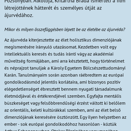
Pozsonyban. Alkotója, Kritartha Brada ismerteti a film
létrejöttének hátterét és személyes útját az
ájurvédához.
Mikor és milyen összefüggésben lépett be az életébe az ájurvéda?
Az ájurvéda kiterjesztette az élet holisztikus dimenziójának
megismerésére irányuló utazásomat. Kezdetben volt egy
intellektuális keresés és tudás iránti vágy az akadémiai
műveltség formájában, ami arra késztetett, hogy történelmet
és néprajzot tanuljak a Károly Egyetem Bölcsészettudományi
Karán. Tanulmányaim során azonban ráébredtem az európai
gondolkodásmód jelentős korlátaira, ami bizonyos pozitív
elégedetlenséget ébresztett bennem nyugati társadalmunk
életmódjával és értékrendjével szemben. Egyfajta mentális
büszkeséget vagy felsőbbrendűségi érzést váltott ki belőlem
az orientális, keleti kultúrákkal szemben, ami az élet belső
dimenziójának keresésére ösztönzött. Egy ilyen helyzetben az
ember - sok európai gondolkodóhoz hasonlóan - köztük