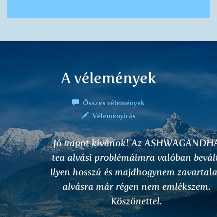
A vélemények
Összes vélemények
Véleményírás
Jó napot kívánok! Az ASHWAGANDHA
tea alvási problémáimra valóban bevált.
Ilyen hosszú és majdhogynem zavartalan
alvásra már régen nem emlékszem.
Köszönettel.