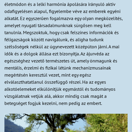
életmódon és a lelki harmónia ápolására irányuló aktív
odafigyelésen alapul, figyelembe véve az emberek egyéni
alkatát. Ez egyszerűen fogalmazva egy olyan megközelítés,
amelyet nyugati társadalmunknak sürgősen meg kell
tanulnia. Megszoktuk, hogy csak felszínes információk és
féligazságok között navigálunk, és aligha tudunk
szélsőségek nélkül az úgynevezett középúton járni. A mai
idők és a dolgok állása ezt bizonyítja. Az ájurvéda az
egészséghez vezető természetes út, amely önmagunk és
mentális, érzelmi és fizikai létünk mechanizmusainak
megértésén keresztül vezet, mint egy egész
elválaszthatatlanul összefüggő részei. Ha az egyes
alkotóelemeket elkülönítjük egymástól és tudományos
vizsgálatnak vetjük alá, akkor mindig csak magát a
betegséget fogjuk kezelni, nem pedig az embert.