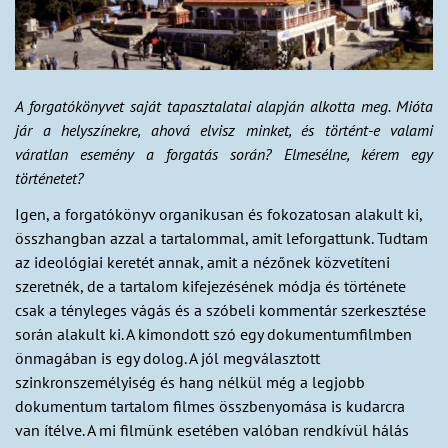
A forgatókönyvet saját tapasztalatai alapján alkotta meg. Mióta
jár a helyszínekre, ahová elvisz minket, és történt-e valami
váratlan esemény a forgatás során? Elmesélne, kérem egy
történetet?
Igen, a forgatókönyv organikusan és fokozatosan alakult ki,
összhangban azzal a tartalommal, amit leforgattunk. Tudtam
az ideológiai keretét annak, amit a nézőnek közvetíteni
szeretnék, de a tartalom kifejezésének módja és története
csak a tényleges vágás és a szóbeli kommentár szerkesztése
során alakult ki. A kimondott szó egy dokumentumfilmben
önmagában is egy dolog. A jól megválasztott
szinkronszemélyiség és hang nélkül még a legjobb
dokumentum tartalom filmes összbenyomása is kudarcra
van ítélve. A mi filmünk esetében valóban rendkívül hálás