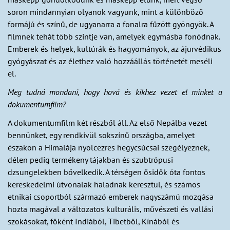
soron mindannyian olyanok vagyunk, mint a különböző
formájú és színű, de ugyanarra a fonalra fűzött gyöngyök. A
filmnek tehát több szintje van, amelyek egymásba fonódnak.
Emberek és helyek, kultúrák és hagyományok, az ájurvédikus
gyógyászat és az élethez való hozzáállás történetét meséli
el.
Meg tudná mondani, hogy hová és kikhez vezet el minket a
dokumentumfilm?
A dokumentumfilm két részből áll. Az első Nepálba vezet
bennünket, egy rendkívül sokszínű országba, amelyet
északon a Himalája nyolcezres hegycsúcsai szegélyeznek,
délen pedig termékeny tájakban és szubtrópusi
dzsungelekben bővelkedik. A térségen ősidők óta fontos
kereskedelmi útvonalak haladnak keresztül, és számos
etnikai csoportból származó emberek nagyszámú mozgása
hozta magával a változatos kulturális, művészeti és vallási
szokásokat, főként Indiából, Tibetből, Kínából és