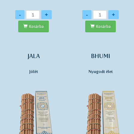
Mennyiség
Mennyiség
-
+
-
+
Kosárba
Kosárba
JALA
BHUMI
Jólét
Nyugodt élet