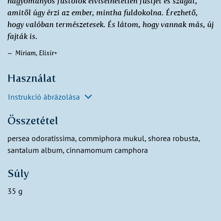
hagyományos füstölők elviselhetetlen füstjét és szagát,
amitől úgy érzi az ember, mintha fuldokolna. Érezhető,
hogy valóban természetesek. És látom, hogy vannak más, új
fajták is.
Miriam, Elixir+
Használat
Instrukció ábrázolása
Összetétel
persea odoratissima, commiphora mukul, shorea robusta,
santalum album, cinnamomum camphora
Súly
35 g