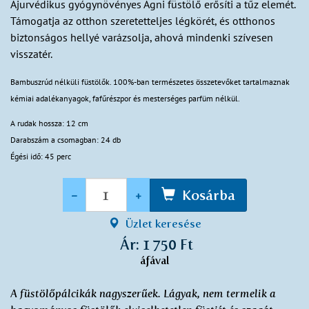
Ájurvédikus gyógynövényes Agni füstölő erősíti a tűz elemét.
Támogatja az otthon szeretetteljes légkörét, és otthonos
biztonságos hellyé varázsolja, ahová mindenki szívesen
visszatér.
Bambuszrúd nélküli füstölők. 100%-ban természetes összetevőket tartalmaznak
kémiai adalékanyagok, fafűrészpor és mesterséges parfüm nélkül.
A rudak hossza: 12 cm
Darabszám a csomagban: 24 db
Égési idő: 45 perc
Mennyiség
-
+
Kosárba
Üzlet keresése
Ár: 1 750 Ft
áfával
A füstölőpálcikák nagyszerűek. Lágyak, nem termelik a