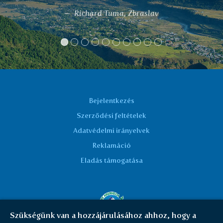
gyártójának és az importo
av
Lucie Švestková
Bejelentkezés
Szerződési feltételek
Adatvédelmi irányelvek
Reklamáció
Eladás támogatása
Szükségünk van a hozzájárulásához ahhoz, hogy a