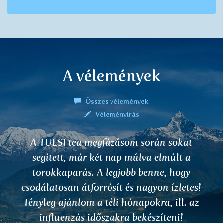
A vélemények
Összes vélemények
Véleményírás
rán sokat
Jó napot, Már négy ájurvédiku
 elmúlt a
kipróbáltam: NIMBA, A
nne, hogy
BHRINGARAJ és KANTA
yon ízletes!
mindegyiknél pozitív ha
ra, ill. az
találkoztam, ezért nyugodta
szíteni!
Szeretnék köszönetet monda