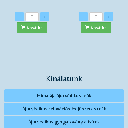
Mennyiség
Mennyiség
-
+
-
+
Kosárba
Kosárba
Kínálatunk
Himalája ájurvédikus teák
Ájurvédikus relaxációs és fűszeres teák
Ájurvédikus gyógynövény elixírek