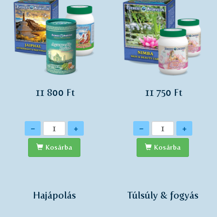
11 800 Ft
11 750 Ft
Mennyiség
Mennyiség
-
+
-
+
Kosárba
Kosárba
Hajápolás
Túlsúly & fogyás