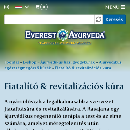
0
MENÜ
Keresés
Ugrás
Keresés
a
űrlap
tartalomra
Jelenlegi
Főoldal
»
E-shop
»
Ájurvédikus házi gyógykúrák
»
Ájurvédikus
egészségmegőrző kúrák
»
Fiatalító & revitalizációs kúra
hely
Fiatalító & revitalizációs kúra
A nyári időszak a legalkalmasabb a szervezet
fiatalítására és revitalizálására. A Rasajana egy
ájurvédikus regeneráló terápia a test és az elme
számára, amelyet méregtelenítés után