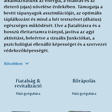
alkalmazhatunk az energia, a vitalitás és az
életerő (ojas) növelése érdekében. Támogatja a
bevitt tápanyagok asszimilációját, az optimális
táplálkozást és mind a hét testszövet (dhátus)
egészséges működését. Elve a fiatalításra és a
hosszú élettartamra irányul, javítva az agyi
aktivitást, beleértve a vizuális funkciókat, a
pszichológiai ellenálló képességet és a szervezet
védekezőképességét.
Bővebben
Fiatalság &
Bőrápolás
revitalizáció
Házi gyógykúra
Házi gyógykúra