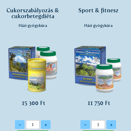
Cukorszabályozás &
Sport & fitnesz
cukorbetegdiéta
Házi gyógykúra
Házi gyógykúra
15 300 Ft
11 750 Ft
Mennyiség
Mennyiség
-
+
-
+