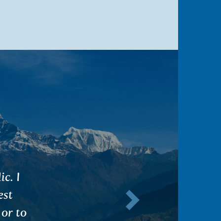
iful
Következő
above
urable