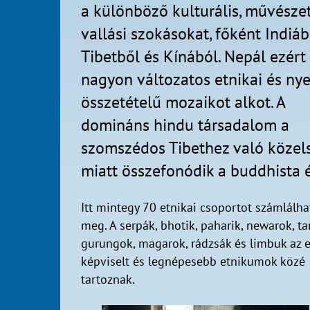
a különböző kulturális, művészet
vallási szokásokat, főként Indiáb
Tibetből és Kínából. Nepál ezért
nagyon változatos etnikai és nye
összetételű mozaikot alkot. A
domináns hindu társadalom a
szomszédos Tibethez való közel
miatt összefonódik a buddhista
Itt mintegy 70 etnikai csoportot számlálh
meg. A serpák, bhotik, paharik, newarok, t
gurungok, magarok, rádzsák és limbuk az 
képviselt és legnépesebb etnikumok közé
tartoznak.