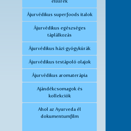
elixírek
Ájurvédikus superfoods italok
Ájurvédikus egészséges
táplálkozás
Ájurvédikus házi gyógykúrák
Ájurvédikus testápoló olajok
Ájurvédikus aromaterápia
Ajándékcsomagok és
kollekciók
Ahol az Ayurveda él
dokumentumfilm