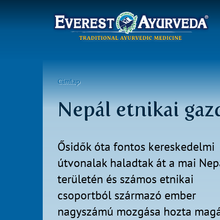
Főmenü
Ugrás
a
Jelenlegi
Címlap
tartalomra
hely
Nepál etnikai gaz
Ősidők óta fontos kereskedelmi
útvonalak haladtak át a mai Nep
területén és számos etnikai
csoportból származó ember
nagyszámú mozgása hozta magá