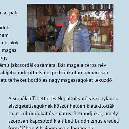
a serpák,
idéki
Kham
rek, akik
s magas
hogy
zámú jakcsordáik számára. Bár maga a serpa név
imalájába indított első expedíciók után hamarosan
zett terheket hordó és nagy magasságokat leküzdő
A serpák a Tibettől és Nepáltól való viszonylagos
elszigeteltségüknek köszönhetően kialakították
saját kultúrájukat és sajátos életmódjukat, amely
szorosan kapcsolódik a tibeti buddhizmus eredeti
formájához. A Nyingmapa e legrégebbi