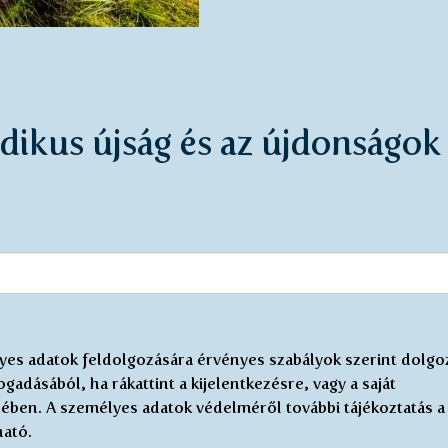
édikus újság és az újdonságok
élyes adatok feldolgozására érvényes szabályok szerint dolg
gadásából, ha rákattint a kijelentkezésre, vagy a saját
észében. A személyes adatok védelméről további tájékoztatás a
ató.