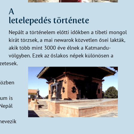
A
letelepedés története
Nepált a történelem előtti időkben a tibeti mongol
kirát törzsek, a mai newarok közvetlen ősei lakták,
akik több mint 3000 éve élnek a Katmandu-
völgyben. Ezek az őslakos népek különösen a
zetesek.
Közben
kum is
 Nepál
nevezik