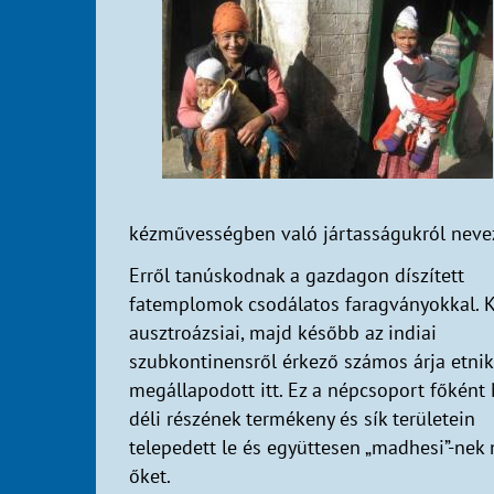
kézművességben való jártasságukról neve
Erről tanúskodnak a gazdagon díszített
fatemplomok csodálatos faragványokkal. 
ausztroázsiai, majd később az indiai
szubkontinensről érkező számos árja etni
megállapodott itt. Ez a népcsoport főként
déli részének termékeny és sík területein
telepedett le és együttesen „madhesi”-nek 
őket.