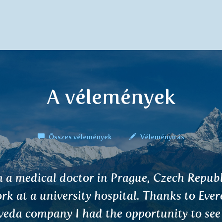
A vélemények
Összes vélemények
Véleményírás
r sir or madam, while travelling your beaut
try a few weeks ago I bought some of the 
oned tea and it seems to have a very favo