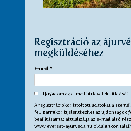
Regisztráció az ájurv
megküldéséhez
E-mail
*
Egyetértek
Elfogadom az e-mail hírlevelek küldését
az
A regisztrációkor kitöltött adatokat a szem
elektronikus
fel. Bármikor kijelentkezhet az újdonságok fo
újság
beállításaimat aktualizálja az e-mail alsó r
küldésével
www.everest-ayurveda.hu oldalunkon találh
*