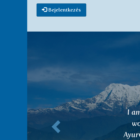
Bejelentkezés
Előző
Dea
coun
menti