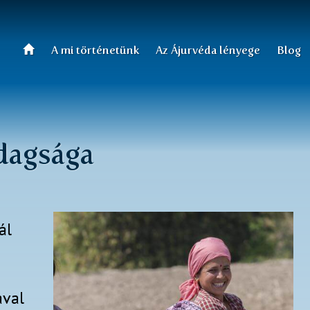
A mi történetünk
Az Ájurvéda lényege
Blog
dagsága
ál
val