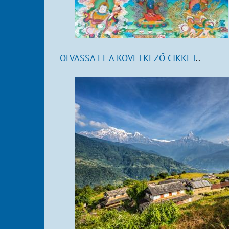
OLVASSA EL A KÖVETKEZŐ CIKKET
..