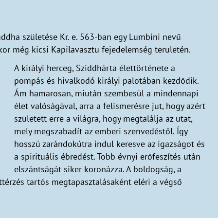
ddha születése Kr. e. 563-ban egy Lumbini nevű
kkor még kicsi Kapilavasztu fejedelemség területén.
A királyi herceg, Sziddhárta élettörténete a
pompás és hivalkodó királyi palotában kezdődik.
Ám hamarosan, miután szembesül a mindennapi
élet valóságával, arra a felismerésre jut, hogy azért
született erre a világra, hogy megtalálja az utat,
mely megszabadít az emberi szenvedéstől. Így
hosszú zarándokútra indul keresve az igazságot és
a spirituális ébredést. Több évnyi erőfeszítés után
elszántságát siker koronázza. A boldogság, a
ttérzés tartós megtapasztalásaként eléri a végső