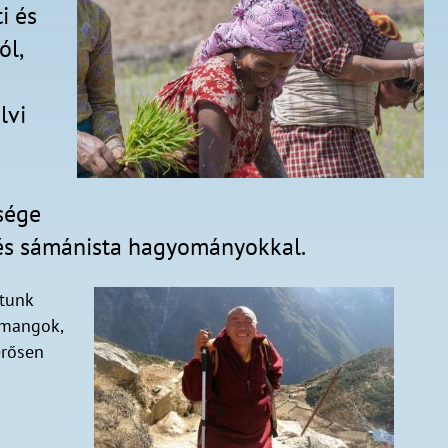
i és
ól,
lvi
sége
 és sámánista hagyományokkal.
atunk
amangok,
erősen