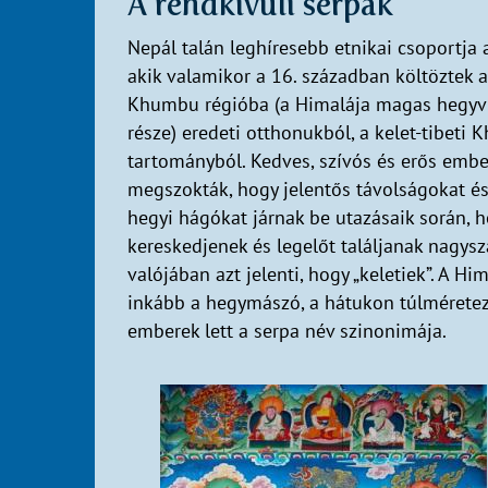
A rendkívüli serpák
Nepál talán leghíresebb etnikai csoportja 
akik valamikor a 16. században költöztek a
Khumbu régióba (a Himalája magas hegyv
része) eredeti otthonukból, a kelet-tibeti 
tartományból. Kedves, szívós és erős embe
megszokták, hogy jelentős távolságokat é
hegyi hágókat járnak be utazásaik során, 
kereskedjenek és legelőt találjanak nagys
valójában azt jelenti, hogy „keletiek”. A H
inkább a hegymászó, a hátukon túlmérete
emberek lett a serpa név szinonimája.