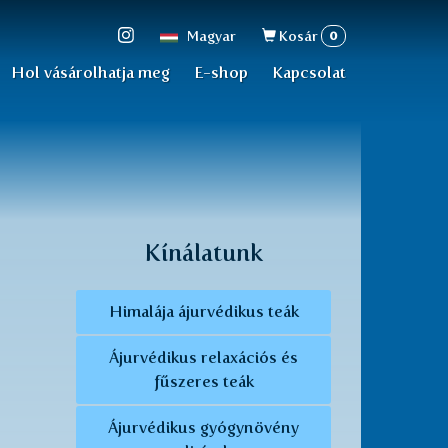
Keresés
0
Magyar
Kosár
űrlap
Hol vásárolhatja meg
E-shop
Kapcsolat
Kínálatunk
Himalája ájurvédikus teák
Ájurvédikus relaxációs és
fűszeres teák
Ájurvédikus gyógynövény