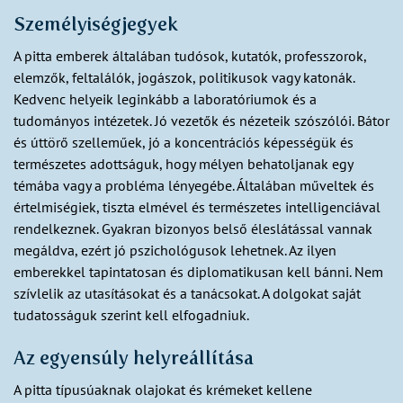
Személyiségjegyek
A pitta emberek általában tudósok, kutatók, professzorok,
elemzők, feltalálók, jogászok, politikusok vagy katonák.
Kedvenc helyeik leginkább a laboratóriumok és a
tudományos intézetek. Jó vezetők és nézeteik szószólói. Bátor
és úttörő szelleműek, jó a koncentrációs képességük és
természetes adottságuk, hogy mélyen behatoljanak egy
témába vagy a probléma lényegébe. Általában műveltek és
értelmiségiek, tiszta elmével és természetes intelligenciával
rendelkeznek. Gyakran bizonyos belső éleslátással vannak
megáldva, ezért jó pszichológusok lehetnek. Az ilyen
emberekkel tapintatosan és diplomatikusan kell bánni. Nem
szívlelik az utasításokat és a tanácsokat. A dolgokat saját
tudatosságuk szerint kell elfogadniuk.
Az egyensúly helyreállítása
A pitta típusúaknak olajokat és krémeket kellene