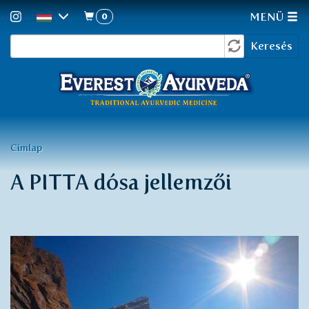
0
MENÜ
Keresés
Ugrás
Keresés
a
űrlap
tartalomra
Jelenlegi
Címlap
hely
A PITTA dósa jellemzői