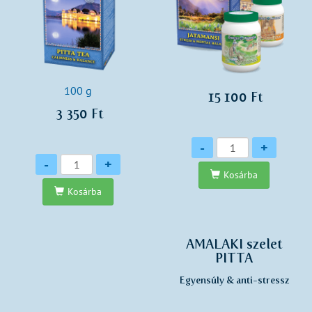
100 g
15 100 Ft
3 350 Ft
Mennyiség
-
+
Mennyiség
-
+
Kosárba
Kosárba
AMALAKI szelet
PITTA
Egyensúly & anti-stressz