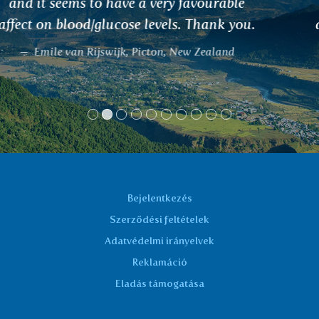
sometimes 50kg. My joints were aching. I
drank 2-3 cups a day, the pain was gone. I
have been drinking it now for 7 years.
Dusan
Bejelentkezés
Szerződési feltételek
Adatvédelmi irányelvek
Reklamáció
Eladás támogatása