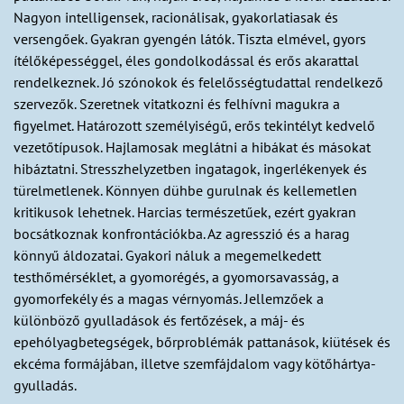
Nagyon intelligensek, racionálisak, gyakorlatiasak és
versengőek. Gyakran gyengén látók. Tiszta elmével, gyors
ítélőképességgel, éles gondolkodással és erős akarattal
rendelkeznek. Jó szónokok és felelősségtudattal rendelkező
szervezők. Szeretnek vitatkozni és felhívni magukra a
figyelmet. Határozott személyiségű, erős tekintélyt kedvelő
vezetőtípusok. Hajlamosak meglátni a hibákat és másokat
hibáztatni. Stresszhelyzetben ingatagok, ingerlékenyek és
türelmetlenek. Könnyen dühbe gurulnak és kellemetlen
kritikusok lehetnek. Harcias természetűek, ezért gyakran
bocsátkoznak konfrontációkba. Az agresszió és a harag
könnyű áldozatai. Gyakori náluk a megemelkedett
testhőmérséklet, a gyomorégés, a gyomorsavasság, a
gyomorfekély és a magas vérnyomás. Jellemzőek a
különböző gyulladások és fertőzések, a máj- és
epehólyagbetegségek, bőrproblémák pattanások, kiütések és
ekcéma formájában, illetve szemfájdalom vagy kötőhártya-
gyulladás.