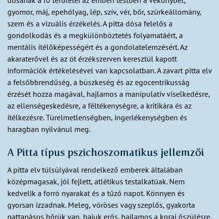
dósának a fő területei az emberi testben a vékonybél,
gyomor, máj, epehólyag, lép, szív, vér, bőr, szürkeállomány,
szem és a vizuális érzékelés. A pitta dósa felelős a
gondolkodás és a megkülönböztetés folyamatáért, a
mentális ítélőképességért és a gondolatelemzésért. Az
akaraterővel és az öt érzékszerven keresztül kapott
információk értékelésével van kapcsolatban. A zavart pitta elv
a felsőbbrendűség, a büszkeség és az egocentrikusság
érzését hozza magával, hajlamos a manipulatív viselkedésre,
az ellenségeskedésre, a féltékenységre, a kritikára és az
ítélkezésre. Türelmetlenségben, ingerlékenységben és
haragban nyilvánul meg.
A Pitta típus pszichoszomatikus jellemzői
A pitta elv túlsúlyával rendelkező emberek általában
középmagasak, jól fejlett, atlétikus testalkatúak. Nem
kedvelik a forró nyarakat és a tűző napot. Könnyen és
gyorsan izzadnak. Meleg, vöröses vagy szeplős, gyakorta
pattanásos bőrük van, hajuk erős, hajlamos a korai őszülésre.