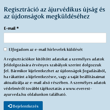
Regisztráció az ájurvédikus újság és
az újdonságok megküldéséhez
E-mail
*
Egyetértek
Elfogadom az e-mail hírlevelek küldését
az
A regisztrációkor kitöltött adatokat a személyes adatok
elektronikus
feldolgozására érvényes szabályok szerint dolgozzuk
újság
fel. Bármikor kijelentkezhet az újdonságok fogadásából,
küldésével
ha rákattint a kijelentkezésre, vagy a saját beállításaimat
*
aktualizálja az e-mail alsó részében. A személyes adatok
védelméről további tájékoztatás a www.everest-
ayurveda.hu oldalunkon található.
Bejelentkezés