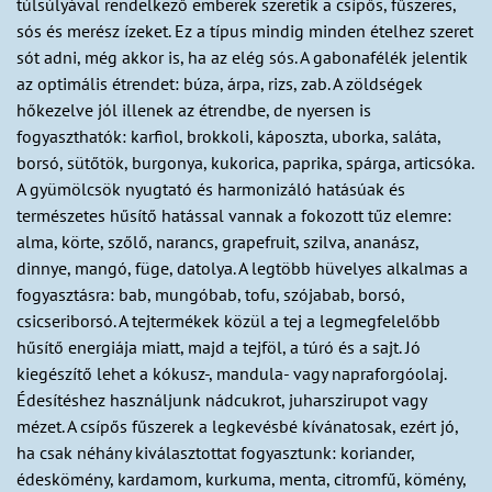
túlsúlyával rendelkező emberek szeretik a csípős, fűszeres,
sós és merész ízeket. Ez a típus mindig minden ételhez szeret
sót adni, még akkor is, ha az elég sós. A gabonafélék jelentik
az optimális étrendet: búza, árpa, rizs, zab. A zöldségek
hőkezelve jól illenek az étrendbe, de nyersen is
fogyaszthatók: karfiol, brokkoli, káposzta, uborka, saláta,
borsó, sütőtök, burgonya, kukorica, paprika, spárga, articsóka.
A gyümölcsök nyugtató és harmonizáló hatásúak és
természetes hűsítő hatással vannak a fokozott tűz elemre:
alma, körte, szőlő, narancs, grapefruit, szilva, ananász,
dinnye, mangó, füge, datolya. A legtöbb hüvelyes alkalmas a
fogyasztásra: bab, mungóbab, tofu, szójabab, borsó,
csicseriborsó. A tejtermékek közül a tej a legmegfelelőbb
hűsítő energiája miatt, majd a tejföl, a túró és a sajt. Jó
kiegészítő lehet a kókusz-, mandula- vagy napraforgóolaj.
Édesítéshez használjunk nádcukrot, juharszirupot vagy
mézet. A csípős fűszerek a legkevésbé kívánatosak, ezért jó,
ha csak néhány kiválasztottat fogyasztunk: koriander,
édeskömény, kardamom, kurkuma, menta, citromfű, kömény,