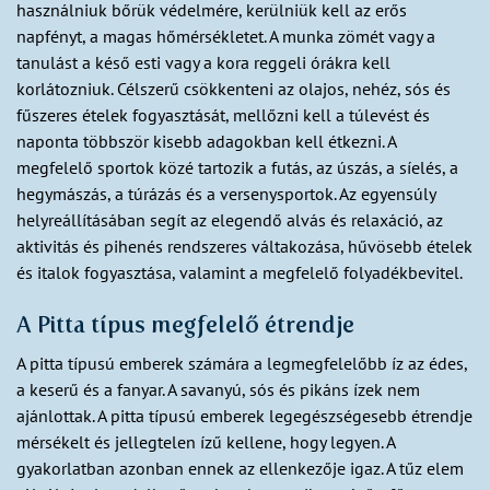
használniuk bőrük védelmére, kerülniük kell az erős
napfényt, a magas hőmérsékletet. A munka zömét vagy a
tanulást a késő esti vagy a kora reggeli órákra kell
korlátozniuk. Célszerű csökkenteni az olajos, nehéz, sós és
fűszeres ételek fogyasztását, mellőzni kell a túlevést és
naponta többször kisebb adagokban kell étkezni. A
megfelelő sportok közé tartozik a futás, az úszás, a síelés, a
hegymászás, a túrázás és a versenysportok. Az egyensúly
helyreállításában segít az elegendő alvás és relaxáció, az
aktivitás és pihenés rendszeres váltakozása, hűvösebb ételek
és italok fogyasztása, valamint a megfelelő folyadékbevitel.
A Pitta típus megfelelő étrendje
A pitta típusú emberek számára a legmegfelelőbb íz az édes,
a keserű és a fanyar. A savanyú, sós és pikáns ízek nem
ajánlottak. A pitta típusú emberek legegészségesebb étrendje
mérsékelt és jellegtelen ízű kellene, hogy legyen. A
gyakorlatban azonban ennek az ellenkezője igaz. A tűz elem