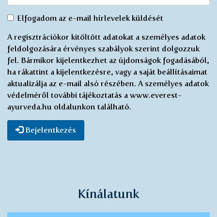
Egyetértek
Elfogadom az e-mail hírlevelek küldését
az
A regisztrációkor kitöltött adatokat a személyes adatok
elektronikus
feldolgozására érvényes szabályok szerint dolgozzuk
újság
fel. Bármikor kijelentkezhet az újdonságok fogadásából,
küldésével
ha rákattint a kijelentkezésre, vagy a saját beállításaimat
*
aktualizálja az e-mail alsó részében. A személyes adatok
védelméről további tájékoztatás a www.everest-
ayurveda.hu oldalunkon található.
Bejelentkezés
Kínálatunk