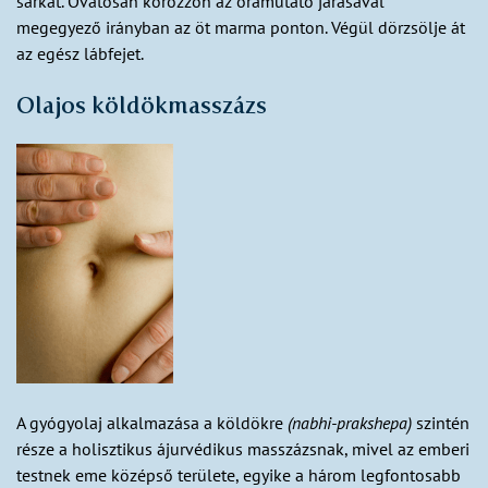
sarkat. Óvatosan körözzön az óramutató járásával
megegyező irányban az öt marma ponton. Végül dörzsölje át
az egész lábfejet.
Olajos köldökmasszázs
A gyógyolaj alkalmazása a köldökre
(nabhi-prakshepa)
szintén
része a holisztikus ájurvédikus masszázsnak, mivel az emberi
testnek eme középső területe, egyike a három legfontosabb