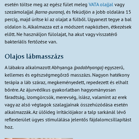
esetén töltse meg az egész fület meleg
VATA olajjal
vagy
szezámolajjal
(karna-purana)
, és feküdjön a jobb oldalára 15
percig, majd ürítse ki az olajat a fülből. Ugyanezt tegye a bal
oldalon is. Alkalmazza ezt a módszert napközben, étkezések
előtt. Ne használjon fülolajat, ha akut vagy visszatérő
bakteriális fertőzése van.
Olajos lábmasszázs
A lábakra alkalmazott Abhyanga
(padabhyanga)
egyszerű,
kellemes és egészségmegőrző masszázs. Nagyon hatékony
terápia a láb száraz, megkeményedett, repedezett és elhalt
bőrére. Az ájurvédikus gyakorlatban hagyományosan
fáradtság, izomgörcsök, merevség, isiász, valamint az erek
vagy az alsó végtagok szalagjainak összehúzódása esetén
alkalmazzák. Az ülőideg irritációjakor a talp sarkánál lévő
reflexterület ügyes stimulálása jelentős fájdalomcsillapítást
hoz.