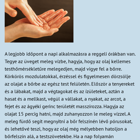
A legjobb időpont a napi alkalmazásra a reggeli órákban van.
Tegye az üveget meleg vízbe, hagyja, hogy az olaj kellemes
testhőmérsékletűre melegedjen, majd vigye fel a bőrre.
Körkörös mozdulatokkal, érzéssel és figyelmesen dörzsölje
az olajat a bőrbe az egész test felületén. Először a tenyereket
és a lábakat, majd a végtagokat és az ízületeket, aztán a
hasat és a mellkast, végül a vállakat, a nyakat, az arcot, a
fejet és az ágyéki gerinc területét masszírozza. Hagyja az
olajat 15 percig hatni, majd zuhanyozzon le meleg vízzel. A
meleg fürdő segít megnyitni a bőr felszínén lévő pórusokat,
és lehetővé teszi, hogy az olaj még mélyebben hatoljon a
bőrfelszín alá, a testszövetekbe. Ha a nap folyamán