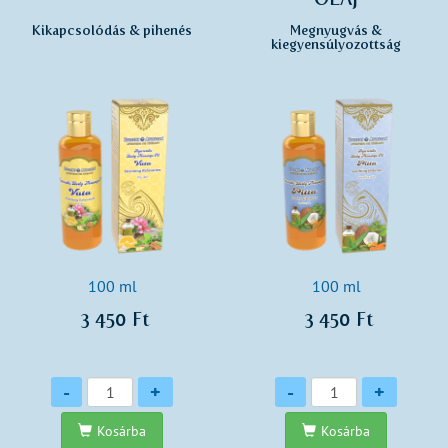
Kikapcsolódás & pihenés
Megnyugvás &
kiegyensúlyozottság
100 ml
100 ml
3 450 Ft
3 450 Ft
Mennyiség
Mennyiség
-
+
-
+
Kosárba
Kosárba