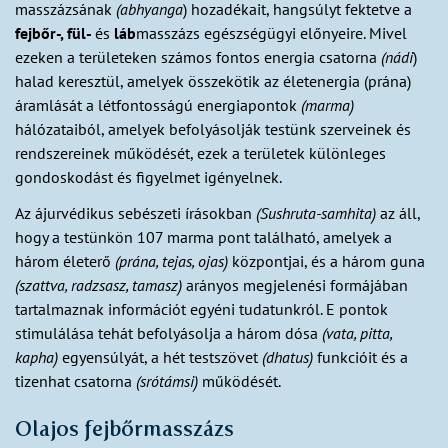
masszázsának
(abhyanga
) hozadékait, hangsúlyt fektetve a
fejbőr-, fül-
és
láb
masszázs egészségügyi előnyeire. Mivel
ezeken a területeken számos fontos energia csatorna
(nádi
)
halad keresztül, amelyek összekötik az életenergia (prána)
áramlását a létfontosságú energiapontok
(marma)
hálózataiból, amelyek befolyásolják testünk szerveinek és
rendszereinek működését, ezek a területek különleges
gondoskodást és figyelmet igényelnek.
Az ájurvédikus sebészeti írásokban
(Sushruta-samhita)
az áll,
hogy a testünkön 107 marma pont található, amelyek a
három életerő
(prána, tejas, ojas)
központjai, és a három guna
(szattva, radzsasz, tamasz)
arányos megjelenési formájában
tartalmaznak információt egyéni tudatunkról. E pontok
stimulálása tehát befolyásolja a három dósa
(vata, pitta,
kapha)
egyensúlyát, a hét testszövet
(dhatus)
funkcióit és a
tizenhat csatorna
(srótámsi)
működését.
Olajos fejbőrmasszázs