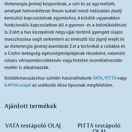
életenergia
(prána)
központnak, a szív és az agy mellett,
amelyek hetvenkétezer finom tudati mező hálózatán
(nadi)
keresztül kapcsolódnak egymáshoz. A köldök ugyanakkor
funkcionális kapcsolatban áll a gyomor- és a bélműködéssel
is. Ezért a has közepének négy ujjal történő gyengéd olajos
masszírozása segít serkenteni az emésztő tűz
(agni)
erejét és
az életenergia
(prána)
áramlását. Ezt a technikát a cöliákia és
a Crohn-betegség egészségterápiájának részeként, valamint
súlyos vérnyomáscsökkenés vagy hirtelen eszméletvesztés
esetén is alkalmazzák.
Köldökmasszázshoz szintén használhatunk
VATA
,
PITTA
vagy
KAPHA olajat
az uralkodó dósa típusnak megfelelően.
Ajánlott termékek
VATA testápoló OLAJ
PITTA testápoló
OLAJ