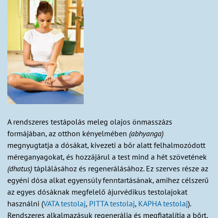
A rendszeres testápolás meleg olajos önmasszázs
formájában, az otthon kényelmében
(abhyanga)
megnyugtatja a dósákat, kivezeti a bőr alatt felhalmozódott
méreganyagokat, és hozzájárul a test mind a hét szövetének
(dhatus)
táplálásához és regenerálásához. Ez szerves része az
egyéni dósa alkat egyensúly fenntartásának, amihez célszerű
az egyes dósáknak megfelelő ájurvédikus testolajokat
használni (
VATA testolaj
,
PITTA testolaj
,
KAPHA testolaj
).
Rendszeres alkalmazásuk regenerálja és megfiatalítja a bőrt,