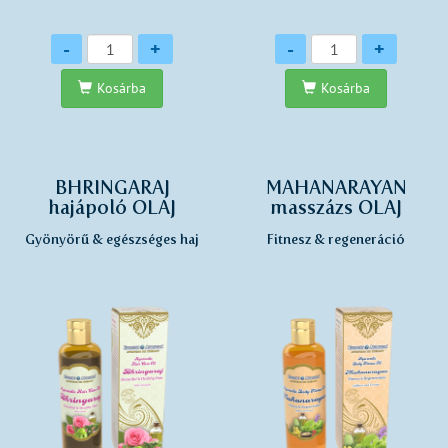
Mennyiség
Mennyiség
-
+
-
+
Kosárba
Kosárba
BHRINGARAJ
MAHANARAYAN
hajápoló OLAJ
masszázs OLAJ
Gyönyörű & egészséges haj
Fitnesz & regeneráció