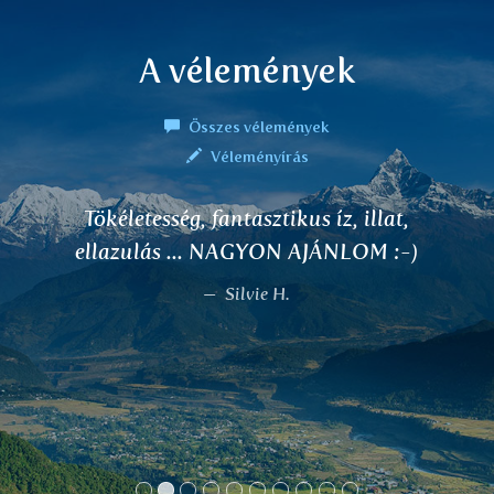
A vélemények
Összes vélemények
Véleményírás
Tökéletesség, fantasztikus íz, illat,
ellazulás ... NAGYON AJÁNLOM :-)
Silvie H.