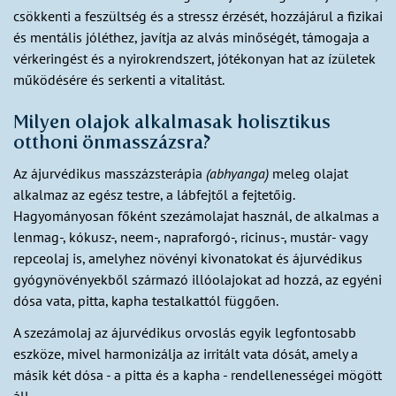
csökkenti a feszültség és a stressz érzését, hozzájárul a fizikai
és mentális jóléthez, javítja az alvás minőségét, támogaja a
vérkeringést és a nyirokrendszert, jótékonyan hat az ízületek
működésére és serkenti a vitalitást.
Milyen olajok alkalmasak holisztikus
otthoni önmasszázsra?
Az ájurvédikus masszázsterápia
(abhyanga)
meleg olajat
alkalmaz az egész testre, a lábfejtől a fejtetőig.
Hagyományosan főként szezámolajat használ, de alkalmas a
lenmag-, kókusz-, neem-, napraforgó-, ricinus-, mustár- vagy
repceolaj is, amelyhez növényi kivonatokat és ájurvédikus
gyógynövényekből származó illóolajokat ad hozzá, az egyéni
dósa vata, pitta, kapha testalkattól függően.
A szezámolaj az ájurvédikus orvoslás egyik legfontosabb
eszköze, mivel harmonizálja az irritált vata dósát, amely a
másik két dósa - a pitta és a kapha - rendellenességei mögött