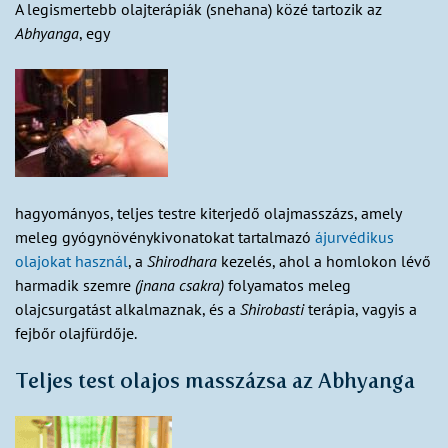
A legismertebb olajterápiák (snehana) közé tartozik az
Abhyanga
, egy
hagyományos, teljes testre kiterjedő olajmasszázs, amely
meleg gyógynövénykivonatokat tartalmazó
ájurvédikus
olajokat használ
, a
Shirodhara
kezelés, ahol a homlokon lévő
harmadik szemre
(jnana csakra)
folyamatos meleg
olajcsurgatást alkalmaznak, és a
Shirobasti
terápia, vagyis a
fejbőr olajfürdője.
Teljes test olajos masszázsa az Abhyanga