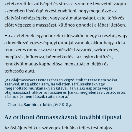
keletkezett feszültséget és stresszt szeretné levezetni, vagy a
szemében lévő égő érzést enyhíteni, hogy megelőzze az
elalvási nehézségeket vagy az álmatlanságot, este, lefekvés
előtt végezze a masszázst, különös gonddal a lábat illetően.
Ha az életének egy nehezebb időszakán megy keresztül, vagy
a következő egészségügyi gondjai vannak, akkor hagyja ki a
rendszeres önmasszázst: emésztési zavarok, székrekedés,
megfázás, influenza, hőemelkedés, láz, nyirokfertőzés,
rendkívül magas kapha dósa, menstruáció idején és
terhesség alatt.
„Az olajmasszázst rendszeresen végző ember teste nem sokat
szenved, még akkor sem, ha véletlen sérüléseknek vagy
megerőltető munkának van kitéve. Ha valaki naponta végez
olajmasszázst, akkor jó hozzáérni, fizikai megjelenése vonzó, erős,
sármos és nem látszik rajta a kora.”
- Charaka Samhita 1. kötet, V: 88-89.
Az otthoni önmasszázsok további típusai
Az ősi ájurvédikus szövegek leírják a teljes test olajos