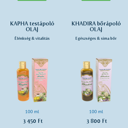
KAPHA testápoló
KHADIRA bőrápoló
OLAJ
OLAJ
Élénkség & vitalitás
Egészséges & sima bőr
100 ml
100 ml
3 450 Ft
3 800 Ft