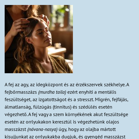
A fej az agy, az idegközpont és az érzékszervek székhelye. A
fejbőrmasszázs
(murdha taila)
ezért enyhíti a mentális
feszültséget, az izgatottságot és a stresszt. Migrén, fejfájás,
álmatlanság, fülzúgás (tinnitus) és szédülés esetén
végezhető. A fej vagy a szem környékének akut feszültsége
esetén az orrlyukakon keresztül is végezhetünk olajos
masszázst
(návana-nasya)
úgy, hogy az olajba mártott
kisujjunkat az orrlyukakba dugjuk, és gyengéd masszázst