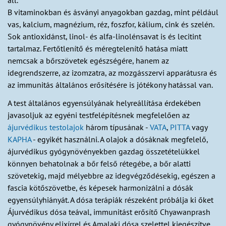
áll.
B vitaminokban és ásványi anyagokban gazdag, mint például
vas, kalcium, magnézium, réz, foszfor, kálium, cink és szelén.
Sok antioxidánst, linol- és alfa-linolénsavat is és lecitint
tartalmaz. Fertőtlenítő és méregtelenítő hatása miatt
nemcsak a bőrszövetek egészségére, hanem az
idegrendszerre, az izomzatra, az mozgásszervi apparátusra és
az immunitás általános erősítésére is jótékony hatással van.
A test általános egyensúlyának helyreállítása érdekében
javasoljuk az egyéni testfelépítésnek megfelelően az
ájurvédikus testolajok
három típusának -
VATA
,
PITTA
vagy
KAPHA
- egyikét használni. A olajok a dósáknak megfelelő,
ájurvédikus gyógynövényekben gazdag összetételükkel
könnyen behatolnak a bőr felső rétegébe, a bőr alatti
szövetekig, majd mélyebbre az idegvégződésekig, egészen a
fascia kötőszövetbe, és képesek harmonizálni a dósák
egyensúlyhiányát. A dósa terápiák részeként próbálja ki őket
Ájurvédikus dósa teával, immunitást erősítő Chyawanprash
gyógynövény elixírrel és Amalaki dósa szelettel kiegészítve.