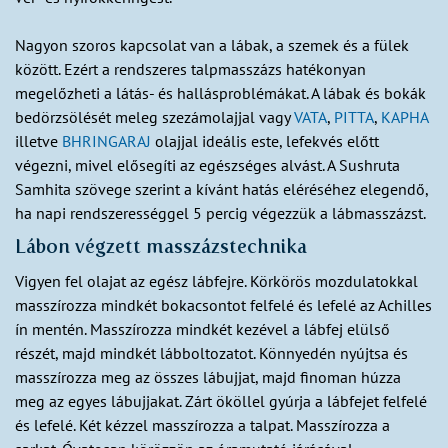
Nagyon szoros kapcsolat van a lábak, a szemek és a fülek
között. Ezért a rendszeres talpmasszázs hatékonyan
megelőzheti a látás- és hallásproblémákat. A lábak és bokák
bedörzsölését meleg szezámolajjal vagy
VATA
,
PITTA
,
KAPHA
illetve
BHRINGARAJ
olajjal ideális este, lefekvés előtt
végezni, mivel elősegíti az egészséges alvást. A Sushruta
Samhita szövege szerint a kívánt hatás eléréséhez elegendő,
ha napi rendszerességgel 5 percig végezzük a lábmasszázst.
Lábon végzett masszázstechnika
Vigyen fel olajat az egész lábfejre. Körkörös mozdulatokkal
masszírozza mindkét bokacsontot felfelé és lefelé az Achilles
ín mentén. Masszírozza mindkét kezével a lábfej elülső
részét, majd mindkét lábboltozatot. Könnyedén nyújtsa és
masszírozza meg az összes lábujjat, majd finoman húzza
meg az egyes lábujjakat. Zárt ököllel gyúrja a lábfejet felfelé
és lefelé. Két kézzel masszírozza a talpat. Masszírozza a