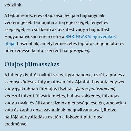
végzünk.
A fejbőr rendszeres olajozása javítja a hajhagymák
vérkeringését. Támogatja a haj egészségét, fényét és
szépségét, és csökkenti az őszülést vagy a hajhullást.
Hagyományosan erre a célra a
BHRINGARAJ ájurvédikus
olajat
használják, amely természetes tápláló-, regeneráló- és
növekedésserkentő szerként hat
(rasayana)
.
Olajos fülmasszázs
A fül egy kívülről nyitott szerv, így a hangok, a szél, a por és a
szennyeződések folyamatosan érik. Ajánlott havonta egyszer
vagy gyakrabban fülolajos tisztítást
(karna-pratisaranam)
végezni túlzott fülzsírtermelés, halláscsökkenés, fülzúgás
vagy a nyak- és állkapocsizmok merevsége esetén, amelyek a
vata és kapha dósa zavarainak megnyilvánulásai, illetve
hallójárat gyulladása esetén a fokozott pitta dósa
eredménye.