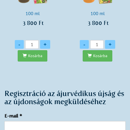
100 ml
100 ml
3 800 Ft
3 800 Ft
Mennyiség
Mennyiség
-
+
-
+
Kosárba
Kosárba
Regisztráció az ájurvédikus újság és
az újdonságok megküldéséhez
E-mail
*