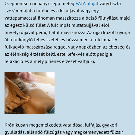
Cseppentsen néhány csepp meleg
VATA olajat
vagy tiszta
szezámolajat a fülébe és a kisujjával vagy egy
vattapamaccsal finoman masszírozza a belső fülnyílást, majd
az egész külső fület. A fülcimpát mutatóujjával elöl,
hüvelykujjával pedig hátul masszírozza. Az ujjai között gyúrja
át a fülkagyló teljes szélét, és húzza meg a fülcimpát. A
fülkagyló masszírozása reggel vagy napközben az éberség és
az élénkség érzését kelti, este, lefekvés előtt pedig a
relaxáció és a mély pihenés érzését váltja ki.
Krónikusan megemelkedett vata dósa, fülfájás, gyakori
gyulladás, állandó fülzúgás vagy megkeményedett fülzsír