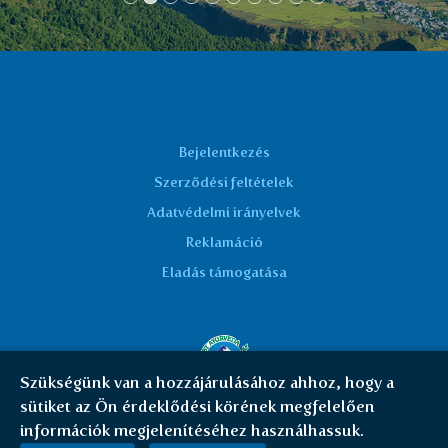
Bejelentkezés
Szerződési feltételek
Adatvédelmi irányelvek
Reklamáció
Eladás támogatása
Szükségünk van a hozzájárulásához ahhoz, hogy a
sütiket az Ön érdeklődési körének megfelelően
© Everest Ayurveda 2026 | HU
|
Cookies
információk megjelenítéséhez használhassuk.