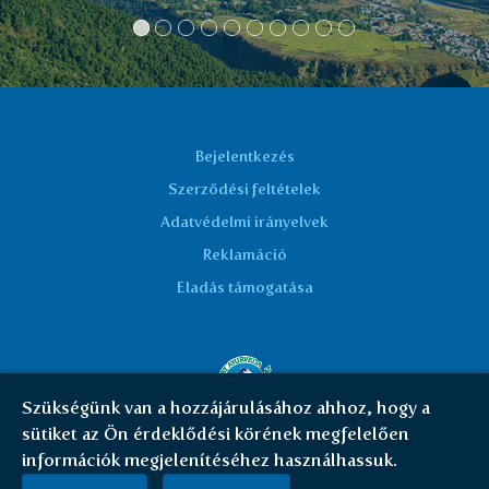
Bejelentkezés
Szerződési feltételek
Adatvédelmi irányelvek
Reklamáció
Eladás támogatása
Szükségünk van a hozzájárulásához ahhoz, hogy a
sütiket az Ön érdeklődési körének megfelelően
© Everest Ayurveda 2026 | HU
|
Cookies
információk megjelenítéséhez használhassuk.