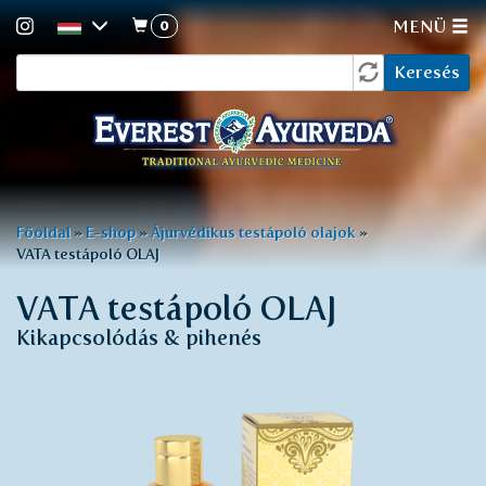
0
MENÜ
Keresés
Ugrás
Keresés
a
űrlap
tartalomra
Jelenlegi
Főoldal
»
E-shop
»
Ájurvédikus testápoló olajok
»
VATA testápoló OLAJ
hely
VATA testápoló OLAJ
Kikapcsolódás & pihenés