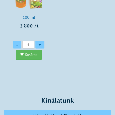
100 ml
3 800 Ft
Mennyiség
-
+
Kosárba
Kínálatunk