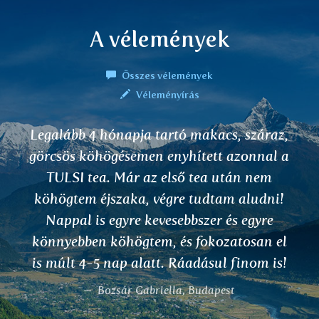
A vélemények
Összes vélemények
Véleményírás
Your teas are excellent and work
amazingly well!
Shamita Achenbach, member of Wienna
symphony orchestra