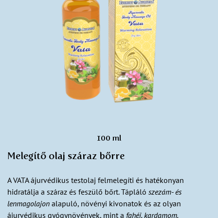
100 ml
Melegítő olaj száraz bőrre
A VATA ájurvédikus testolaj felmelegíti és hatékonyan
hidratálja a száraz és feszülő bőrt. Tápláló
szezám- és
lenmagolajon
alapuló, növényi kivonatok és az olyan
ájurvédikus gyógynövények, mint a
fahéj, kardamom,