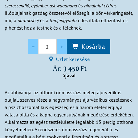
szerecsendió, gyömbér, ashwagandha
és
himalájai cédrus
illóolajainak gazdag összetevői elősegíti a bőr vérkeringését,
míg a
narancshéj
és a
tömjéngyanta
édes illata ellazulást és
pihenést hoz a testnek és a léleknek.
Mennyiség
-
+
Kosárba
Üzlet keresése
Ár: 3 450 Ft
áfával
Az abhyanga, az otthoni önmasszázs meleg ájurvédikus
olajjal, szerves része a hagyományos ájurvédikus kezelésnek
a pszichoszomatikus egészség és a három életenergia, a
vata, a pitta és a kapha egyensúlyának megőrzése érdekében.
Alkalmazza az egész testfelületre legalább 15 percig otthona
kényelmében. A rendszeres önmasszázs regenerálja és
megfiatalítja a bőrt, csökkenti a feszültség és a stressz