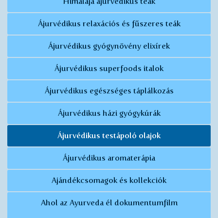
Himalája ájurvédikus teák
Ájurvédikus relaxációs és fűszeres teák
Ájurvédikus gyógynövény elixírek
Ájurvédikus superfoods italok
Ájurvédikus egészséges táplálkozás
Ájurvédikus házi gyógykúrák
Ájurvédikus testápoló olajok
Ájurvédikus aromaterápia
Ajándékcsomagok és kollekciók
Ahol az Ayurveda él dokumentumfilm