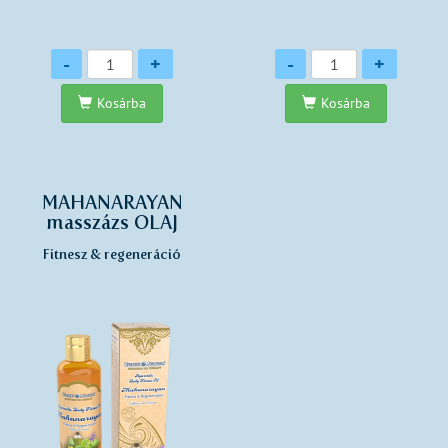
Mennyiség
Mennyiség
-
+
-
+
Kosárba
Kosárba
MAHANARAYAN
masszázs OLAJ
Fitnesz & regeneráció