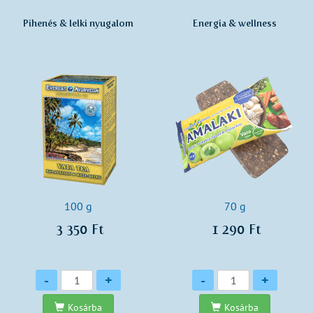
Pihenés & lelki nyugalom
Energia & wellness
100 g
70 g
3 350 Ft
1 290 Ft
Mennyiség
Mennyiség
-
+
-
+
Kosárba
Kosárba