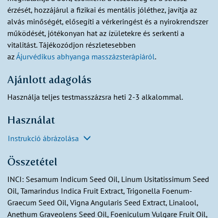
érzését, hozzájárul a fizikai és mentális jóléthez, javítja az
alvás minőségét, elősegíti a vérkeringést és a nyirokrendszer
működését, jótékonyan hat az ízületekre és serkenti a
vitalitást. Tájékozódjon részletesebben
az
Ájurvédikus abhyanga masszázsterápiáról
.
Ajánlott adagolás
Használja teljes testmasszázsra heti 2-3 alkalommal.
Használat
Instrukció ábrázolása
Összetétel
INCI: Sesamum Indicum Seed Oil, Linum Usitatissimum Seed
Oil, Tamarindus Indica Fruit Extract, Trigonella Foenum-
Graecum Seed Oil, Vigna Angularis Seed Extract, Linalool,
Anethum Graveolens Seed Oil, Foeniculum Vulgare Fruit Oil,