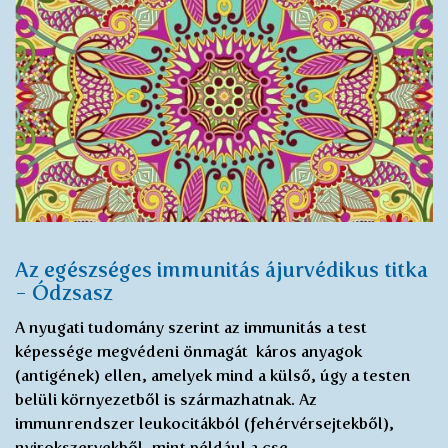
Az egészséges immunitás ájurvédikus titka
- Ódzsasz
A nyugati tudomány szerint az immunitás a test
képessége megvédeni önmagát káros anyagok
(antigének) ellen, amelyek mind a külső, úgy a testen
belüli környezetből is származhatnak. Az
immunrendszer leukocitákból (fehérvérsejtekből),
nyirokszervekből, mint például a cse…