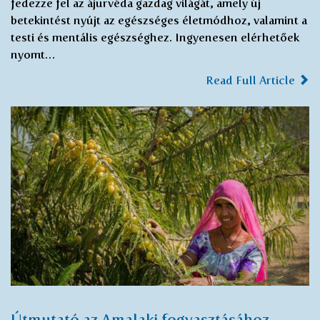
fedezze fel az ájurvéda gazdag világát, amely új
betekintést nyújt az egészséges életmódhoz, valamint a
testi és mentális egészséghez. Ingyenesen elérhetőek
nyomt…
Read Full Article
Útmutató az Amalaki fogyasztásához