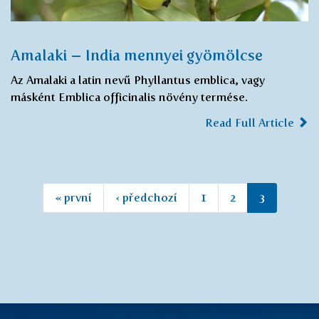
Amalaki – India mennyei gyömölcse
Az Amalaki a latin nevű Phyllantus emblica, vagy
másként Emblica officinalis növény termése.
Read Full Article
« první
‹ předchozí
1
2
3