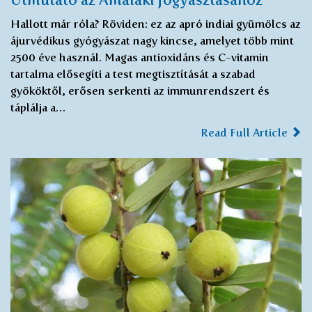
Hallott már róla? Röviden: ez az apró indiai gyümölcs az
ájurvédikus gyógyászat nagy kincse, amelyet több mint
2500 éve használ. Magas antioxidáns és C-vitamin
tartalma elősegíti a test megtisztítását a szabad
gyököktől, erősen serkenti az immunrendszert és
táplálja a…
Read Full Article