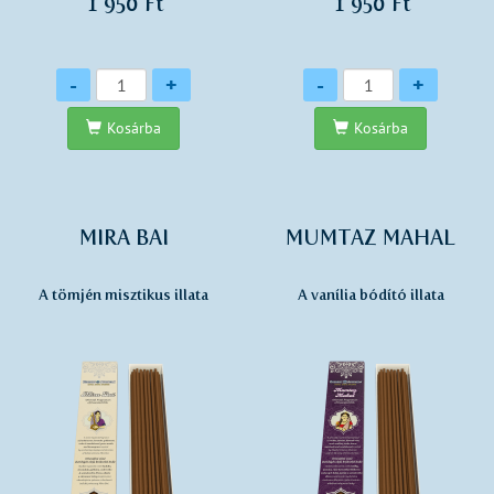
1 950 Ft
1 950 Ft
Mennyiség
Mennyiség
-
+
-
+
Kosárba
Kosárba
MIRA BAI
MUMTAZ MAHAL
A tömjén misztikus illata
A vanília bódító illata