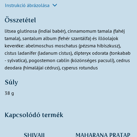
Instrukció ábrázolása
Összetétel
litsea glutinosa (indiai babér), cinnamomum tamala (fahéj
tamala), santalum album (fehér szantálfa) és illóolajok
keveréke: abelmoschus moschatus (pézsma hibiszkusz),
cistus ladanifer (ladanum cistus), dipteryx odorata (tonkabab
- sylvatica), pogostemon cablin (közönséges pacsuli), cedrus
deodara (himalájai cédrus), cyperus rotundus
Súly
38 g
Kapcsolódó termék
SHIVAJI
MAHARANA PRATAP