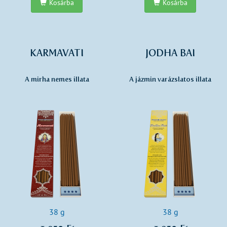
Kosárba
Kosárba
KARMAVATI
JODHA BAI
A mirha nemes illata
A jázmin varázslatos illata
38 g
38 g