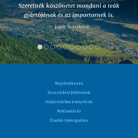
fertőzés okozta problémákat
megszüntette.
Mazačová D.
Bejelentkezés
Szerződési feltételek
Adatvédelmi irányelvek
Reklamáció
Eladás támogatása