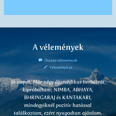
A vélemények
Összes vélemények
Véleményírás
át
Jó napot kívánok! A NIMBA teát
használom bőrproblémákra, néhány
napos használat után elmúlt a viszket
és a kiütés eltűnt. A családban használ
.
a VARUNA teát is vesére, az állandó