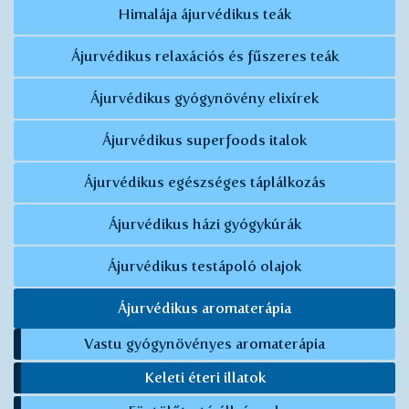
Himalája ájurvédikus teák
Ájurvédikus relaxációs és fűszeres teák
Ájurvédikus gyógynövény elixírek
Ájurvédikus superfoods italok
Ájurvédikus egészséges táplálkozás
Ájurvédikus házi gyógykúrák
Ájurvédikus testápoló olajok
Ájurvédikus aromaterápia
Vastu gyógynövényes aromaterápia
Keleti éteri illatok