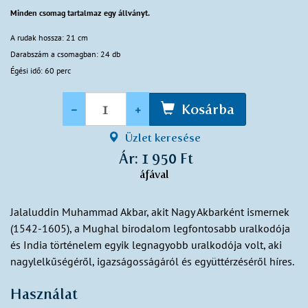
Minden csomag tartalmaz egy állványt.
A rudak hossza: 21 cm
Darabszám a csomagban: 24 db
Égési idő: 60 perc
Mennyiség
-
+
Kosárba
Üzlet keresése
Ár: 1 950 Ft
áfával
Jalaluddin Muhammad Akbar, akit Nagy Akbarként ismernek
(1542-1605), a Mughal birodalom legfontosabb uralkodója
és India történelem egyik legnagyobb uralkodója volt, aki
nagylelkűségéről, igazságosságáról és együttérzéséről híres.
Használat