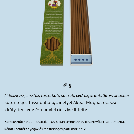
38 g
Hibiszkusz, cisztus, tonkabab, pacsuli, cédrus, szantálfa
és
shachor
különleges frissítő illata, amelyet Akbar Mughal császár
királyi fensége és nagylelkű szíve ihlette.
Bambuszrúd nélküli füstölők. 100%-ban természetes összetevőket tartalmaznak
kémiai adalékanyagok és mesterséges parfümök nélkül.