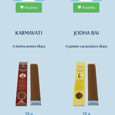
Kosárba
Kosárba
KARMAVATI
JODHA BAI
A mirha nemes illata
A jázmin varázslatos illata
38 g
38 g