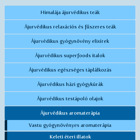
Himalája ájurvédikus teák
Ájurvédikus relaxációs és fűszeres teák
Ájurvédikus gyógynövény elixírek
Ájurvédikus superfoods italok
Ájurvédikus egészséges táplálkozás
Ájurvédikus házi gyógykúrák
Ájurvédikus testápoló olajok
Ájurvédikus aromaterápia
Vastu gyógynövényes aromaterápia
Keleti éteri illatok