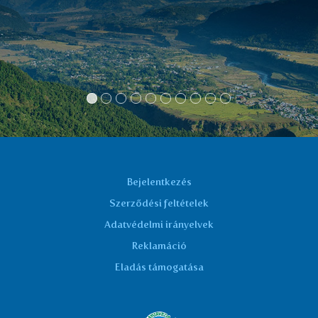
drank 2-3 cups a day, the pain was gone. I
have been drinking it now for 7 years.
Dusan
Bejelentkezés
Szerződési feltételek
Adatvédelmi irányelvek
Reklamáció
Eladás támogatása