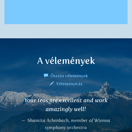
A vélemények
Összes vélemények
Véleményírás
I want to share my experience with
Slesaka tea for joints. I worked in Norway
on mountains and was carrying food,
sometimes 50kg. My joints were aching. I