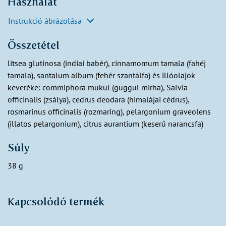
Használat
Instrukció ábrázolása
Összetétel
litsea glutinosa (indiai babér), cinnamomum tamala (fahéj
tamala), santalum album (fehér szantálfa) és illóolajok
keveréke: commiphora mukul (guggul mirha), Salvia
officinalis (zsálya), cedrus deodara (himalájai cédrus),
rosmarinus officinalis (rozmaring), pelargonium graveolens
(illatos pelargonium), citrus aurantium (keserű narancsfa)
Súly
38 g
Kapcsolódó termék