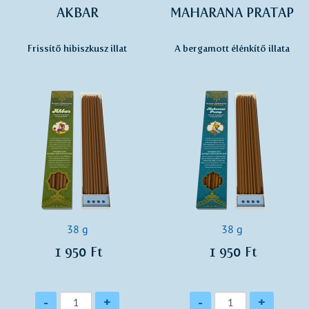
AKBAR
MAHARANA PRATAP
Frissítő hibiszkusz illat
A bergamott élénkítő illata
38 g
38 g
1 950 Ft
1 950 Ft
Mennyiség
Mennyiség
-
+
-
+