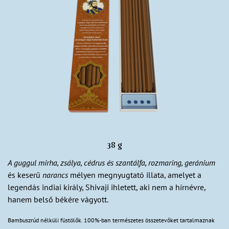
38 g
A guggul mirha, zsálya, cédrus és szantálfa, rozmaring, geránium
és keserű
narancs
mélyen megnyugtató illata, amelyet a
legendás indiai király, Shivaji ihletett, aki nem a hírnévre,
hanem belső békére vágyott.
Bambuszrúd nélküli füstölők. 100%-ban természetes összetevőket tartalmaznak