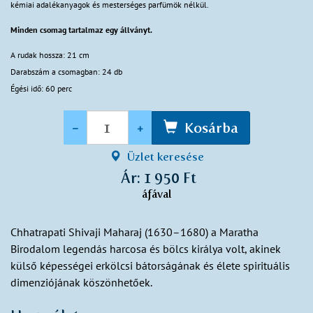
kémiai adalékanyagok és mesterséges parfümök nélkül.
Minden csomag tartalmaz egy állványt.
A rudak hossza: 21 cm
Darabszám a csomagban: 24 db
Égési idő: 60 perc
Mennyiség
-
+
Kosárba
Üzlet keresése
Ár: 1 950 Ft
áfával
Chhatrapati Shivaji Maharaj (1630–1680) a Maratha
Birodalom legendás harcosa és bölcs királya volt, akinek
külső képességei erkölcsi bátorságának és élete spirituális
dimenziójának köszönhetőek.