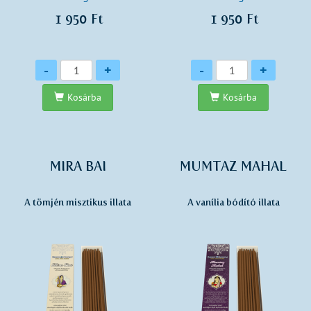
1 950 Ft
1 950 Ft
Mennyiség
Mennyiség
-
+
-
+
Kosárba
Kosárba
MIRA BAI
MUMTAZ MAHAL
A tömjén misztikus illata
A vanília bódító illata