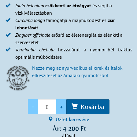
Inula helenium
csökkenti az étvágyat
és segít a
vízkiválasztásban
Curcuma longa
támogatja a májműködést és
zsír
lebontását
Zingiber officinale
erősíti az életenergiát és élénkíti a
szervezetet
Terminalia chebula
hozzájárul a gyomor-bél traktus
optimális működésére
Nézze meg az ayurvédikus elixírek és italok
elkészítését az Amalaki gyümölcsből
Mennyiség
-
+
Kosárba
Üzlet keresése
Ár: 4 200 Ft
áfával