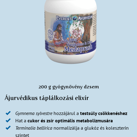
200 g gyógynövény dzsem
Ájurvédikus táplálkozási elixír
Gymnema sylvestre
hozzájárul a
testsúly csökkenéshez
Hat a
cukor és zsír optimális metabolizmusára
Terminalia bellirica
normalizálja a glukóz és koleszterin
szintet