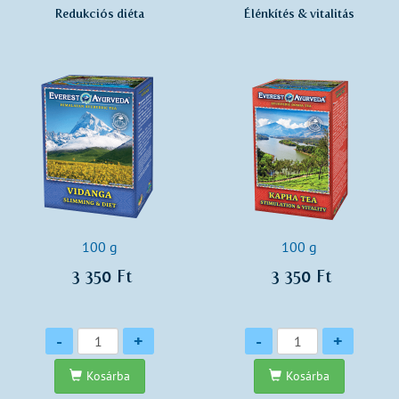
Redukciós diéta
Élénkítés & vitalitás
100 g
100 g
3 350 Ft
3 350 Ft
Mennyiség
Mennyiség
-
+
-
+
Kosárba
Kosárba