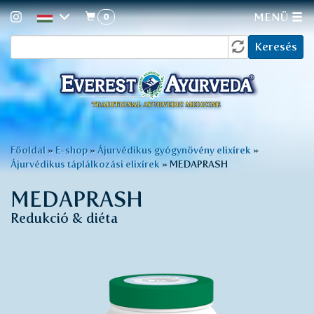
0
MENÜ
Keresés
Ugrás
Keresés
a
űrlap
tartalomra
Jelenlegi
Főoldal
»
E-shop
»
Ájurvédikus gyógynövény elixírek
»
Ájurvédikus táplálkozási elixírek
»
MEDAPRASH
hely
MEDAPRASH
Redukció & diéta