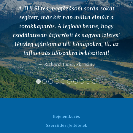
m során sokat
A DALCHINI teát i
múlva elmúlt a
háromszoros fogyasztás m
b benne, hogy
után kimehettem a k
s nagyon ízletes!
végigsétálhattam a virágo
napokra, ill. az
hogy tudatában lenné
bekészíteni!
valamilyen allergiám
befejeztem az allergológ
braslav
gyógyítását, mint sz
Köszönöm
Marta K.
Bejelentkezés
Szerződési feltételek