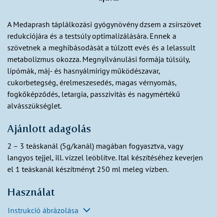
A Medaprash táplálkozási gyógynövény dzsem a zsírszövet
redukciójára és a testsúly optimalizálására. Ennek a
szövetnek a meghibásodását a túlzott evés és a lelassult
metabolizmus okozza. Megnyilvánulási formája túlsúly,
lipómák, máj- és hasnyálmirigy működészavar,
cukorbetegség, érelmeszesedés, magas vérnyomás,
fogkőképződés, letargia, passzivitás és nagymértékű
alvásszükséglet.
Ajánlott adagolás
2 – 3 teáskanál (5g/kanál) magában fogyasztva, vagy
langyos tejjel, ill. vízzel leöblítve. Ital készítéséhez keverjen
el 1 teáskanál készítményt 250 ml meleg vízben.
Használat
Instrukció ábrázolása