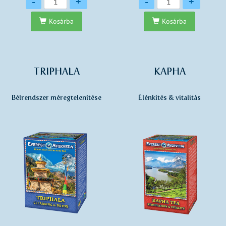
-
+
-
+
Kosárba
Kosárba
TRIPHALA
KAPHA
Bélrendszer méregtelenítése
Élénkítés & vitalitás