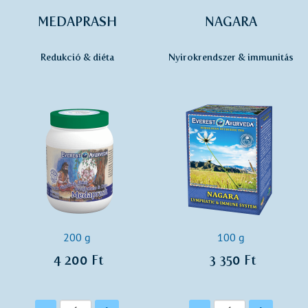
MEDAPRASH
NAGARA
Redukció & diéta
Nyirokrendszer & immunitás
200 g
100 g
4 200 Ft
3 350 Ft
Mennyiség
Mennyiség