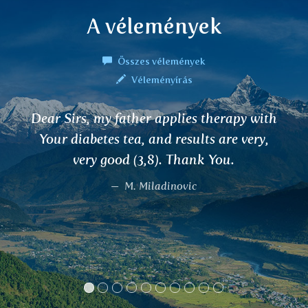
A vélemények
Összes vélemények
Véleményírás
Jó napot, két hónapja használom az
ARJUNA teát a szívműködésre.
Szívaritmia problémám van, de a tea
segített. Nem érzem a szívritmuskihagyást
vagy egyenetlenséget, jól érzem magam.
Olga