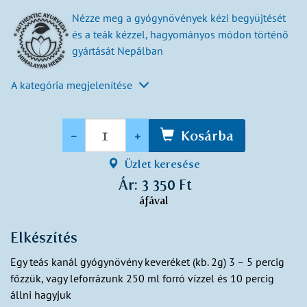
Nézze meg a gyógynövények kézi begyüjtését
és a teák kézzel, hagyományos módon történő
gyártását Nepálban
A kategória megjelenítése
Mennyiség
-
+
Kosárba
Üzlet keresése
Ár: 3 350 Ft
áfával
Elkészítés
Egy teás kanál gyógynövény keveréket (kb. 2g) 3 – 5 percig
főzzük, vagy leforrázunk 250 ml forró vízzel és 10 percig
állni hagyjuk