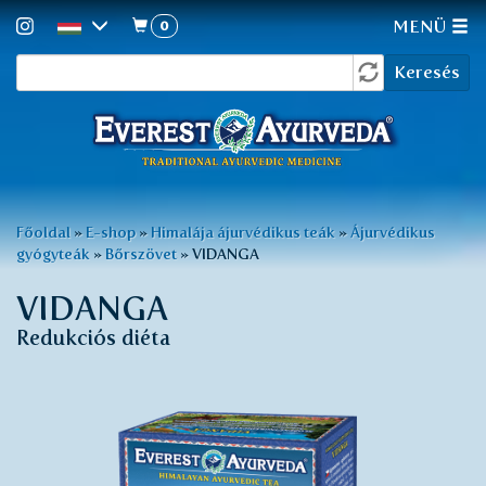
0
MENÜ
Keresés
Ugrás
Keresés
a
űrlap
tartalomra
Jelenlegi
Főoldal
»
E-shop
»
Himalája ájurvédikus teák
»
Ájurvédikus
gyógyteák
»
Bőrszövet
»
VIDANGA
hely
VIDANGA
Redukciós diéta