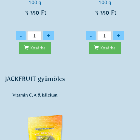
100 g
100 g
3 350 Ft
3 350 Ft
Mennyiség
Mennyiség
-
+
-
+
Kosárba
Kosárba
JACKFRUIT gyümölcs
Vitamin C, A & kálcium