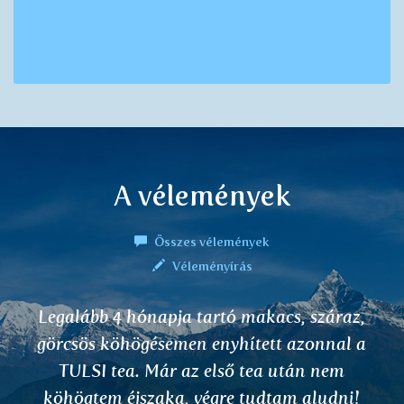
A vélemények
Összes vélemények
Véleményírás
egalább 4 hónapja tartó makacs, száraz,
J
örcsös köhögésemen enyhített azonnal a
TULSI tea. Már az első tea után nem
öhögtem éjszaka, végre tudtam aludni!