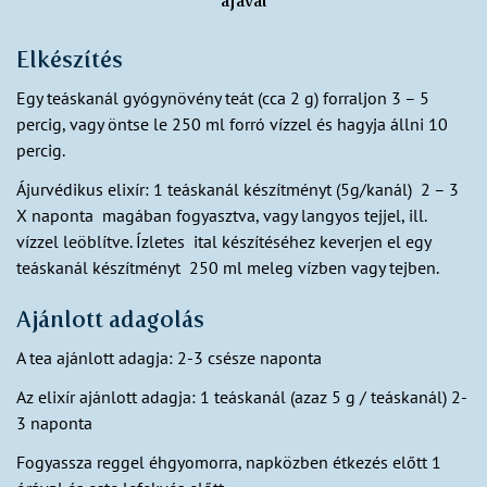
áfával
Elkészítés
Egy teáskanál gyógynövény teát (cca 2 g) forraljon 3 – 5
percig, vagy öntse le 250 ml forró vízzel és hagyja állni 10
percig.
Ájurvédikus elixír: 1 teáskanál készítményt (5g/kanál) 2 – 3
X naponta magában fogyasztva, vagy langyos tejjel, ill.
vízzel leöblítve. Ízletes ital készítéséhez keverjen el egy
teáskanál készítményt 250 ml meleg vízben vagy tejben.
Ajánlott adagolás
A tea ajánlott adagja: 2-3 csésze naponta
Az elixír ajánlott adagja: 1 teáskanál (azaz 5 g / teáskanál) 2-
3 naponta
Fogyassza reggel éhgyomorra, napközben étkezés előtt 1