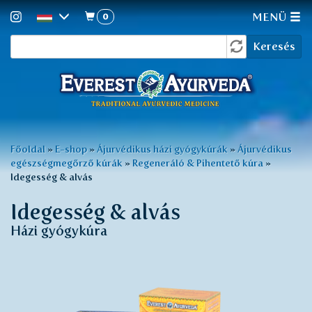
0
MENÜ
Keresés
Ugrás
Keresés
a
űrlap
tartalomra
Jelenlegi
Főoldal
»
E-shop
»
Ájurvédikus házi gyógykúrák
»
Ájurvédikus
egészségmegőrző kúrák
»
Regeneráló & Pihentető kúra
»
hely
Idegesség & alvás
Idegesség & alvás
Házi gyógykúra