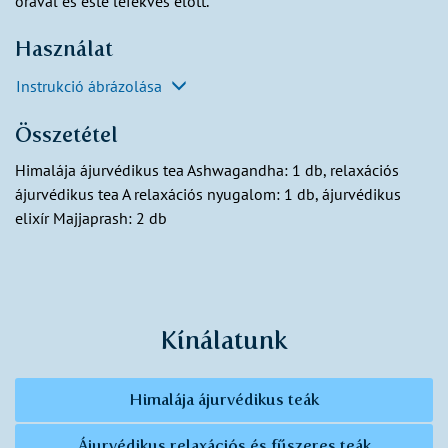
órával és este lefekvés előtt.
Használat
Instrukció ábrázolása
Összetétel
Himalája ájurvédikus tea Ashwagandha: 1 db, relaxációs
ájurvédikus tea A relaxációs nyugalom: 1 db, ájurvédikus
elixír Majjaprash: 2 db
Kínálatunk
Himalája ájurvédikus teák
Ájurvédikus relaxációs és fűszeres teák