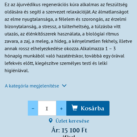
Ez az ájurvédikus regenerációs kúra alkalmas az feszültség
oldására és segíti a szervezet relaxációját. Az álmatlanságot
az elme nyugtalansága, a félelem és szorongás, az érzelmi
bizonytalanság, a stressz, a túlterheltség, a túlzásba vitt
utazás, az élénkítőszerek használata, a biológiai ritmus
zavara, a zaj, a meleg, a hideg, a kényelmetlen fekhely, illetve
annak rossz elhelyezkedése okozza. Alkalmazza 1 – 3
hónapig munkából való hazatéréskor, továbbá egy órával
lefekvés előtt, kiegészítve személyes testi és lelki
higiéniával.
A kategória megjelenítése
Mennyiség
-
+
Kosárba
Üzlet keresése
Ár: 15 100 Ft