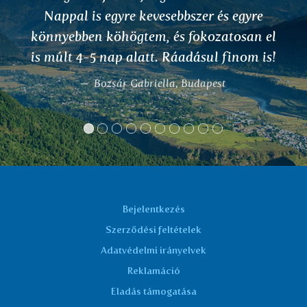
Nappal is egyre kevesebbszer és egyre
önnyebben köhögtem, és fokozatosan el
s múlt 4-5 nap alatt. Ráadásul finom is!
Bozsár Gabriella, Budapest
Bejelentkezés
Szerződési feltételek
Adatvédelmi irányelvek
Reklamáció
Eladás támogatása