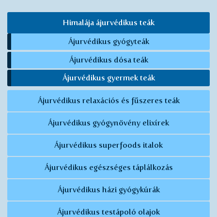
Himalája ájurvédikus teák
Ájurvédikus gyógyteák
Ájurvédikus dósa teák
Ájurvédikus gyermek teák
Ájurvédikus relaxációs és fűszeres teák
Ájurvédikus gyógynövény elixírek
Ájurvédikus superfoods italok
Ájurvédikus egészséges táplálkozás
Ájurvédikus házi gyógykúrák
Ájurvédikus testápoló olajok