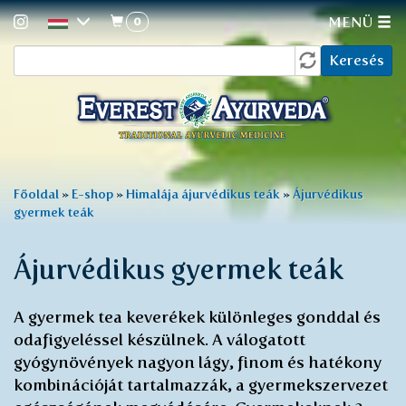
0
MENÜ
Keresés
Ugrás
Keresés
a
űrlap
tartalomra
Jelenlegi
Főoldal
»
E-shop
»
Himalája ájurvédikus teák
»
Ájurvédikus
gyermek teák
hely
Ájurvédikus gyermek teák
A gyermek tea keverékek különleges gonddal és
odafigyeléssel készülnek. A válogatott
gyógynövények nagyon lágy, finom és hatékony
kombinációját tartalmazzák, a gyermekszervezet