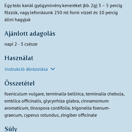
Egy teás kanál gyógynövény keveréket (kb. 2g) 3 – 5 percig
főzzük, vagy leforrázunk 250 ml forró vízzel és 10 percig
állni hagyjuk
Ajánlott adagolás
napi 2 - 3 csésze
Használat
Instrukció ábrázolása
Összetétel
foeniculum vulgare, terminalia bellirica, terminalia chebula,
emblica officinalis, glycyrrhiza glabra, cinnamomum
aromaticum, tinospora cordifolia, trigonella foenum-
graecum, cyperus rotundus, zingiber officinale
Súly