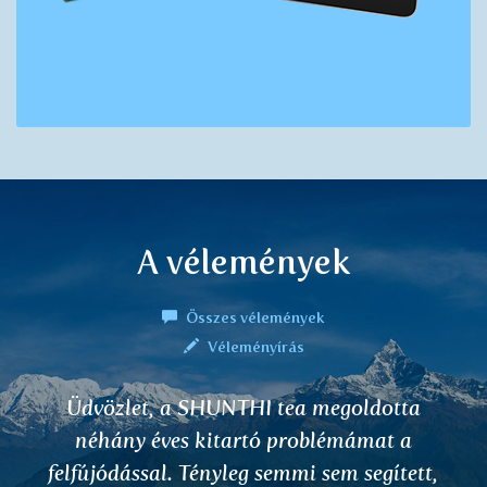
A vélemények
Összes vélemények
Véleményírás
 megoldotta
A DALCHINI teát iszo
blémámat a
háromszoros fogyasztás mel
 sem segített,
után kimehettem a kut