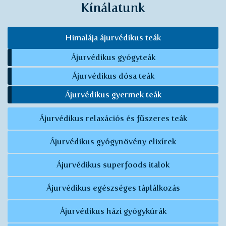
Kínálatunk
Himalája ájurvédikus teák
Ájurvédikus gyógyteák
Ájurvédikus dósa teák
Ájurvédikus gyermek teák
Ájurvédikus relaxációs és fűszeres teák
Ájurvédikus gyógynövény elixírek
Ájurvédikus superfoods italok
Ájurvédikus egészséges táplálkozás
Ájurvédikus házi gyógykúrák