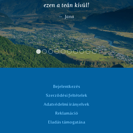
l!
végigsétálhattam a virágos r
hogy tudatában lennék a
valamilyen allergiám v
befejeztem az allergológián
gyógyítását, mint szüks
Köszönöm!
Marta K.
Bejelentkezés
Szerződési feltételek
Adatvédelmi irányelvek
Reklamáció
Eladás támogatása