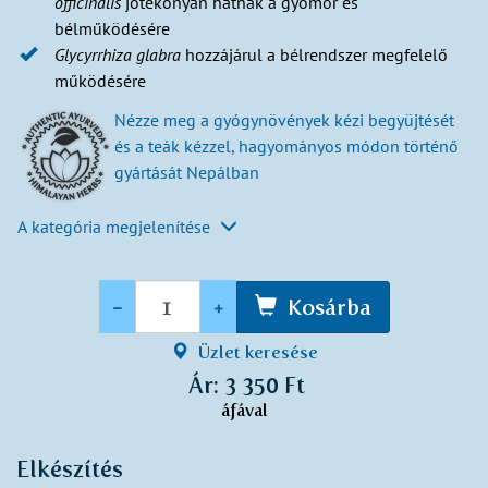
officinalis
jótékonyan hatnak a gyomor és
bélműködésére
Glycyrrhiza glabra
hozzájárul a bélrendszer megfelelő
működésére
Nézze meg a gyógynövények kézi begyüjtését
és a teák kézzel, hagyományos módon történő
gyártását Nepálban
A kategória megjelenítése
Mennyiség
-
+
Kosárba
Üzlet keresése
Ár: 3 350 Ft
áfával
Elkészítés