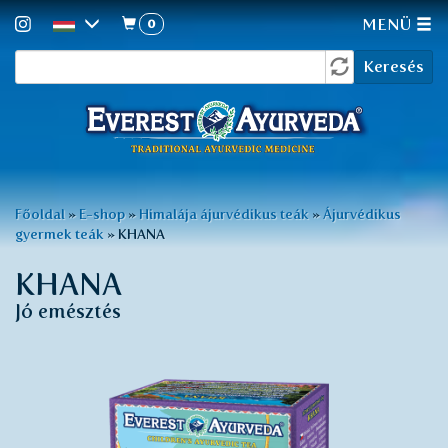
0
MENÜ
Keresés
Ugrás
Keresés
a
űrlap
tartalomra
Jelenlegi
Főoldal
»
E-shop
»
Himalája ájurvédikus teák
»
Ájurvédikus
gyermek teák
»
KHANA
hely
KHANA
Jó emésztés