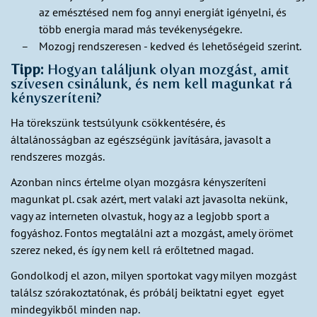
az emésztésed nem fog annyi energiát igényelni, és
több energia marad más tevékenységekre.
Mozogj rendszeresen - kedved és lehetőségeid szerint.
Tipp:
Hogyan találjunk olyan mozgást, amit
szívesen csinálunk, és nem kell magunkat rá
kényszeríteni?
Ha törekszünk testsúlyunk csökkentésére, és
általánosságban az egészségünk javítására, javasolt a
rendszeres mozgás.
Azonban nincs értelme olyan mozgásra kényszeríteni
magunkat pl. csak azért, mert valaki azt javasolta nekünk,
vagy az interneten olvastuk, hogy az a legjobb sport a
fogyáshoz. Fontos megtalálni azt a mozgást, amely örömet
szerez neked, és így nem kell rá erőltetned magad.
Gondolkodj el azon, milyen sportokat vagy milyen mozgást
találsz szórakoztatónak, és próbálj beiktatni egyet egyet
mindegyikből minden nap.