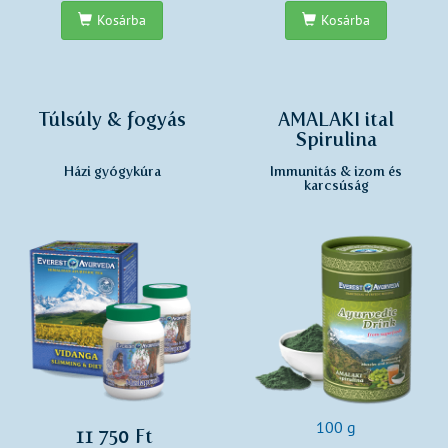
Kosárba
Kosárba
Túlsúly & fogyás
AMALAKI ital
Spirulina
Házi gyógykúra
Immunitás & izom és
karcsúság
100 g
11 750 Ft