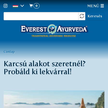
0
MENÜ
Keresés
Ugrás
Keresés
a
űrlap
tartalomra
Jelenlegi
Címlap
hely
Karcsú alakot szeretnél?
Probáld ki lekvárral!