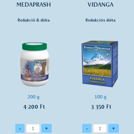
MEDAPRASH
VIDANGA
Redukció & diéta
Redukciós diéta
200 g
100 g
4 200 Ft
3 350 Ft
Mennyiség
Mennyiség
-
+
-
+