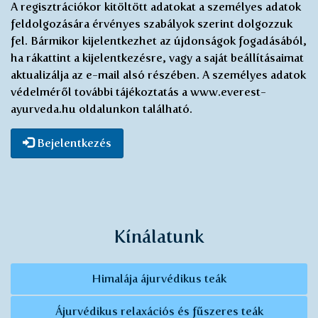
A regisztrációkor kitöltött adatokat a személyes adatok
elektronikus
feldolgozására érvényes szabályok szerint dolgozzuk
újság
fel. Bármikor kijelentkezhet az újdonságok fogadásából,
küldésével
ha rákattint a kijelentkezésre, vagy a saját beállításaimat
*
aktualizálja az e-mail alsó részében. A személyes adatok
védelméről további tájékoztatás a www.everest-
ayurveda.hu oldalunkon található.
Bejelentkezés
Kínálatunk
Himalája ájurvédikus teák
Ájurvédikus relaxációs és fűszeres teák