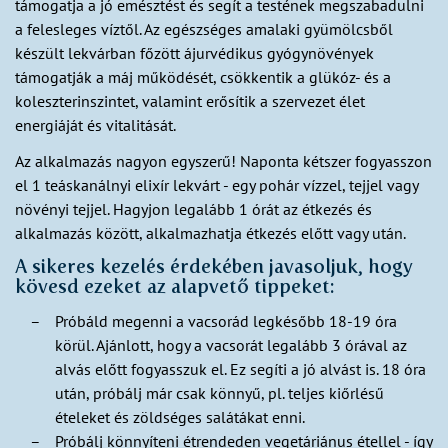
támogatja a jó emésztést és segít a testének megszabadulni
a felesleges víztől. Az egészséges amalaki gyümölcsből
készült lekvárban főzött ájurvédikus gyógynövények
támogatják a máj működését, csökkentik a glükóz- és a
koleszterinszintet, valamint erősítik a szervezet élet
energiáját és vitalitását.
Az alkalmazás nagyon egyszerű! Naponta kétszer fogyasszon
el 1 teáskanálnyi elixír lekvárt - egy pohár vízzel, tejjel vagy
növényi tejjel. Hagyjon legalább 1 órát az étkezés és
alkalmazás között, alkalmazhatja étkezés előtt vagy után.
A sikeres kezelés érdekében javasoljuk, hogy
kövesd ezeket az alapvető tippeket:
Próbáld megenni a vacsorád legkésőbb 18-19 óra
körül. Ajánlott, hogy a vacsorát legalább 3 órával az
alvás előtt fogyasszuk el. Ez segíti a jó alvást is. 18 óra
után, próbálj már csak könnyű, pl. teljes kiőrlésű
ételeket és zöldséges salátákat enni.
Próbálj könnyíteni étrendeden vegetáriánus étellel - így