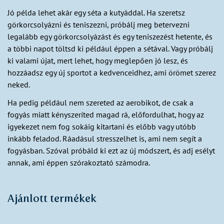
Jó példa lehet akár egy séta a kutyáddal. Ha szeretsz
görkorcsolyázni és teniszezni, próbálj meg betervezni
legalább egy görkorcsolyázást és egy teniszezést hetente, és
a többi napot töltsd ki például éppen a sétával. Vagy próbálj
ki valami újat, mert lehet, hogy meglepően jó lesz, és
hozzáadsz egy új sportot a kedvenceidhez, ami örömet szerez
neked.
Ha pedig például nem szereted az aerobikot, de csak a
fogyás miatt kényszeríted magad rá, előfordulhat, hogy az
igyekezet nem fog sokáig kitartani és előbb vagy utóbb
inkább feladod. Ráadásul stresszelhet is, ami nem segít a
fogyásban. Szóval próbáld ki ezt az új módszert, és adj esélyt
annak, ami éppen szórakoztató számodra.
Ajánlott termékek