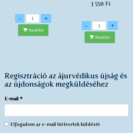
3 550 Ft
Mennyiség
-
+
Mennyiség
-
+
Kosárba
Kosárba
Regisztráció az ájurvédikus újság és
az újdonságok megküldéséhez
E-mail
*
Egyetértek
Elfogadom az e-mail hírlevelek küldését
az