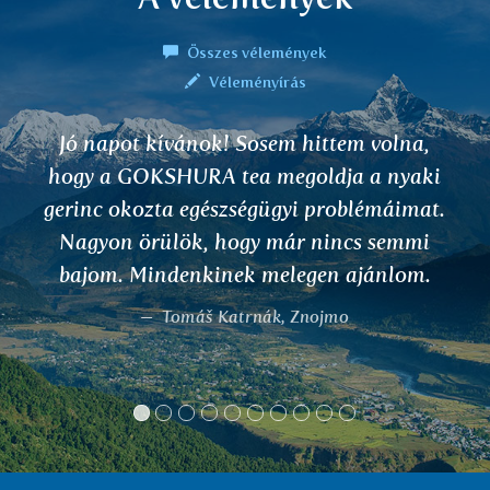
Összes vélemények
Véleményírás
Jó napot, két hónapja használom az
ARJUNA teát a szívműködésre.
Szívaritmia problémám van, de a tea
segített. Nem érzem a szívritmuskihagyást
vagy egyenetlenséget, jól érzem magam.
Olga