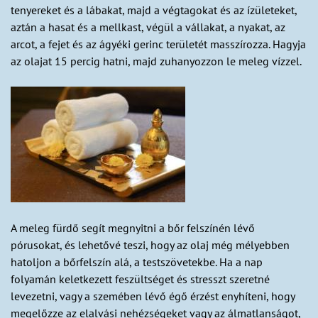
tenyereket és a lábakat, majd a végtagokat és az ízületeket,
aztán a hasat és a mellkast, végül a vállakat, a nyakat, az
arcot, a fejet és az ágyéki gerinc területét masszírozza. Hagyja
az olajat 15 percig hatni, majd zuhanyozzon le meleg vízzel.
A meleg fürdő segít megnyitni a bőr felszínén lévő
pórusokat, és lehetővé teszi, hogy az olaj még mélyebben
hatoljon a bőrfelszín alá, a testszövetekbe. Ha a nap
folyamán keletkezett feszültséget és stresszt szeretné
levezetni, vagy a szemében lévő égő érzést enyhíteni, hogy
megelőzze az elalvási nehézségeket vagy az álmatlanságot,