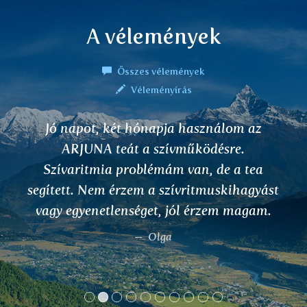
A vélemények
Összes vélemények
Véleményírás
Jó napot, két hónapja használom az
ARJUNA teát a szívműködésre.
Szívaritmia problémám van, de a tea
segített. Nem érzem a szívritmuskihagyást
vagy egyenetlenséget, jól érzem magam.
Olga