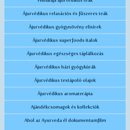
Himalája ájurvédikus teák
Ájurvédikus relaxációs és fűszeres teák
Ájurvédikus gyógynövény elixírek
Ájurvédikus superfoods italok
Ájurvédikus egészséges táplálkozás
Ájurvédikus házi gyógykúrák
Ájurvédikus testápoló olajok
Ájurvédikus aromaterápia
Ajándékcsomagok és kollekciók
Ahol az Ayurveda él dokumentumfilm