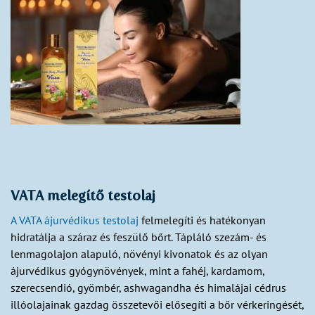
VATA melegítő testolaj
A VATA ájurvédikus testolaj
felmelegíti és hatékonyan
hidratálja a száraz és feszülő bőrt. Tápláló szezám- és
lenmagolajon alapuló, növényi kivonatok és az olyan
ájurvédikus gyógynövények, mint a fahéj, kardamom,
szerecsendió, gyömbér, ashwagandha és himalájai cédrus
illóolajainak gazdag összetevői elősegíti a bőr vérkeringését,