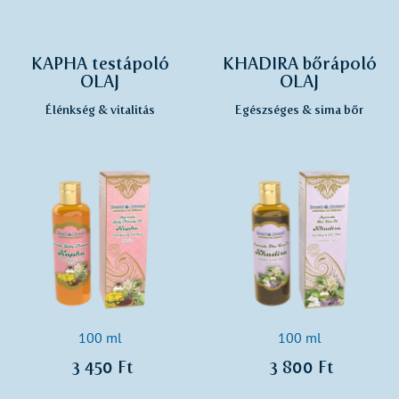
KAPHA testápoló
KHADIRA bőrápoló
OLAJ
OLAJ
Élénkség & vitalitás
Egészséges & sima bőr
100 ml
100 ml
3 450 Ft
3 800 Ft