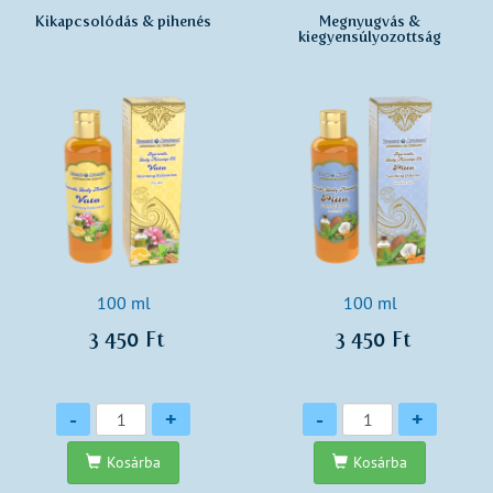
Kikapcsolódás & pihenés
Megnyugvás &
kiegyensúlyozottság
100 ml
100 ml
3 450 Ft
3 450 Ft
Mennyiség
Mennyiség
-
+
-
+
Kosárba
Kosárba