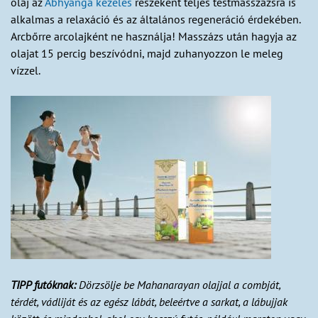
olaj az
Abhyanga kezelés
részeként teljes testmasszázsra is
alkalmas a relaxáció és az általános regeneráció érdekében.
Arcbőrre arcolajként ne használja! Masszázs után hagyja az
olajat 15 percig beszívódni, majd zuhanyozzon le meleg
vízzel.
TIPP futóknak:
Dörzsölje be Mahanarayan olajjal a combját,
térdét, vádliját és az egész lábát, beleértve a sarkat, a lábujjak