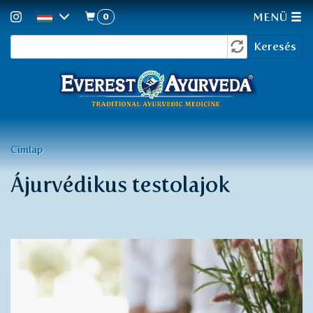
0
MENÜ
Keresés
Ugrás
Keresés
a
űrlap
tartalomra
Jelenlegi
Címlap
hely
Ájurvédikus testolajok