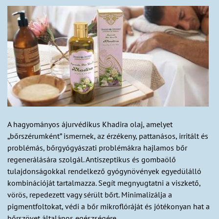
A hagyományos ájurvédikus Khadira olaj, amelyet
„bőrszérumként” ismernek, az érzékeny, pattanásos, irritált és
problémás, bőrgyógyászati problémákra hajlamos bőr
regenerálására szolgál. Antiszeptikus és gombaölő
tulajdonságokkal rendelkező gyógynövények egyedülálló
kombinációját tartalmazza. Segít megnyugtatni a viszkető,
vörös, repedezett vagy sérült bőrt. Minimalizálja a
pigmentfoltokat, védi a bőr mikroflóráját és jótékonyan hat a
bőrszövet általános egészségére.