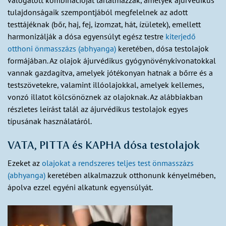
válogatott kombinációját tartalmazzák, amelyek ájurvédikus
tulajdonságaik szempontjából megfelelnek az adott
testtájéknak (bőr, haj, fej, izomzat, hát, ízületek), emellett
harmonizálják a dósa egyensúlyt egész testre
kiterjedő
otthoni önmasszázs (abhyanga)
keretében, dósa testolajok
formájában. Az olajok ájurvédikus gyógynövénykivonatokkal
vannak gazdagítva, amelyek jótékonyan hatnak a bőrre és a
testszövetekre, valamint illóolajokkal, amelyek kellemes,
vonzó illatot kölcsönöznek az olajoknak. Az alábbiakban
részletes leírást talál az ájurvédikus testolajok egyes
típusának használatáról.
VATA, PITTA és KAPHA dósa testolajok
Ezeket az
olajokat a rendszeres teljes test önmasszázs
(abhyanga)
keretében alkalmazzuk otthonunk kényelmében,
ápolva ezzel egyéni alkatunk egyensúlyát.