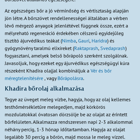
Az egészséges bőr a jó vérminőség és vértisztaság alapján
jön létre. A bőrszövet rendellenességei általában a vérben
lévő mérgező anyagok jelenlétével függnek össze, ezért a
mélyreható regeneráció érdekében célszerű egyidejűleg
tisztító ájurvédikus teákat (
Nimba
,
Gauri
,
Haridra
) és
gyógynövény taralmú elixíreket (
Raktaprash
,
Svedaprash
)
fogyasztani, amelyek belső bőrápoló szerként szolgálnak.
Javasoljuk, hogy ezeket egy ájurvédikus egészségügyi kúra
részeként Khadira olajjal kombináljuk a
Vér és bőr
méregtelenítésére
, vagy
Bőrápolásra
.
Khadira bőrolaj alkalmazása
Tegye az üveget meleg vízbe, hagyja, hogy az olaj kellemes
testhőmérsékletűre melegedjen, majd körkörös
mozdulatokkal óvatosan dörzsölje be az olajat az érintett
bőrfelületen. Alkalmazza rendszeresen napi 2-3 alkalommal
néhány percig, 1-3 hónap időtartamban. Hagyja az olajat
legalább 30 percig a bőrön, majd mossa le meleg vízzel.