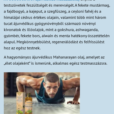
testszövetek feszültségét és merevségét. A fekete mustármag,
a fajdbogyó, a kajeput, a szegfűszeg, a ceyloni fahéj és a
himalájai cédrus értékes olajain, valamint több mint három
tucat ájurvédikus gyógynövényből származó növényi
kivonatok és illóolajok, mint a gokshura, ashwaganda,
gyömbér, fekete bors, aiwain és menta hatékony összetételén
alapul. Megkönnyebbülést, regenerálódást és felfrissülést
hoz az egész testnek.
A hagyományos ájurvédikus Mahanarayan olaj, amelyet az
„élet olajaként” is ismerünk, alkalmas egész testmasszázsra.