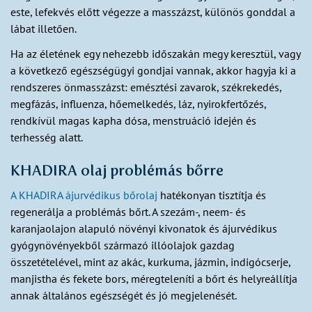
este, lefekvés előtt végezze a masszázst, különös gonddal a
lábat illetően.
Ha az életének egy nehezebb időszakán megy keresztül, vagy
a következő egészségügyi gondjai vannak, akkor hagyja ki a
rendszeres önmasszázst: emésztési zavarok, székrekedés,
megfázás, influenza, hőemelkedés, láz, nyirokfertőzés,
rendkívül magas kapha dósa, menstruáció idején és
terhesség alatt.
KHADIRA olaj problémás bőrre
A KHADIRA ájurvédikus bőrolaj
hatékonyan tisztítja és
regenerálja a problémás bőrt. A szezám-, neem- és
karanjaolajon alapuló növényi kivonatok és ájurvédikus
gyógynövényekből származó illóolajok gazdag
összetételével, mint az akác, kurkuma, jázmin, indigócserje,
manjistha és fekete bors, méregteleníti a bőrt és helyreállítja
annak általános egészségét és jó megjelenését.