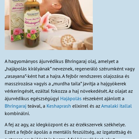
A hagyományos ájurvédikus Bhringaraj olaj, amelyet a
„hajápolás királyának” neveznek, regeneráló szérumként vagy
„rasayana”-ként hat a hajra. A fejbőr rendszeres olajozása és
masszírozása vagyis a „murdha taila” javítja a hajgyökerek
vérkeringését, ezáltal fokozza a haj növekedését. Az olajat az
ájurvédikus egészségügyi
Hajápolás
részeként ajánlott a
Bhringaraj
teával, a
Keshaprash
elixírrel és az
Amalaki itallal
kombinálni.
A fej az agy, az idegközpont és az érzékszervek székhelye.
Ezért a fejbőr ápolás a mentális feszültség, az izgatottság és