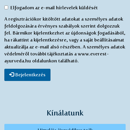
Egyetértek
Elfogadom az e-mail hírlevelek küldését
az
A regisztrációkor kitöltött adatokat a személyes adatok
elektronikus
feldolgozására érvényes szabályok szerint dolgozzuk
újság
fel. Bármikor kijelentkezhet az újdonságok fogadásából,
küldésével
ha rákattint a kijelentkezésre, vagy a saját beállításaimat
*
aktualizálja az e-mail alsó részében. A személyes adatok
védelméről további tájékoztatás a www.everest-
ayurveda.hu oldalunkon található.
Bejelentkezés
Kínálatunk