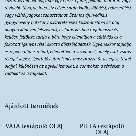
között és mindenhol, ahol egy hosszú futás, például maraton vagy
rövidebb távú, de intenzív edzés során kidörzsölődést, hámsérülést
vagy vízhólyagokat tapasztalhat. Számos ájurvédikus
gyógynövény hatékony összetételének köszönhetően az olaj
nagyon könnyen felszívódik, és futás közben rugalmasan és
kellően feltöltve tartja a bőrt, hogy ellenálljon a súrlódás és a
fokozott igénybevétel okozta dörzsölődésnek. Ugyanakkor táplálja
és regenerálja is a bőrt, ellentétben a vazelinnel, amely csak zsíros
réteget képez. Sportolás után ismét masszírozza át az egész testet
olajjal, különösen az ágyéki izmokat, a combokat, a térdeket, a
vádlikat és a talpakat.
Ajánlott termékek
VATA testápoló OLAJ
PITTA testápoló
OLAJ