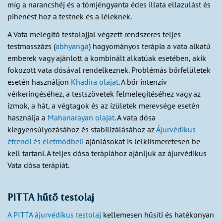
míg a narancshéj és a tömjéngyanta édes illata ellazulást és
pihenést hoz a testnek és a léleknek.
A Vata melegítő testolajjal végzett rendszeres teljes
testmasszázs (
abhyanga
) hagyományos terápia a vata alkatú
emberek vagy ajánlott a kombinált alkatúak esetében, akik
fokozott vata dósával rendelkeznek. Problémás bőrfelületek
esetén használjon
Khadira olajat
. A bőr intenzív
vérkeringéséhez, a testszövetek felmelegítéséhez vagy az
izmok, a hát, a végtagok és az ízületek merevsége esetén
használja a
Mahanarayan olajat
. A vata dósa
kiegyensúlyozásához és stabilizálásához az
Ájurvédikus
étrendi és életmódbeli
ajánlásokat is lelkiismeretesen be
kell tartani. A teljes dósa terápiához ajánljuk az ájurvédikus
Vata dósa terápiát.
PITTA hűtő testolaj
A PITTA ájurvédikus testolaj
kellemesen hűsíti és hatékonyan