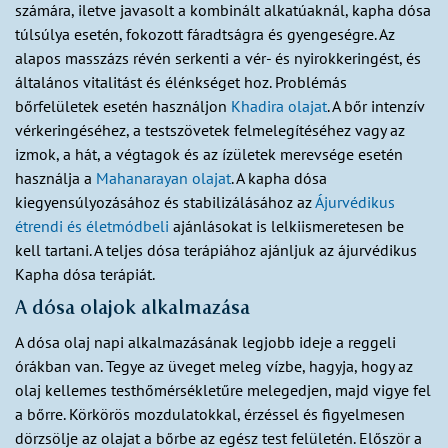
számára, iletve javasolt a kombinált alkatúaknál, kapha dósa
túlsúlya esetén, fokozott fáradtságra és gyengeségre. Az
alapos masszázs révén serkenti a vér- és nyirokkeringést, és
általános vitalitást és élénkséget hoz. Problémás
bőrfelületek esetén használjon
Khadira olajat
. A bőr intenzív
vérkeringéséhez, a testszövetek felmelegítéséhez vagy az
izmok, a hát, a végtagok és az ízületek merevsége esetén
használja a
Mahanarayan olajat
. A kapha dósa
kiegyensúlyozásához és stabilizálásához az
Ájurvédikus
étrendi és életmódbeli
ajánlásokat is lelkiismeretesen be
kell tartani. A teljes dósa terápiához ajánljuk az ájurvédikus
Kapha dósa terápiát.
A dósa olajok alkalmazása
A dósa olaj napi alkalmazásának legjobb ideje a reggeli
órákban van. Tegye az üveget meleg vízbe, hagyja, hogy az
olaj kellemes testhőmérsékletűre melegedjen, majd vigye fel
a bőrre. Körkörös mozdulatokkal, érzéssel és figyelmesen
dörzsölje az olajat a bőrbe az egész test felületén. Először a