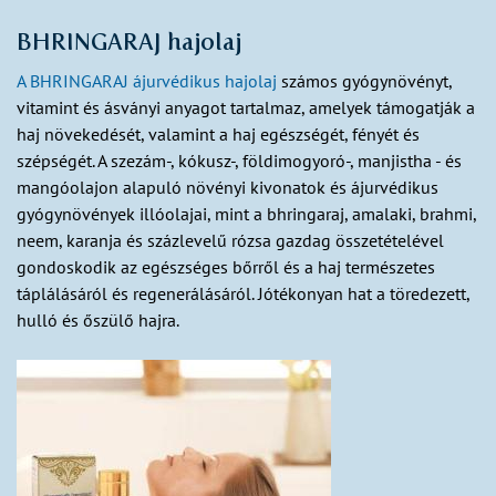
BHRINGARAJ hajolaj
A BHRINGARAJ ájurvédikus hajolaj
számos gyógynövényt,
vitamint és ásványi anyagot tartalmaz, amelyek támogatják a
haj növekedését, valamint a haj egészségét, fényét és
szépségét. A szezám-, kókusz-, földimogyoró-, manjistha - és
mangóolajon alapuló növényi kivonatok és ájurvédikus
gyógynövények illóolajai, mint a bhringaraj, amalaki, brahmi,
neem, karanja és százlevelű rózsa gazdag összetételével
gondoskodik az egészséges bőrről és a haj természetes
táplálásáról és regenerálásáról. Jótékonyan hat a töredezett,
hulló és őszülő hajra.