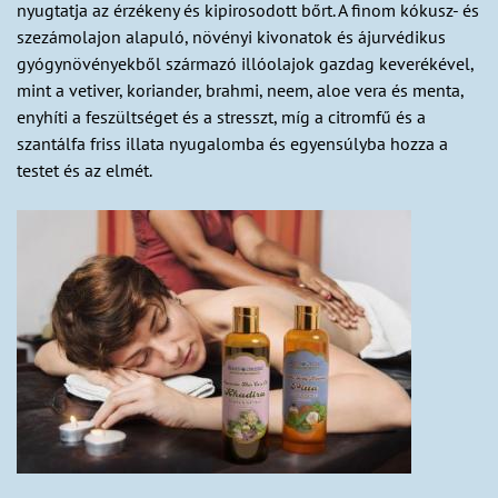
nyugtatja az érzékeny és kipirosodott bőrt. A finom kókusz- és
szezámolajon alapuló, növényi kivonatok és ájurvédikus
gyógynövényekből származó illóolajok gazdag keverékével,
mint a vetiver, koriander, brahmi, neem, aloe vera és menta,
enyhíti a feszültséget és a stresszt, míg a citromfű és a
szantálfa friss illata nyugalomba és egyensúlyba hozza a
testet és az elmét.