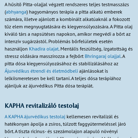
A hűsítő Pitta-olajjal végzett rendszeres teljes testmasszázs
(
abhyanga
) hagyományos terápia a pitta alkatú emberek
számára, illetve ajánlott a kombinált alkatúaknál a fokozott
tűz elem megnyugtatására és kiegyensúlyozására. A Pitta olaj
kiváló társ a napsütéses napokon, amikor megvédi a bőrt az
intenzív sugárzástól. Problémás bőrfelületek esetén
használjon
Khadira olajat
. Mentális feszültség, izgatottság és
stressz oldására masszírozza a fejbőrt
Bhringaraj olajjal
. A
pitta dósa kiegyensúlyozásához és stabilizálásához az
Ájurvédikus étrendi és életmódbeli
ajánlásokat is
lelkiismeretesen be kell tartani. A teljes dósa terápiához
ajánljuk az ájurvédikus Pitta dósa terápiát.
KAPHA revitalizáló testolaj
A KAPHA ájurvédikus testolaj
kellemesen revitalizál és
hatékonyan ápolja a zsíros, túlzott faggyútermeléssel járó
bőrt. A tiszta ricinus- és szezámolajon alapuló növényi