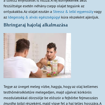
a stressz enyhülését is hozza. A fej környékének akut
feszültsége esetén néhány csepp olajat tegyünk az
orrlyukakba. Az olajat ezután a
Stressz & lelki egyensúly
vagy
az
Idegesség & alvás egészségügyi
kúra részeként ajánljuk.
Bhringaraj hajolaj alkalmazása
Tegye az üveget meleg vízbe, hagyja, hogy az olaj kellemes
testhőmérsékletűre melegedjen, majd ujjaival körkörös
mozdulatokkal dörzsölje be először a fejbőrbe fejmasszázs
(murdha taila)
részeként, majd vigye fel a haj teljes hosszára. A