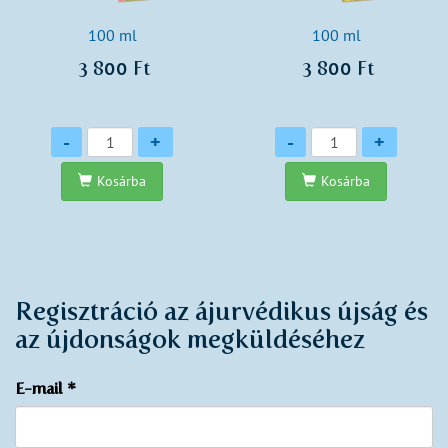
100 ml
100 ml
3 800 Ft
3 800 Ft
Mennyiség
Mennyiség
-
+
-
+
Kosárba
Kosárba
Regisztráció az ájurvédikus újság és
az újdonságok megküldéséhez
E-mail
*