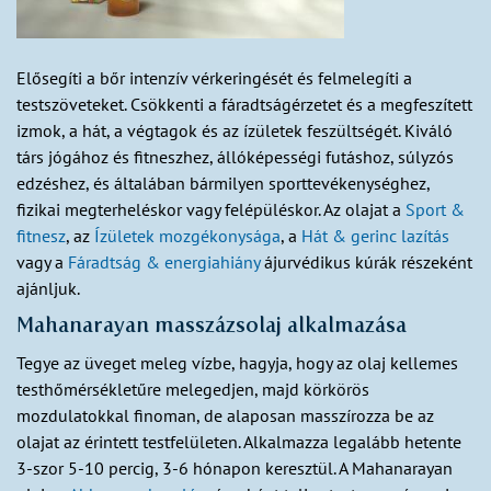
Elősegíti a bőr intenzív vérkeringését és felmelegíti a
testszöveteket. Csökkenti a fáradtságérzetet és a megfeszített
izmok, a hát, a végtagok és az ízületek feszültségét. Kiváló
társ jógához és fitneszhez, állóképességi futáshoz, súlyzós
edzéshez, és általában bármilyen sporttevékenységhez,
fizikai megterheléskor vagy felépüléskor. Az olajat a
Sport &
fitnesz
, az
Ízületek mozgékonysága
, a
Hát & gerinc lazítás
vagy a
Fáradtság & energiahiány
ájurvédikus kúrák részeként
ajánljuk.
Mahanarayan masszázsolaj alkalmazása
Tegye az üveget meleg vízbe, hagyja, hogy az olaj kellemes
testhőmérsékletűre melegedjen, majd körkörös
mozdulatokkal finoman, de alaposan masszírozza be az
olajat az érintett testfelületen. Alkalmazza legalább hetente
3-szor 5-10 percig, 3-6 hónapon keresztül. A Mahanarayan