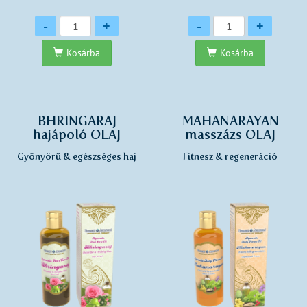
Mennyiség
Mennyiség
-
+
-
+
Kosárba
Kosárba
BHRINGARAJ
MAHANARAYAN
hajápoló OLAJ
masszázs OLAJ
Gyönyörű & egészséges haj
Fitnesz & regeneráció