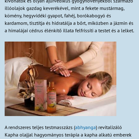
kivonatok és olyan ájurvédikus gyógynövényekből származó
illóolajok gazdag keverékével, mint a fekete mustármag,
kömény, hegyvidéki gyapot, fahéj, borókabogyó és
kardamom, tisztítja és hidratálja a bőrt, miközben a jázmin és
a himalájai cédrus élénkítő illata felfrissíti a testet és a lelket.
A rendszeres teljes testmasszázs (
abhyanga
) revitalizáló
Kapha olajjal hagyományos terápia a kapha alkatú emberek