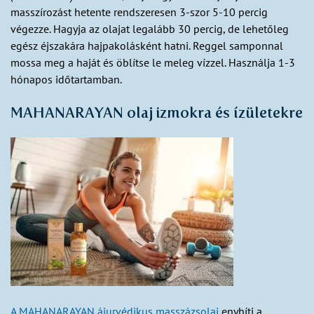
masszírozást hetente rendszeresen 3-szor 5-10 percig
végezze. Hagyja az olajat legalább 30 percig, de lehetőleg
egész éjszakára hajpakolásként hatni. Reggel samponnal
mossa meg a haját és öblítse le meleg vízzel. Használja 1-3
hónapos időtartamban.
MAHANARAYAN olaj izmokra és ízületekre
A MAHANARAYAN ájurvédikus masszázsolaj
enyhíti a