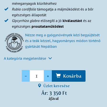
méreganyagok kiürítéséhez
Rubia
cordifolia
támogatja a májműködést és a bőr
egészséges állapotát
Glycyrrhiza
glabra
elősegíti a jó
kiválasztást
és az
egészséges
prosztataműködést
Nézze meg a gyógynövények kézi begyüjtését
és a teák kézzel, hagyományos módon történő
gyártását Nepálban
A kategória megjelenítése
Mennyiség
-
+
Kosárba
Üzlet keresése
Ár: 3 350 Ft
áfával