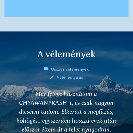
A vélemények
Összes vélemények
Véleményírás
I am a medical doctor in Prague, Czech
Republic. I work at a university hospital.
Thanks to Everest Ayurveda company I
had the opportunity to see or to hear of
almost miraculous effects that your herb