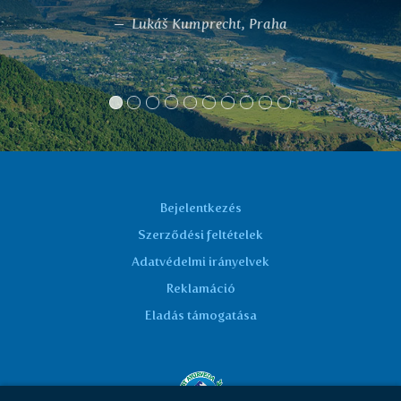
mixtures may have in some cases.
MUDr.Marie Mášková
Bejelentkezés
Szerződési feltételek
Adatvédelmi irányelvek
Reklamáció
Eladás támogatása