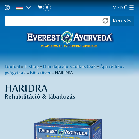
0
MENÜ
Keresés
Ugrás
Keresés
a
űrlap
tartalomra
Jelenlegi
Főoldal
»
E-shop
»
Himalája ájurvédikus teák
»
Ájurvédikus
gyógyteák
»
Bőrszövet
»
HARIDRA
hely
HARIDRA
Rehabilitáció & lábadozás