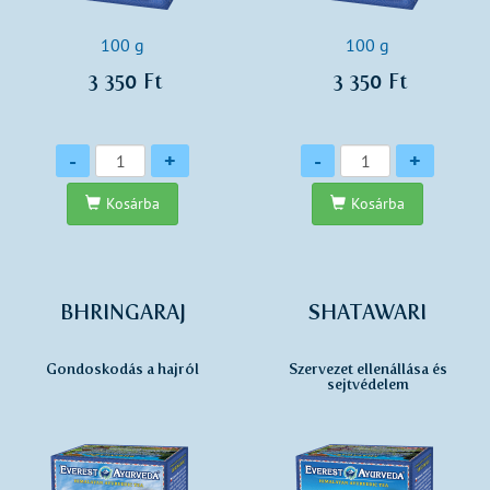
100 g
100 g
3 350 Ft
3 350 Ft
Mennyiség
Mennyiség
-
+
-
+
Kosárba
Kosárba
BHRINGARAJ
SHATAWARI
Gondoskodás a hajról
Szervezet ellenállása és
sejtvédelem