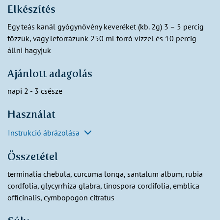
Elkészítés
Egy teás kanál gyógynövény keveréket (kb. 2g) 3 – 5 percig
főzzük, vagy leforrázunk 250 ml forró vízzel és 10 percig
állni hagyjuk
Ajánlott adagolás
napi 2 - 3 csésze
Használat
Instrukció ábrázolása
Összetétel
terminalia chebula, curcuma longa, santalum album, rubia
cordfolia, glycyrrhiza glabra, tinospora cordifolia, emblica
officinalis, cymbopogon citratus