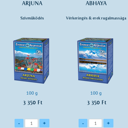
ARJUNA
ABHAYA
Szívműködés
Vérkeringés & erek rugalmassága
100 g
100 g
3 350 Ft
3 350 Ft
Mennyiség
Mennyiség
-
+
-
+