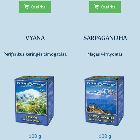
Kosárba
Kosárba
VYANA
SARPAGANDHA
Periférikus keringés támogatása
Magas vérnyomás
100 g
100 g