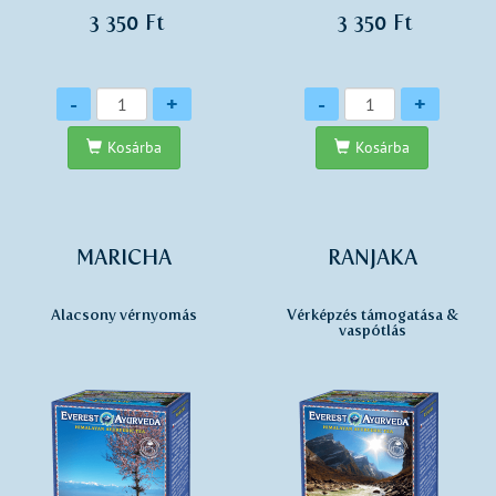
3 350 Ft
3 350 Ft
Mennyiség
Mennyiség
-
+
-
+
Kosárba
Kosárba
MARICHA
RANJAKA
Alacsony vérnyomás
Vérképzés támogatása &
vaspótlás