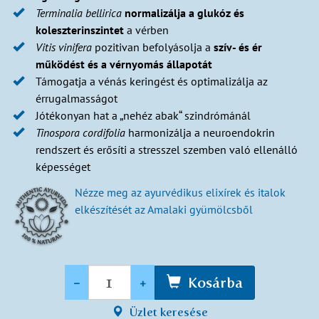
Terminalia bellirica
normalizálja a glukóz és
koleszterinszintet
a vérben
Vitis vinifera
pozitivan befolyásolja a
szív- és ér
működést
és a vérnyomás állapotát
Támogatja a vénás keringést és optimalizálja az
érrugalmasságot
Jótékonyan hat a „nehéz abak“ szindrómánál
Tinospora cordifolia
harmonizálja a neuroendokrin
rendszert és erősíti a stresszel szemben való ellenálló
képességet
Nézze meg az ayurvédikus elixírek és italok
elkészítését az Amalaki gyümölcsből
Mennyiség
-
+
Kosárba
Üzlet keresése