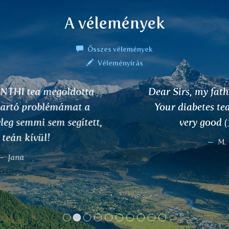
A vélemények
Összes vélemények
Véleményírás
Dear Sirs, my father applies therapy with
Your diabetes tea, and results are very,
very good (3,8). Thank You.
M. Miladinovic