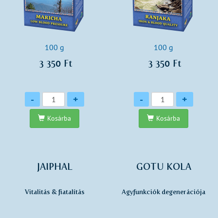
100 g
100 g
3 350 Ft
3 350 Ft
Mennyiség
Mennyiség
-
+
-
+
Kosárba
Kosárba
JAIPHAL
GOTU KOLA
Vitalitás & fiatalítás
Agyfunkciók degenerációja