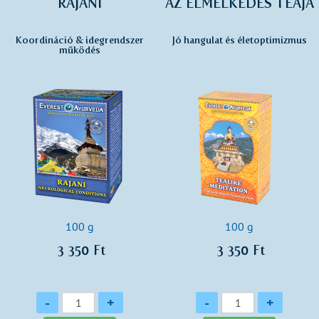
RAJANI
AZ ELMÉLKEDÉS TEÁJA
Koordináció & idegrendszer
Jó hangulat és életoptimizmus
működés
100 g
100 g
3 350 Ft
3 350 Ft
Mennyiség
Mennyiség
-
+
-
+