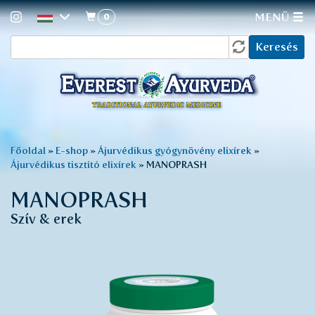
0
MENÜ
Keresés
Ugrás
Keresés
a
űrlap
tartalomra
Jelenlegi
Főoldal
»
E-shop
»
Ájurvédikus gyógynövény elixírek
»
Ájurvédikus tisztító elixírek
»
MANOPRASH
hely
MANOPRASH
Szív & erek