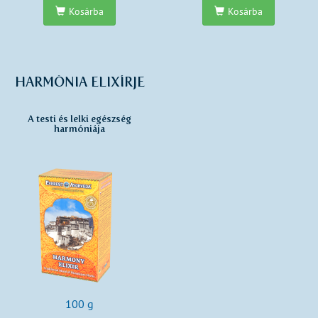
Kosárba
Kosárba
HARMÓNIA ELIXÍRJE
A testi és lelki egészség
harmóniája
100 g