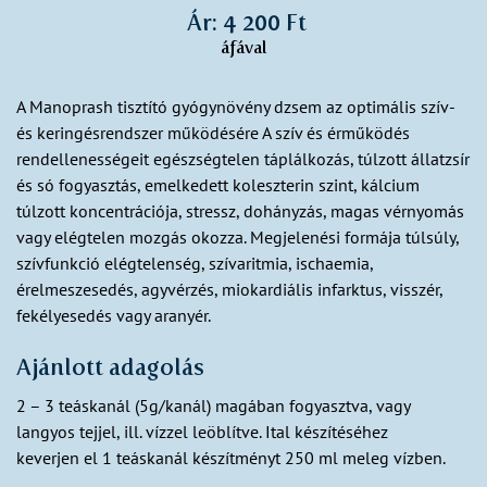
Ár: 4 200 Ft
áfával
A Manoprash tisztító gyógynövény dzsem az optimális szív-
és keringésrendszer működésére A szív és érműködés
rendellenességeit egészségtelen táplálkozás, túlzott állatzsír
és só fogyasztás, emelkedett koleszterin szint, kálcium
túlzott koncentrációja, stressz, dohányzás, magas vérnyomás
vagy elégtelen mozgás okozza. Megjelenési formája túlsúly,
szívfunkció elégtelenség, szívaritmia, ischaemia,
érelmeszesedés, agyvérzés, miokardiális infarktus, visszér,
fekélyesedés vagy aranyér.
Ajánlott adagolás
2 – 3 teáskanál (5g/kanál) magában fogyasztva, vagy
langyos tejjel, ill. vízzel leöblítve. Ital készítéséhez
keverjen el 1 teáskanál készítményt 250 ml meleg vízben.