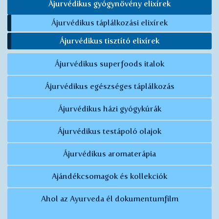
Ájurvédikus gyógynövény elixírek
Ájurvédikus táplálkozási elixírek
Ájurvédikus tisztító elixírek
Ájurvédikus superfoods italok
Ájurvédikus egészséges táplálkozás
Ájurvédikus házi gyógykúrák
Ájurvédikus testápoló olajok
Ájurvédikus aromaterápia
Ajándékcsomagok és kollekciók
Ahol az Ayurveda él dokumentumfilm