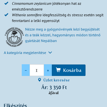
Cinnamomum zeylanicum
jótékonyan hat az
emésztőrendszerre
Withania somnifera
idegfeszültség és stressz esetén segít
fenntartani a lelki egyensúlyt
Nézze meg a gyógynövények kézi begyüjtését
és a teák kézzel, hagyományos módon történő
gyártását Nepálban
A kategória megjelenítése
Mennyiség
-
+
Kosárba
Üzlet keresése
Ár: 3 350 Ft
áfával
Elkészítés