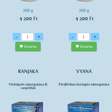
200 g
200 g
4 200 Ft
4 200 Ft
Mennyiség
Mennyiség
-
+
-
+
Kosárba
Kosárba
RANJAKA
VYANA
Vérképzés támogatása &
Periférikus keringés támogatása
vaspótlás