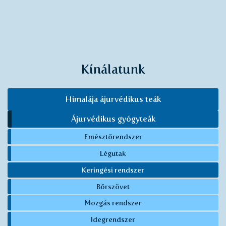
Kínálatunk
Himalája ájurvédikus teák
Ájurvédikus gyógyteák
Emésztőrendszer
Légutak
Keringési rendszer
Bőrszövet
Mozgás rendszer
Idegrendszer