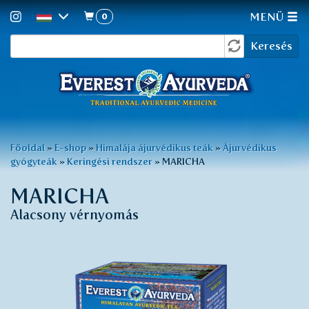
0
MENÜ
Keresés
Ugrás
Keresés
a
űrlap
tartalomra
Jelenlegi
Főoldal
»
E-shop
»
Himalája ájurvédikus teák
»
Ájurvédikus
gyógyteák
»
Keringési rendszer
»
MARICHA
hely
MARICHA
Alacsony vérnyomás