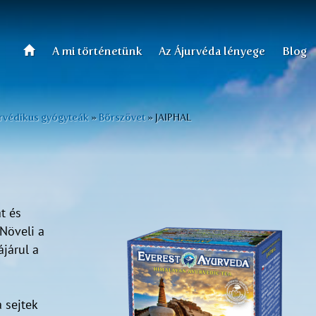
A mi történetünk
Az Ájurvéda lényege
Blog
rvédikus gyógyteák
»
Bőrszövet
»
JAIPHAL
t és
 Növeli a
járul a
a sejtek