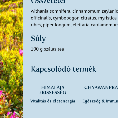
Összetétel
withania somnifera, cinnamomum zeylanicum,
officinalis, cymbopogon citratus, myristica
ribes, piper longum, elettaria cardamomu
Súly
100 g szálas tea
Kapcsolódó termék
HIMALÁJA
CHYAWANPRA
FRISSESSÉG
Vitalitás és életenergia
Egészség & immun