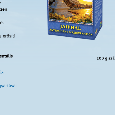
e
zeri
nés
 erősíti
entális
100 g szá
ézi
yártását