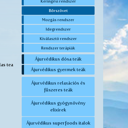
Keringési rendszer
Bőrszövet
Mozgás rendszer
Idegrendszer
Kiválasztó rendszer
Rendszer terápiák
Ájurvédikus dósa teák
las tea
Ájurvédikus gyermek teák
Ájurvédikus relaxációs és
fűszeres teák
Ájurvédikus gyógynövény
elixírek
Ájurvédikus superfoods italok