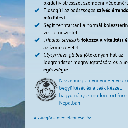
oxidatív stresszel szembeni védelmér
Elősegíti az egészséges
szívés érrends
működést
Segít fenntartani a normál koleszteri
vércukorszintet
Tribulus
terrestris
fokozza a vitalitást
és
az izomszövetet
Glycyrrhiza
glabra
jótékonyan hat az
idegrendszer megnyugtatására és a
m
egészségre
Nézze meg a gyógynövények k
begyüjtését és a teák kézzel,
hagyományos módon történő g
Nepálban
A kategória megjelenítése