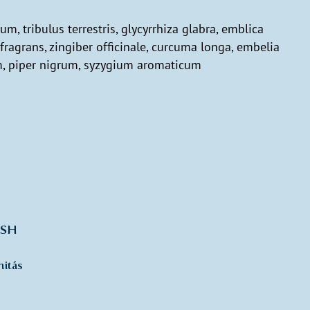
 tribulus terrestris, glycyrrhiza glabra, emblica
 fragrans, zingiber officinale, curcuma longa, embelia
m, piper nigrum, syzygium aromaticum
SH
itás