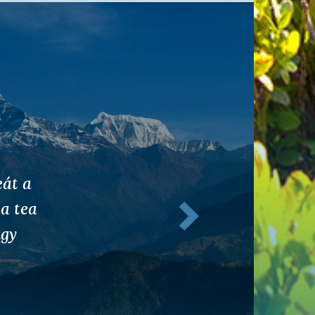
rmelik
Következő
t és
olna.
, hogy