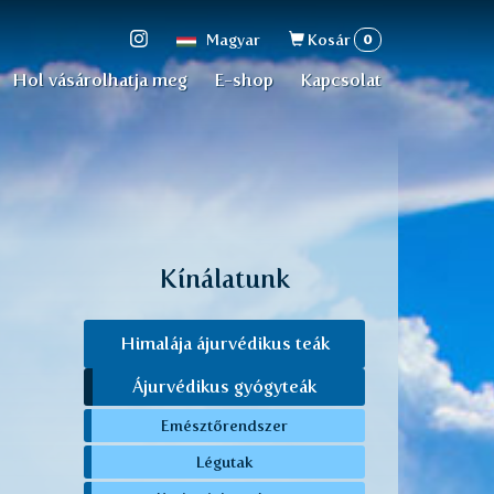
Keresés
0
Magyar
Kosár
űrlap
Hol vásárolhatja meg
E-shop
Kapcsolat
Kínálatunk
Himalája ájurvédikus teák
Ájurvédikus gyógyteák
Emésztőrendszer
Légutak