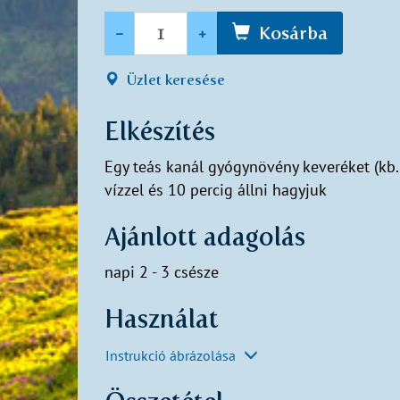
Mennyiség
-
+
Kosárba
Üzlet keresése
Elkészítés
Egy teás kanál gyógynövény keveréket (kb. 
vízzel és 10 percig állni hagyjuk
Ajánlott adagolás
napi 2 - 3 csésze
Használat
Instrukció ábrázolása