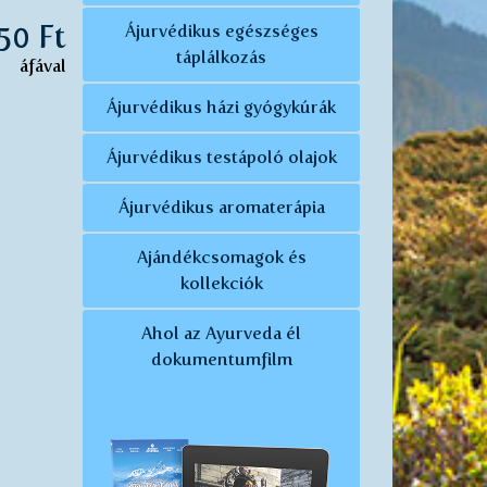
350 Ft
Ájurvédikus egészséges
táplálkozás
áfával
Ájurvédikus házi gyógykúrák
Ájurvédikus testápoló olajok
Ájurvédikus aromaterápia
Ajándékcsomagok és
kollekciók
Ahol az Ayurveda él
dokumentumfilm