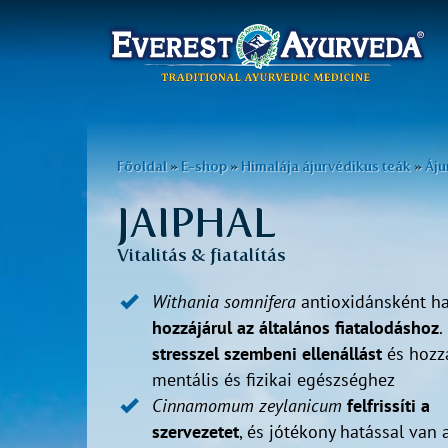
Főmenü
Ugrás
a
Jelenlegi
Főoldal
»
E-shop
»
Himalája ájurvédikus teák
»
Áju
tartalomra
hely
JAIPHAL
Vitalitás & fiatalítás
Withania
somnifera
antioxidánsként ha
hozzájárul az
általános
fiatalodáshoz
.
stresszel
szembeni
ellenállást
és hozzá
mentális és fizikai egészséghez
Cinnamomum
zeylanicum
felfrissíti a
szervezetet
, és jótékony hatással van 