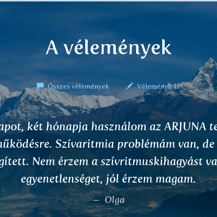
A vélemények
Összes vélemények
Véleményírás
tölőpálcikák nagyszerűek. Lágyak, nem te
agyományos füstölők elviselhetetlen füstjé
át, amitől úgy érzi az ember, mintha fuldok
ető, hogy valóban természetesek. És látom
vannak más, új fajták is.