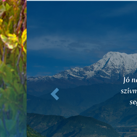
Előző
A füs
a h
szag
Érezh