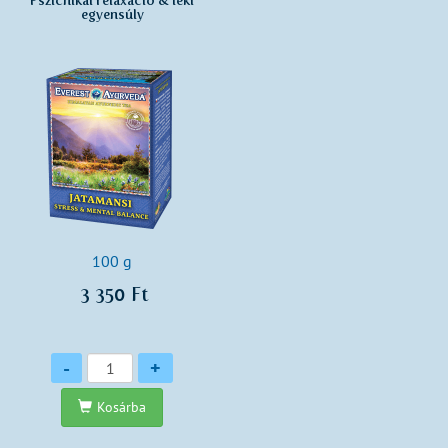
egyensúly
100 g
3 350 Ft
Mennyiség
-
+
Kosárba