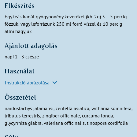
Elkészítés
Egy teás kanál gyógynövény keveréket (kb. 2g) 3 – 5 percig
főzzük, vagy leforrázunk 250 ml forró vízzel és 10 percig
állni hagyjuk
Ajánlott adagolás
napi 2 - 3 csésze
Használat
Instrukció ábrázolása
Összetétel
nardostachys jatamansi, centella asiatica, withania somnifera,
tribulus terrestris, zingiber officinale, curcuma longa,
glycyrrhiza glabra, valeriana officinalis, tinospora cordifolia