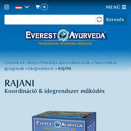
0
MENÜ
Keresés
Ugrás
Keresés
a
űrlap
tartalomra
Jelenlegi
Főoldal
»
E-shop
»
Himalája ájurvédikus teák
»
Ájurvédikus
gyógyteák
»
Idegrendszer
»
RAJANI
hely
RAJANI
Koordináció & idegrendszer működés