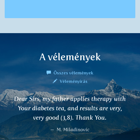
A vélemények
Összes vélemények
Véleményírás
Tökéletesség, fantasztikus íz, illat,
ellazulás ... NAGYON AJÁNLOM :-)
Silvie H.