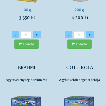
100 g
200 g
3 350 Ft
4 200 Ft
Mennyiség
Mennyiség
-
+
-
+
Kosárba
Kosárba
BRAHMI
GOTU KOLA
Agytevékenység ösztönzése
Agyfunkciók degenerációja