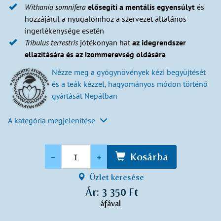
Withania
somnifera
elősegíti a mentális egyensúlyt
és
hozzájárul a nyugalomhoz a szervezet általános
ingerlékenysége esetén
Tribulus
terrestris
jótékonyan hat
az idegrendszer
ellazítására és az izommerevség
oldására
Nézze meg a gyógynövények kézi begyüjtését
és a teák kézzel, hagyományos módon történő
gyártását Nepálban
A kategória megjelenítése
Mennyiség
-
+
Kosárba
Üzlet keresése
Ár: 3 350 Ft
áfával