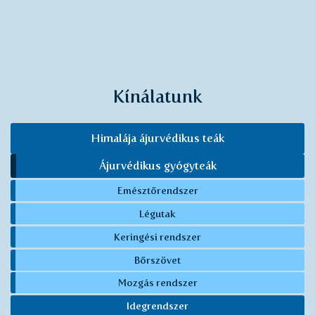
Kínálatunk
Himalája ájurvédikus teák
Ájurvédikus gyógyteák
Emésztőrendszer
Légutak
Keringési rendszer
Bőrszövet
Mozgás rendszer
Idegrendszer