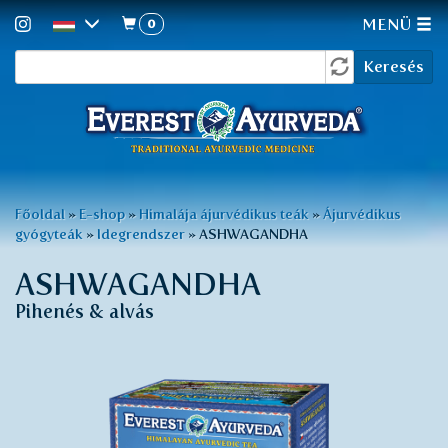
0
MENÜ
Keresés
Ugrás
Keresés
a
űrlap
tartalomra
Jelenlegi
Főoldal
»
E-shop
»
Himalája ájurvédikus teák
»
Ájurvédikus
gyógyteák
»
Idegrendszer
»
ASHWAGANDHA
hely
ASHWAGANDHA
Pihenés & alvás