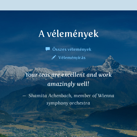
A vélemények
Összes vélemények
Véleményírás
A DALCHINI teát iszom. Napi
háromszoros fogyasztás mellett, egy hét
után kimehettem a kutyámmal és
végigsétálhattam a virágos réten, anélkül,
hogy tudatában lennék annak, hogy
valamilyen allergiám van. Ezért
befejeztem az allergológián az allergiám