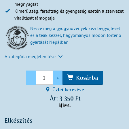
megnyugtat
Kimerültség, fáradtság és gyengeség esetén a szervezet
vitalitását támogatja
Nézze meg a gyógynövények kézi begyüjtését
és a teák kézzel, hagyományos módon történő
gyártását Nepálban
A kategória megjelenítése
Mennyiség
-
+
Kosárba
Üzlet keresése
Ár: 3 350 Ft
áfával
Elkészítés