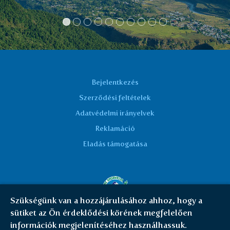
gyógyítását, mint szükségtelent.
Köszönöm!
Marta K.
Bejelentkezés
Szerződési feltételek
Adatvédelmi irányelvek
Reklamáció
Eladás támogatása
Szükségünk van a hozzájárulásához ahhoz, hogy a
sütiket az Ön érdeklődési körének megfelelően
© Everest Ayurveda 2026 | HU
|
Cookies
információk megjelenítéséhez használhassuk.