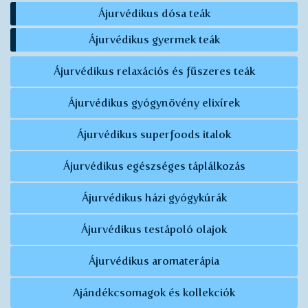
Ájurvédikus dósa teák
Ájurvédikus gyermek teák
Ájurvédikus relaxációs és fűszeres teák
Ájurvédikus gyógynövény elixírek
Ájurvédikus superfoods italok
Ájurvédikus egészséges táplálkozás
Ájurvédikus házi gyógykúrák
Ájurvédikus testápoló olajok
Ájurvédikus aromaterápia
Ajándékcsomagok és kollekciók