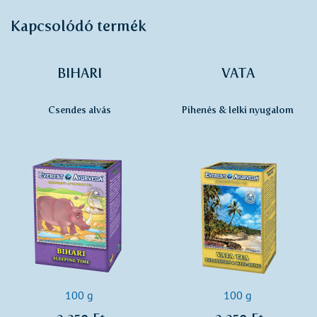
Kapcsolódó termék
BIHARI
VATA
Csendes alvás
Pihenés & lelki nyugalom
100 g
100 g