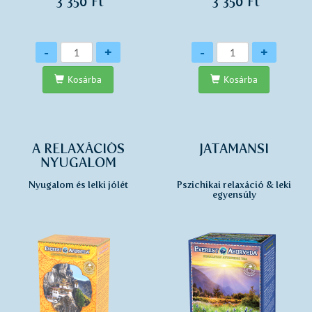
3 350 Ft
3 350 Ft
Mennyiség
Mennyiség
-
+
-
+
Kosárba
Kosárba
A RELAXÁCIÓS
JATAMANSI
NYUGALOM
Nyugalom és lelki jólét
Pszichikai relaxáció & leki
egyensúly