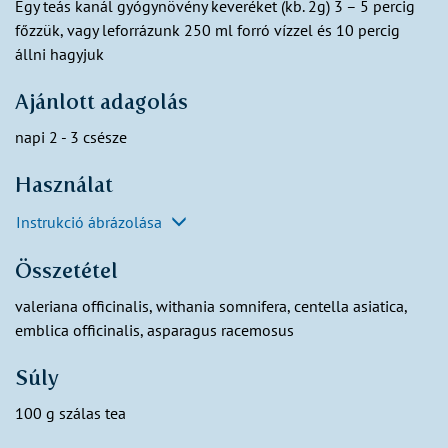
Egy teás kanál gyógynövény keveréket (kb. 2g) 3 – 5 percig
főzzük, vagy leforrázunk 250 ml forró vízzel és 10 percig
állni hagyjuk
Ajánlott adagolás
napi 2 - 3 csésze
Használat
Instrukció ábrázolása
Összetétel
valeriana officinalis, withania somnifera, centella asiatica,
emblica officinalis, asparagus racemosus
Súly
100 g szálas tea