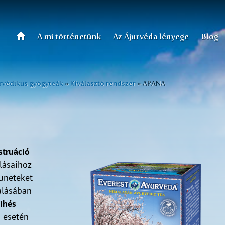
A mi történetünk
Az Ájurvéda lényege
Blog
rvédikus gyógyteák
»
Kiválasztó rendszer
»
APANA
truáció
lásaihoz
tüneteket
álásában
ihés
 esetén