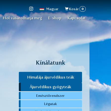
Keresés
0
Magyar
Kosár
űrlap
Hol vásárolhatja meg
E-shop
Kapcsolat
Kínálatunk
Himalája ájurvédikus teák
Ájurvédikus gyógyteák
Emésztőrendszer
Légutak