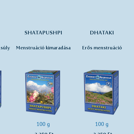
SHATAPUSHPI
DHATAKI
súly
Menstruáció kimaradása
Erős menstruáció
100 g
100 g