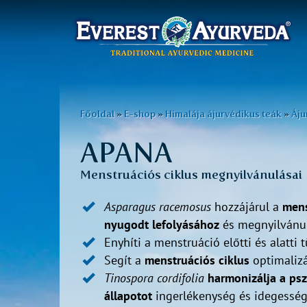
Főmenü
Ugrás
a
Jelenlegi
Főoldal
»
E-shop
»
Himalája ájurvédikus teák
»
Áju
tartalomra
hely
APANA
Menstruációs ciklus megnyilvánulásai
Asparagus racemosus
hozzájárul a
mens
nyugodt lefolyásához
és megnyilvánu
Enyhíti a menstruáció előtti és alatti 
Segít a
menstruációs ciklus
optimaliz
Tinospora cordifolia
harmonizálja a psz
állapotot
ingerlékenység és idegesség