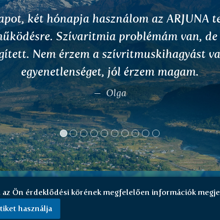
Jó napot, Már négy ájurvédikus herbateát
próbáltam: NIMBA, ABHAYA, BHRINGARAJ
KANTAKARI, mindegyiknél pozitív hatássa
álkoztam, ezért nyugodtan ajánlom. Szere
öszönetet mondani a teák gyártójának és 
importornek is.
Lucie Švestková
t az Ön érdeklődési körének megfelelően információk megje
tiket használja
entkezés
Szerződési feltételek
Adatvédelmi irányelvek
Reklamáci