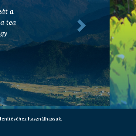
Következő
 és
l
tnék
az
lenítéséhez használhassuk.
ó
Eladás támogatása