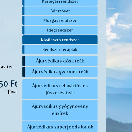
Keringési rendszer
Bőrszövet
Mozgás rendszer
Idegrendszer
Kiválasztó rendszer
Rendszer terápiák
Ájurvédikus dósa teák
las tea
Ájurvédikus gyermek teák
350 Ft
Ájurvédikus relaxációs és
áfával
fűszeres teák
Ájurvédikus gyógynövény
elixírek
Ájurvédikus superfoods italok