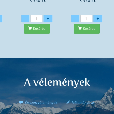
3 350 Ft
3 350 Ft
Mennyiség
Mennyiség
-
+
-
+
Kosárba
Kosárba
A vélemények
Összes vélemények
Véleményírás