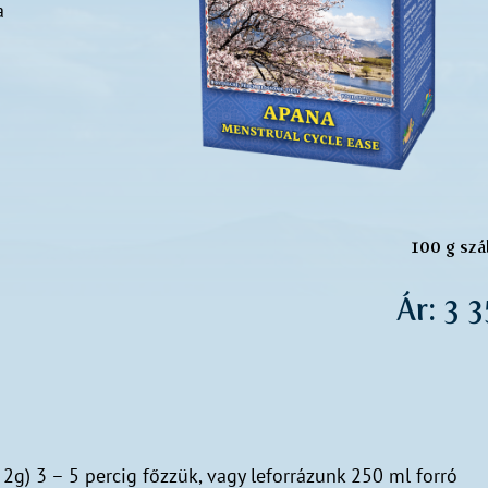
a
100 g szá
Ár: 3 
2g) 3 – 5 percig főzzük, vagy leforrázunk 250 ml forró