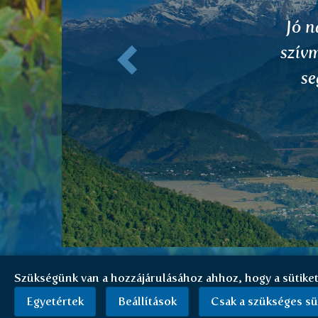
Előző
ki
tal
k
Szükségünk van a hozzájárulásához ahhoz, hogy a sütike
Egyetértek
Beállítások
Csak a szükséges sü
Bejel