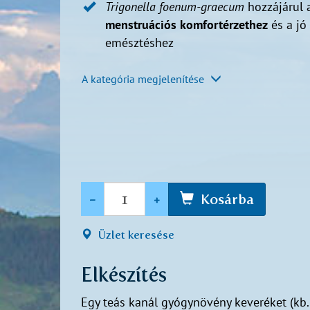
Trigonella foenum-graecum
hozzájárul 
menstruációs komfortérzethez
és a jó
emésztéshez
A kategória megjelenítése
Mennyiség
-
+
Kosárba
Üzlet keresése
Elkészítés
Egy teás kanál gyógynövény keveréket (kb. 