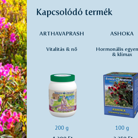
Kapcsolódó termék
ARTHAVAPRASH
ASHOKA
Vitalitás & nő
Hormonális egyen
& klímax
200 g
100 g