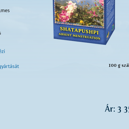
elmes
s
ézi
100 g szá
yártását
Ár: 3 