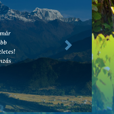
 for
Következő
 was
ching.
e been