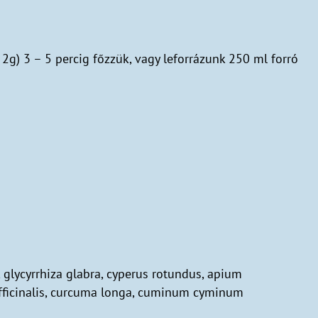
2g) 3 – 5 percig főzzük, vagy leforrázunk 250 ml forró
 glycyrrhiza glabra, cyperus rotundus, apium
officinalis, curcuma longa, cuminum cyminum