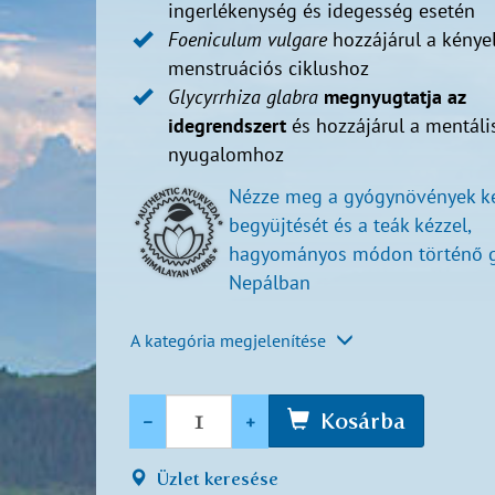
ingerlékenység és idegesség esetén
Foeniculum
vulgare
hozzájárul a kény
menstruációs ciklushoz
Glycyrrhiza
glabra
megnyugtatja az
idegrendszert
és hozzájárul a mentáli
nyugalomhoz
Nézze meg a gyógynövények k
begyüjtését és a teák kézzel,
hagyományos módon történő g
Nepálban
A kategória megjelenítése
Mennyiség
-
+
Kosárba
Üzlet keresése