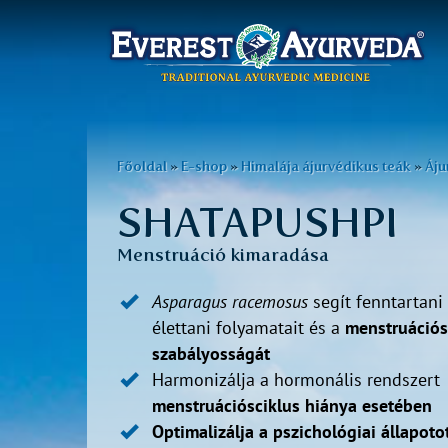
Főmenü
Ugrás
a
Jelenlegi
Főoldal
»
E-shop
»
Himalája ájurvédikus teák
»
Áju
tartalomra
hely
SHATAPUSHPI
Menstruáció kimaradása
Asparagus
racemosus
segít fenntartani
élettani folyamatait és a
menstruációs
szabályosságát
Harmonizálja a hormonális rendszert
menstruációsciklus hiánya esetében
Optimalizálja a pszichológiai állapoto