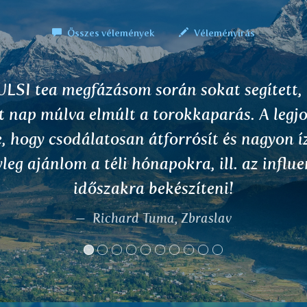
Összes vélemények
Véleményírás
ant to share my experience with Slesaka tea
nts. I worked in Norway on mountains and
ing food, sometimes 50kg. My joints were a
nk 2-3 cups a day, the pain was gone. I hav
drinking it now for 7 years.
Dusan