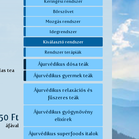
Keringési rendszer
Bőrszövet
Mozgás rendszer
Idegrendszer
Kiválasztó rendszer
Rendszer terápiák
Ájurvédikus dósa teák
las tea
Ájurvédikus gyermek teák
Ájurvédikus relaxációs és
fűszeres teák
Ájurvédikus gyógynövény
350 Ft
elixírek
áfával
Ájurvédikus superfoods italok