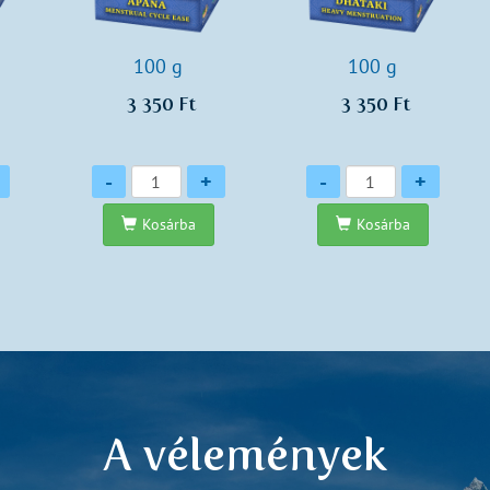
100 g
100 g
3 350 Ft
3 350 Ft
Mennyiség
Mennyiség
-
+
-
+
Kosárba
Kosárba
A vélemények