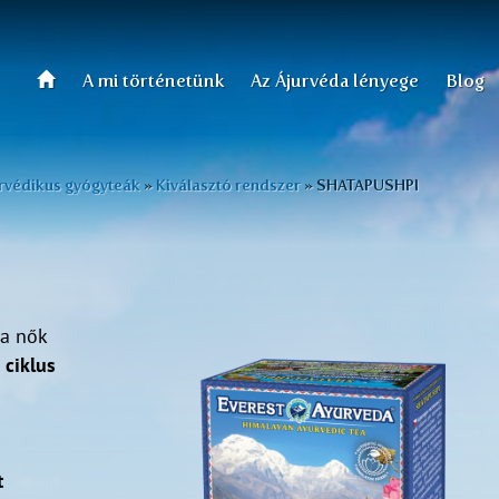
A mi történetünk
Az Ájurvéda lényege
Blog
rvédikus gyógyteák
»
Kiválasztó rendszer
»
SHATAPUSHPI
 a nők
 ciklus
t