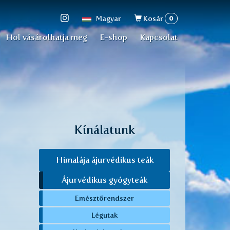
Keresés
0
Magyar
Kosár
űrlap
Hol vásárolhatja meg
E-shop
Kapcsolat
Kínálatunk
Himalája ájurvédikus teák
Ájurvédikus gyógyteák
Emésztőrendszer
Légutak