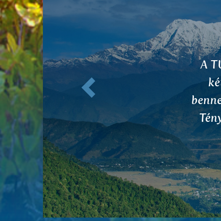
Előző
I w
joi
carry
I dra