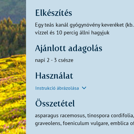
Elkészítés
Egy teás kanál gyógynövény keveréket (kb. 
vízzel és 10 percig állni hagyjuk
Ajánlott adagolás
napi 2 - 3 csésze
Használat
Instrukció ábrázolása
Összetétel
asparagus racemosus, tinospora cordifolia,
graveolens, foeniculum vulgare, emblica 