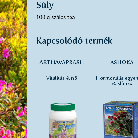
Súly
100 g szálas tea
Kapcsolódó termék
ARTHAVAPRASH
ASHOKA
Vitalitás & nő
Hormonális egyen
& klímax