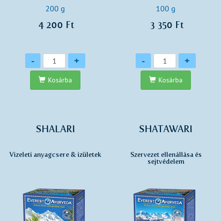
200 g
100 g
4 200 Ft
3 350 Ft
Mennyiség
Mennyiség
-
+
-
+
Kosárba
Kosárba
SHALARI
SHATAWARI
Vizeleti anyagcsere & izületek
Szervezet ellenállása és
sejtvédelem