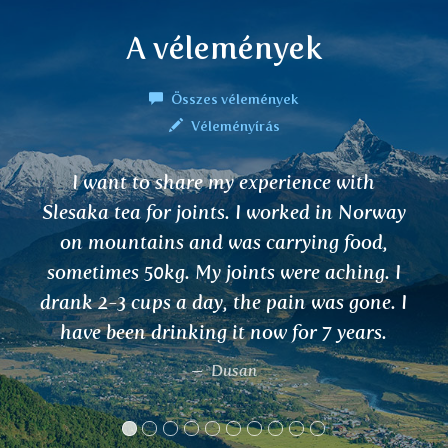
A vélemények
Összes vélemények
Véleményírás
I commend you for your holistic product
y
and your newly created website which yo
have so nicely put together. Your product
appear to be quite sound, healthy and
I
most certainly beneficial, as I have used
some of them in the past myself. I feel tha
it is always a great and honourable thin
to see my fellow humans, trying their
utmost to serve their brothers and sisters