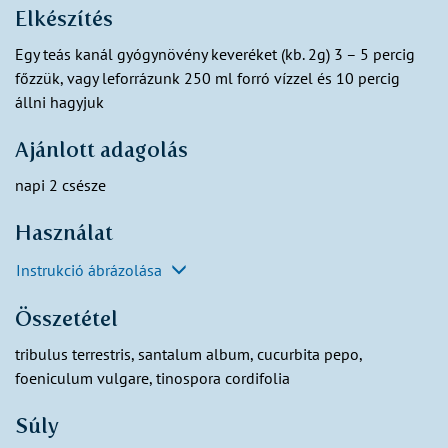
Elkészítés
Egy teás kanál gyógynövény keveréket (kb. 2g) 3 – 5 percig
főzzük, vagy leforrázunk 250 ml forró vízzel és 10 percig
állni hagyjuk
Ajánlott adagolás
napi 2 csésze
Használat
Instrukció ábrázolása
Összetétel
tribulus terrestris, santalum album, cucurbita pepo,
foeniculum vulgare, tinospora cordifolia
Súly