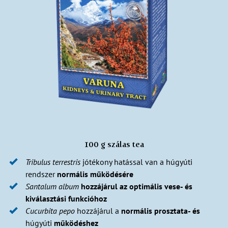
100 g szálas tea
Tribulus terrestris
jótékony hatással van a húgyúti
rendszer
normális működésére
Santalum album
hozzájárul az optimális vese- és
kiválasztási funkcióhoz
Cucurbita pepo
hozzájárul a
normális prosztata- és
húgyúti
működéshez