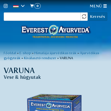
0
MENÜ
Keresés
Ugrás
Keresés
a
űrlap
tartalomra
Jelenlegi
Főoldal
»
E-shop
»
Himalája ájurvédikus teák
»
Ájurvédikus
gyógyteák
»
Kiválasztó rendszer
»
VARUNA
hely
VARUNA
Vese & húgyutak