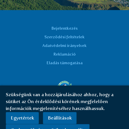
with the very best products, in order to
enhance or benefit health. My gratitude
to you for creating such a high standard
of excellence here and I look forward to
Bejelentkezés
visiting again soon.
Szerződési feltételek
Adatvédelmi irányelvek
Manatita, London, UK
Reklamáció
Eladás támogatása
Szükségünk van a hozzájárulásához ahhoz, hogy a
sütiket az Ön érdeklődési körének megfelelően
© Everest Ayurveda 2026 | HU
|
Cookies
információk megjelenítéséhez használhassuk.
Egyetértek
Beállítások