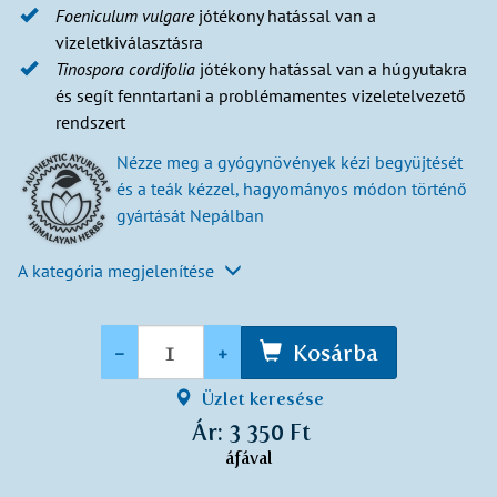
Foeniculum vulgare
jótékony hatással van a
vizeletkiválasztásra
Tinospora cordifolia
jótékony hatással van a húgyutakra
és segít fenntartani a problémamentes vizeletelvezető
rendszert
Nézze meg a gyógynövények kézi begyüjtését
és a teák kézzel, hagyományos módon történő
gyártását Nepálban
A kategória megjelenítése
Mennyiség
-
+
Kosárba
Üzlet keresése
Ár: 3 350 Ft
áfával