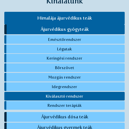
Kínálatunk
Himalája ájurvédikus teák
Ájurvédikus gyógyteák
Emésztőrendszer
Légutak
Keringési rendszer
Bőrszövet
Mozgás rendszer
Idegrendszer
Kiválasztó rendszer
Rendszer terápiák
Ájurvédikus dósa teák
Ájurvédikus gyermek teák