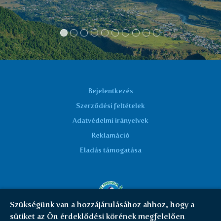
Michal O.
Bejelentkezés
Szerződési feltételek
Adatvédelmi irányelvek
Reklamáció
Eladás támogatása
Szükségünk van a hozzájárulásához ahhoz, hogy a
sütiket az Ön érdeklődési körének megfelelően