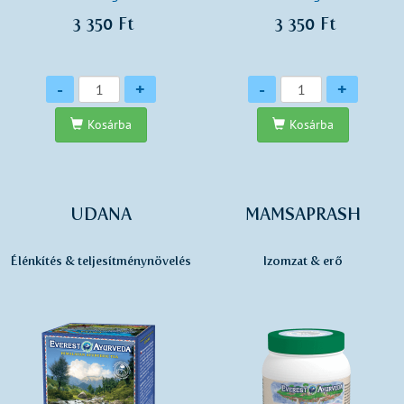
3 350 Ft
3 350 Ft
Mennyiség
Mennyiség
-
+
-
+
Kosárba
Kosárba
UDANA
MAMSAPRASH
Élénkítés & teljesítménynövelés
Izomzat & erő