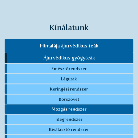
Kínálatunk
Himalája ájurvédikus teák
Ájurvédikus gyógyteák
Emésztőrendszer
Légutak
Keringési rendszer
Bőrszövet
Mozgás rendszer
Idegrendszer
Kiválasztó rendszer