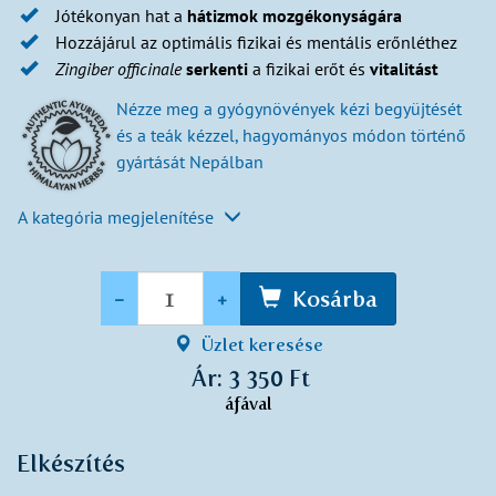
Jótékonyan hat a
hátizmok mozgékonyságára
Hozzájárul az optimális fizikai és mentális erőnléthez
Zingiber
officinale
serkenti
a fizikai erőt és
vitalitást
Nézze meg a gyógynövények kézi begyüjtését
és a teák kézzel, hagyományos módon történő
gyártását Nepálban
A kategória megjelenítése
Mennyiség
-
+
Kosárba
Üzlet keresése
Ár: 3 350 Ft
áfával
Elkészítés