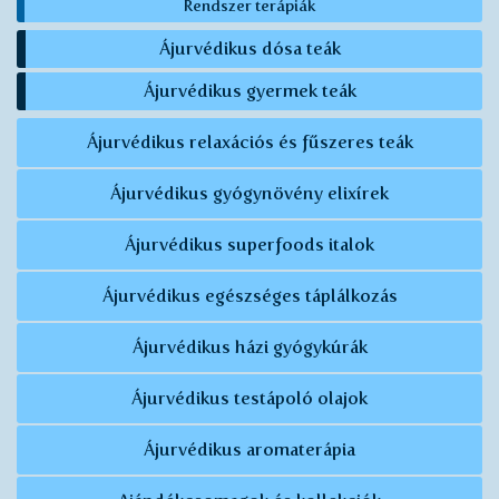
Rendszer terápiák
Ájurvédikus dósa teák
Ájurvédikus gyermek teák
Ájurvédikus relaxációs és fűszeres teák
Ájurvédikus gyógynövény elixírek
Ájurvédikus superfoods italok
Ájurvédikus egészséges táplálkozás
Ájurvédikus házi gyógykúrák
Ájurvédikus testápoló olajok
Ájurvédikus aromaterápia