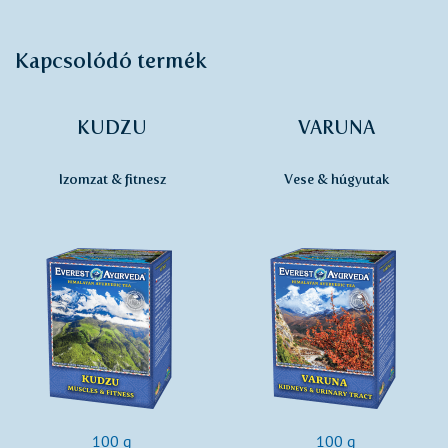
Kapcsolódó termék
KUDZU
VARUNA
Izomzat & fitnesz
Vese & húgyutak
100 g
100 g