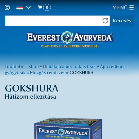
0
MENÜ
Keresés
Ugrás
Keresés
a
űrlap
tartalomra
Jelenlegi
Főoldal
»
E-shop
»
Himalája ájurvédikus teák
»
Ájurvédikus
gyógyteák
»
Mozgás rendszer
»
GOKSHURA
hely
GOKSHURA
Hátizom ellezítása