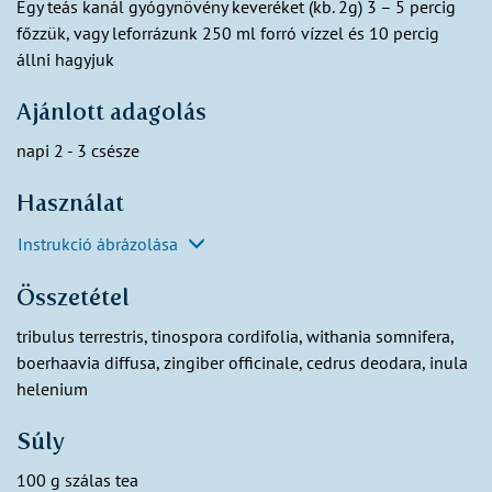
Egy teás kanál gyógynövény keveréket (kb. 2g) 3 – 5 percig
főzzük, vagy leforrázunk 250 ml forró vízzel és 10 percig
állni hagyjuk
Ajánlott adagolás
napi 2 - 3 csésze
Használat
Instrukció ábrázolása
Összetétel
tribulus terrestris, tinospora cordifolia, withania somnifera,
boerhaavia diffusa, zingiber officinale, cedrus deodara, inula
helenium
Súly
100 g szálas tea