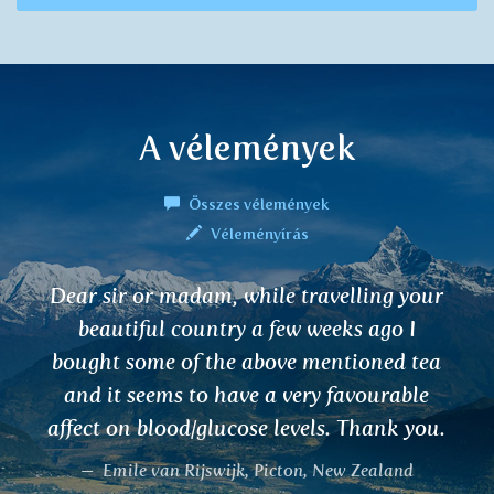
A vélemények
Összes vélemények
Véleményírás
I highly recommend tea for sleep
Ashwagandha. I was almost desperate,
each second day without sleep.
Ashwagandha worked immediately and
helped me very much. It was more
effective than calming pills!