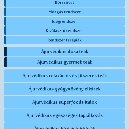
Bőrszövet
Mozgás rendszer
Idegrendszer
Kiválasztó rendszer
Rendszer terápiák
Ájurvédikus dósa teák
Ájurvédikus gyermek teák
Ájurvédikus relaxációs és fűszeres teák
Ájurvédikus gyógynövény elixírek
Ájurvédikus superfoods italok
Ájurvédikus egészséges táplálkozás
Ájurvédikus házi gyógykúrák