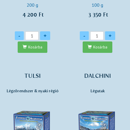
200 g
100 g
4 200 Ft
3 350 Ft
Mennyiség
Mennyiség
-
+
-
+
Kosárba
Kosárba
TULSI
DALCHINI
Légzőrendszer & nyaki régió
Légutak