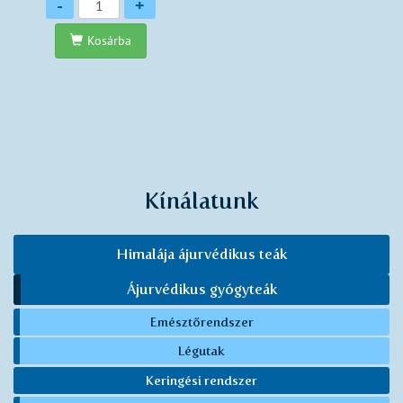
Mennyiség
-
+
Kosárba
Kínálatunk
Himalája ájurvédikus teák
Ájurvédikus gyógyteák
Emésztőrendszer
Légutak
Keringési rendszer