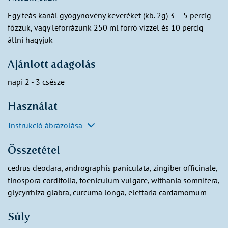
Egy teás kanál gyógynövény keveréket (kb. 2g) 3 – 5 percig
főzzük, vagy leforrázunk 250 ml forró vízzel és 10 percig
állni hagyjuk
Ajánlott adagolás
napi 2 - 3 csésze
Használat
Instrukció ábrázolása
Összetétel
cedrus deodara, andrographis paniculata, zingiber officinale,
tinospora cordifolia, foeniculum vulgare, withania somnifera,
glycyrrhiza glabra, curcuma longa, elettaria cardamomum
Súly