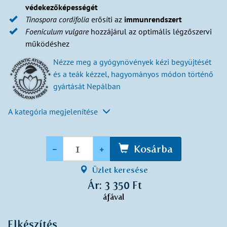
védekezőképességét
Tinospora
cordifolia
erősíti az
immunrendszert
Foeniculum
vulgare
hozzájárul az optimális légzőszervi
működéshez
Nézze meg a gyógynövények kézi begyüjtését
és a teák kézzel, hagyományos módon történő
gyártását Nepálban
A kategória megjelenítése
Mennyiség
-
+
Kosárba
Üzlet keresése
Ár: 3 350 Ft
áfával
Elkészítés