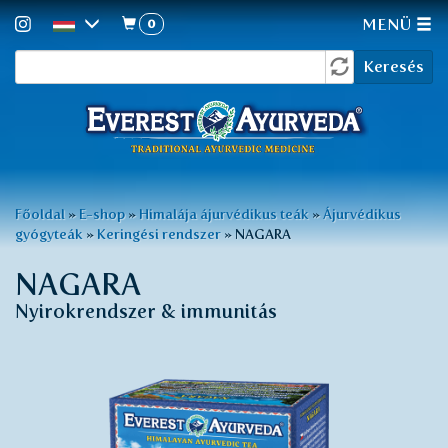
0
MENÜ
Keresés
Ugrás
Keresés
a
űrlap
tartalomra
Jelenlegi
Főoldal
»
E-shop
»
Himalája ájurvédikus teák
»
Ájurvédikus
gyógyteák
»
Keringési rendszer
»
NAGARA
hely
NAGARA
Nyirokrendszer & immunitás