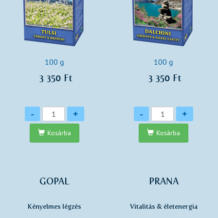
100 g
100 g
3 350 Ft
3 350 Ft
Mennyiség
Mennyiség
-
+
-
+
Kosárba
Kosárba
GOPAL
PRANA
Kényelmes légzés
Vitalitás & életenergia