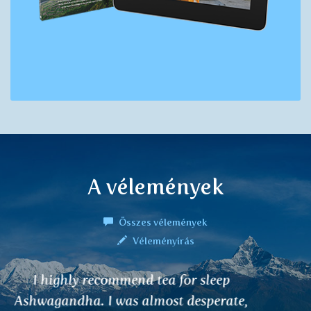
A vélemények
Összes vélemények
Véleményírás
Tökéletesség, fantasztikus íz, illat,
ellazulás ... NAGYON AJÁNLOM :-)